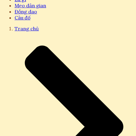
Mẹo dân gian
Đồng dao
Câu đố
Trang chủ