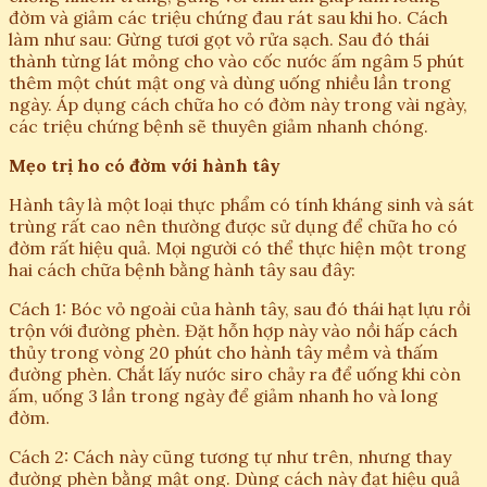
đờm và giảm các triệu chứng đau rát sau khi ho. Cách
làm như sau: Gừng tươi gọt vỏ rửa sạch. Sau đó thái
thành từng lát mỏng cho vào cốc nước ấm ngâm 5 phút
thêm một chút mật ong và dùng uống nhiều lần trong
ngày. Áp dụng cách chữa ho có đờm này trong vài ngày,
các triệu chứng bệnh sẽ thuyên giảm nhanh chóng.
Mẹo trị ho có đờm với hành tây
Hành tây là một loại thực phẩm có tính kháng sinh và sát
trùng rất cao nên thường được sử dụng để chữa ho có
đờm rất hiệu quả. Mọi người có thể thực hiện một trong
hai cách chữa bệnh bằng hành tây sau đây:
Cách 1: Bóc vỏ ngoài của hành tây, sau đó thái hạt lựu rồi
trộn với đường phèn. Đặt hỗn hợp này vào nồi hấp cách
thủy trong vòng 20 phút cho hành tây mềm và thấm
đường phèn. Chắt lấy nước siro chảy ra để uống khi còn
ấm, uống 3 lần trong ngày để giảm nhanh ho và long
đờm.
Cách 2: Cách này cũng tương tự như trên, nhưng thay
đường phèn bằng mật ong. Dùng cách này đạt hiệu quả