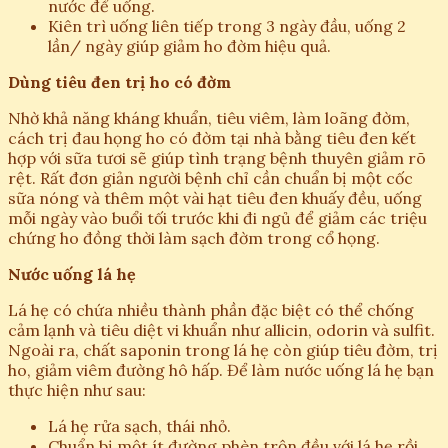
nước để uống.
Kiên trì uống liên tiếp trong 3 ngày đầu, uống 2
lần/ ngày giúp giảm ho đờm hiệu quả.
Dùng tiêu đen trị ho có đờm
Nhờ khả năng kháng khuẩn, tiêu viêm, làm loãng đờm,
cách trị đau họng ho có đờm tại nhà bằng tiêu đen kết
hợp với sữa tươi sẽ giúp tình trạng bệnh thuyên giảm rõ
rệt. Rất đơn giản người bệnh chỉ cần chuẩn bị một cốc
sữa nóng và thêm một vài hạt tiêu đen khuấy đều, uống
mỗi ngày vào buổi tối trước khi đi ngủ để giảm các triệu
chứng ho đồng thời làm sạch đờm trong cổ họng.
Nước uống lá hẹ
Lá hẹ có chứa nhiều thành phần đặc biệt có thể chống
cảm lạnh và tiêu diệt vi khuẩn như allicin, odorin và sulfit.
Ngoài ra, chất saponin trong lá hẹ còn giúp tiêu đờm, trị
ho, giảm viêm đường hô hấp. Để làm nước uống lá hẹ bạn
thực hiện như sau:
Lá hẹ rửa sạch, thái nhỏ.
Chuẩn bị một ít đường phèn trộn đều với lá hẹ rồi