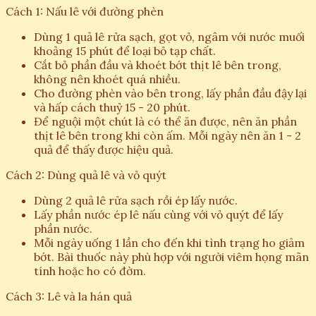
Cách 1: Nấu lê với đường phèn
Dùng 1 quả lê rửa sạch, gọt vỏ, ngâm với nước muối
khoảng 15 phút để loại bỏ tạp chất.
Cắt bỏ phần đầu và khoét bớt thịt lê bên trong,
không nên khoét quá nhiều.
Cho đường phèn vào bên trong, lấy phần đầu đậy lại
và hấp cách thuỷ 15 - 20 phút.
Để nguội một chút là có thể ăn được, nên ăn phần
thịt lê bên trong khi còn ấm. Mỗi ngày nên ăn 1 - 2
quả để thấy được hiệu quả.
Cách 2: Dùng quả lê và vỏ quýt
Dùng 2 quả lê rửa sạch rồi ép lấy nước.
Lấy phần nước ép lê nấu cùng với vỏ quýt để lấy
phần nước.
Mỗi ngày uống 1 lần cho đến khi tình trạng ho giảm
bớt. Bài thuốc này phù hợp với người viêm họng mãn
tính hoặc ho có đờm.
Cách 3: Lê và la hán quả