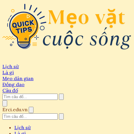
Lịch sử
Là gì
Mẹo dân gian
Đồng dao
Câu đố
Erci.edu.vn
Lịch sử
Là gì