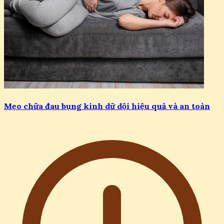
Mẹo chữa đau bụng kinh dữ dội hiệu quả và an toàn