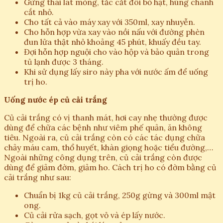
Gừng thái lát mỏng, tắc cắt đôi bỏ hạt, húng chanh
cắt nhỏ.
Cho tất cả vào máy xay với 350ml, xay nhuyễn.
Cho hỗn hợp vừa xay vào nồi nấu với đường phèn
đun lửa thật nhỏ khoảng 45 phút, khuấy đều tay.
Đợi hỗn hợp nguội cho vào hộp và bảo quản trong
tủ lạnh được 3 tháng.
Khi sử dụng lấy siro này pha với nước ấm để uống
trị ho.
Uống nước ép củ cải trắng
Củ cải trắng có vị thanh mát, hơi cay nhẹ thường được
dùng để chữa các bệnh như viêm phế quản, ăn không
tiêu. Ngoài ra, củ cải trắng còn có các tác dụng chữa
chảy máu cam, thổ huyết, khàn giọng hoặc tiểu đường,…
Ngoài những công dụng trên, củ cải trắng còn được
dùng để giảm đờm, giảm ho. Cách trị ho có đờm bằng củ
cải trắng như sau:
Chuẩn bị 1kg củ cải trắng, 250g gừng và 300ml mật
ong.
Củ cải rửa sạch, gọt vỏ và ép lấy nước.