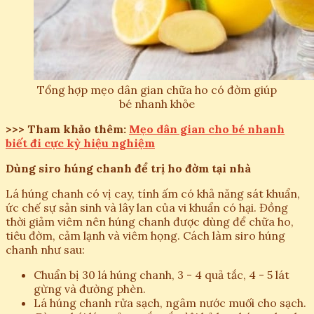
Tổng hợp mẹo dân gian chữa ho có đờm giúp
bé nhanh khỏe
>>> Tham khảo thêm:
Mẹo dân gian cho bé nhanh
biết đi cực kỳ hiệu nghiệm
Dùng siro húng chanh để trị ho đờm tại nhà
Lá húng chanh có vị cay, tính ấm có khả năng sát khuẩn,
ức chế sự sản sinh và lây lan của vi khuẩn có hại. Đồng
thời giảm viêm nên húng chanh được dùng để chữa ho,
tiêu đờm, cảm lạnh và viêm họng. Cách làm siro húng
chanh như sau:
Chuẩn bị 30 lá húng chanh, 3 - 4 quả tắc, 4 - 5 lát
gừng và đường phèn.
Lá húng chanh rửa sạch, ngâm nước muối cho sạch.