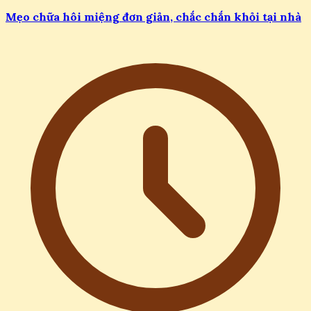
Mẹo chữa hôi miệng đơn giản, chắc chắn khỏi tại nhà