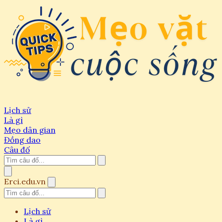
Lịch sử
Là gì
Mẹo dân gian
Đồng dao
Câu đố
Erci.edu.vn
Lịch sử
Là gì