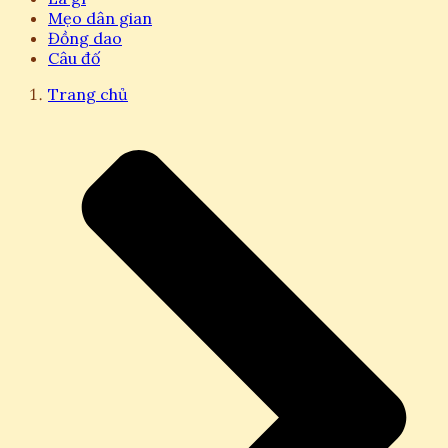
Mẹo dân gian
Đồng dao
Câu đố
Trang chủ