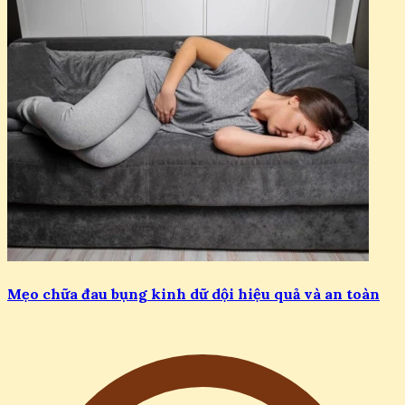
Mẹo chữa đau bụng kinh dữ dội hiệu quả và an toàn