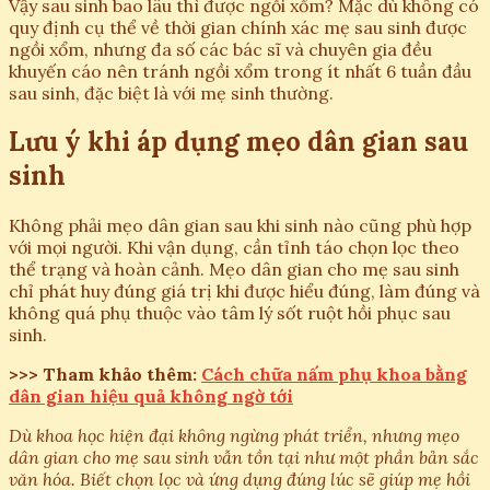
Vậy sau sinh bao lâu thì được ngồi xổm? Mặc dù không có
quy định cụ thể về thời gian chính xác mẹ sau sinh được
ngồi xổm, nhưng đa số các bác sĩ và chuyên gia đều
khuyến cáo nên tránh ngồi xổm trong ít nhất 6 tuần đầu
sau sinh, đặc biệt là với mẹ sinh thường.
Lưu ý khi áp dụng mẹo dân gian sau
sinh
Không phải mẹo dân gian sau khi sinh nào cũng phù hợp
với mọi người. Khi vận dụng, cần tỉnh táo chọn lọc theo
thể trạng và hoàn cảnh. Mẹo dân gian cho mẹ sau sinh
chỉ phát huy đúng giá trị khi được hiểu đúng, làm đúng và
không quá phụ thuộc vào tâm lý sốt ruột hồi phục sau
sinh.
>>> Tham khảo thêm:
Cách chữa nấm phụ khoa bằng
dân gian hiệu quả không ngờ tới
Dù khoa học hiện đại không ngừng phát triển, nhưng mẹo
dân gian cho mẹ sau sinh vẫn tồn tại như một phần bản sắc
văn hóa. Biết chọn lọc và ứng dụng đúng lúc sẽ giúp mẹ hồi