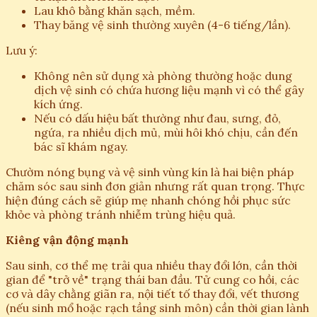
Lau khô bằng khăn sạch, mềm.
Thay băng vệ sinh thường xuyên (4-6 tiếng/lần).
Lưu ý:
Không nên sử dụng xà phòng thường hoặc dung
dịch vệ sinh có chứa hương liệu mạnh vì có thể gây
kích ứng.
Nếu có dấu hiệu bất thường như đau, sưng, đỏ,
ngứa, ra nhiều dịch mủ, mùi hôi khó chịu, cần đến
bác sĩ khám ngay.
Chườm nóng bụng và vệ sinh vùng kín là hai biện pháp
chăm sóc sau sinh đơn giản nhưng rất quan trọng. Thực
hiện đúng cách sẽ giúp mẹ nhanh chóng hồi phục sức
khỏe và phòng tránh nhiễm trùng hiệu quả.
Kiêng vận động mạnh
Sau sinh, cơ thể mẹ trải qua nhiều thay đổi lớn, cần thời
gian để "trở về" trạng thái ban đầu. Tử cung co hồi, các
cơ và dây chằng giãn ra, nội tiết tố thay đổi, vết thương
(nếu sinh mổ hoặc rạch tầng sinh môn) cần thời gian lành