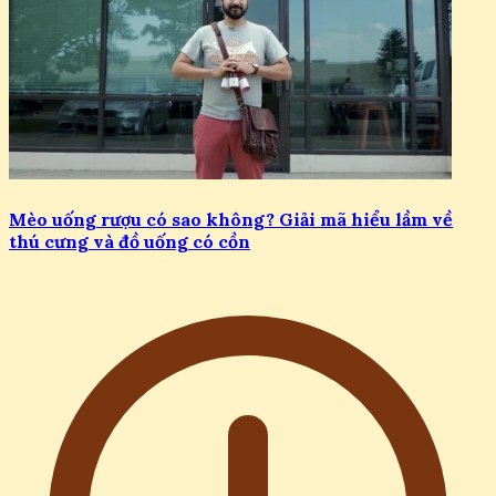
Mèo uống rượu có sao không? Giải mã hiểu lầm về
thú cưng và đồ uống có cồn