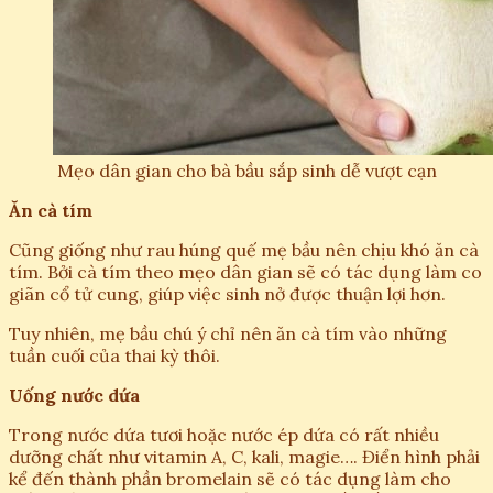
Mẹo dân gian cho bà bầu sắp sinh dễ vượt cạn
Ăn cà tím
Cũng giống như rau húng quế mẹ bầu nên chịu khó ăn cà
tím. Bởi cà tím theo mẹo dân gian sẽ có tác dụng làm co
giãn cổ tử cung, giúp việc sinh nở được thuận lợi hơn.
Tuy nhiên, mẹ bầu chú ý chỉ nên ăn cà tím vào những
tuần cuối của thai kỳ thôi.
Uống nước dứa
Trong nước dứa tươi hoặc nước ép dứa có rất nhiều
dưỡng chất như vitamin A, C, kali, magie…. Điển hình phải
kể đến thành phần bromelain sẽ có tác dụng làm cho