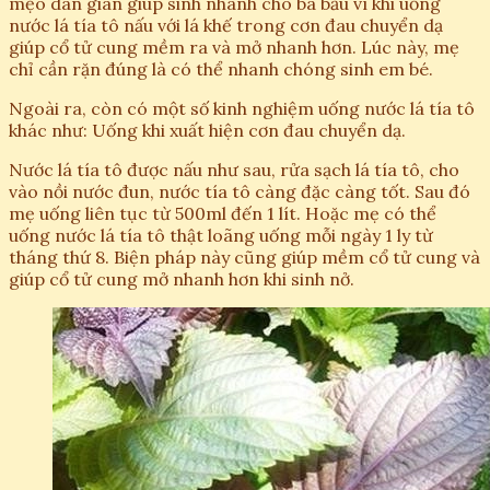
mẹo dân gian giúp sinh nhanh cho bà bầu vì khi uống
nước lá tía tô nấu với lá khế trong cơn đau chuyển dạ
giúp cổ tử cung mềm ra và mở nhanh hơn. Lúc này, mẹ
chỉ cần rặn đúng là có thể nhanh chóng sinh em bé.
Ngoài ra, còn có một số kinh nghiệm uống nước lá tía tô
khác như: Uống khi xuất hiện cơn đau chuyển dạ.
Nước lá tía tô được nấu như sau, rửa sạch lá tía tô, cho
vào nồi nước đun, nước tía tô càng đặc càng tốt. Sau đó
mẹ uống liên tục từ 500ml đến 1 lít. Hoặc mẹ có thể
uống nước lá tía tô thật loãng uống mỗi ngày 1 ly từ
tháng thứ 8. Biện pháp này cũng giúp mềm cổ tử cung và
giúp cổ tử cung mở nhanh hơn khi sinh nở.