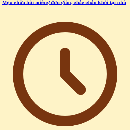
Mẹo chữa hôi miệng đơn giản, chắc chắn khỏi tại nhà