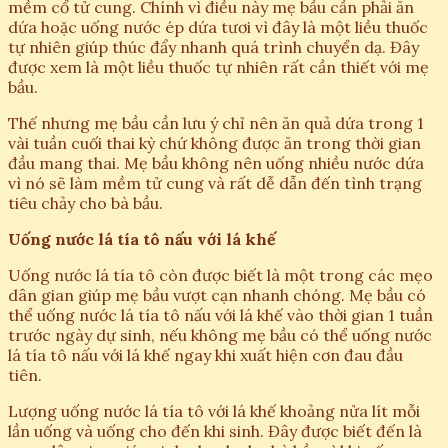
mềm cổ tử cung. Chính vì điều này mẹ bầu cần phải ăn
dứa hoặc uống nước ép dứa tươi vì đây là một liều thuốc
tự nhiên giúp thúc đẩy nhanh quá trình chuyển dạ. Đây
được xem là một liều thuốc tự nhiên rất cần thiết với mẹ
bầu.
Thế nhưng mẹ bầu cần lưu ý chỉ nên ăn quả dứa trong 1
vài tuần cuối thai kỳ chứ không được ăn trong thời gian
đầu mang thai. Mẹ bầu không nên uống nhiều nước dứa
vì nó sẽ làm mềm tử cung và rất dễ dẫn đến tình trạng
tiêu chảy cho bà bầu.
Uống nước lá tía tô nấu với lá khế
Uống nước lá tía tô còn được biết là một trong các mẹo
dân gian giúp mẹ bầu vượt cạn nhanh chóng. Mẹ bầu có
thể uống nước lá tía tô nấu với lá khế vào thời gian 1 tuần
trước ngày dự sinh, nếu không mẹ bầu có thể uống nước
lá tía tô nấu với lá khế ngay khi xuất hiện cơn đau đầu
tiên.
Lượng uống nước lá tía tô với lá khế khoảng nửa lít mỗi
lần uống và uống cho đến khi sinh. Đây được biết đến là