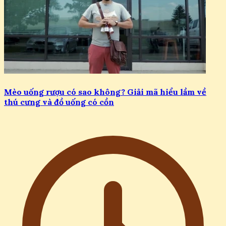
Mèo uống rượu có sao không? Giải mã hiểu lầm về
thú cưng và đồ uống có cồn