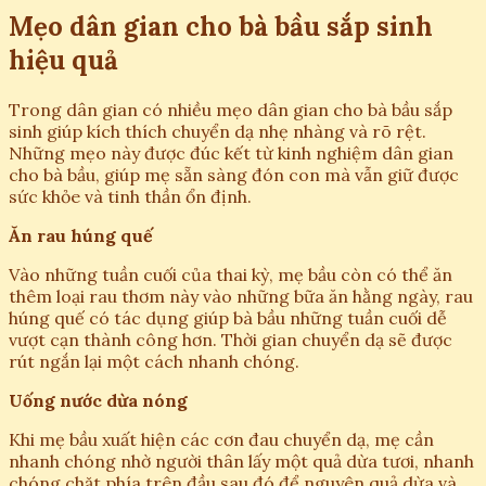
Mẹo dân gian cho bà bầu sắp sinh
hiệu quả
Trong dân gian có nhiều mẹo dân gian cho bà bầu sắp
sinh giúp kích thích chuyển dạ nhẹ nhàng và rõ rệt.
Những mẹo này được đúc kết từ kinh nghiệm dân gian
cho bà bầu, giúp mẹ sẵn sàng đón con mà vẫn giữ được
sức khỏe và tinh thần ổn định.
Ăn rau húng quế
Vào những tuần cuối của thai kỳ, mẹ bầu còn có thể ăn
thêm loại rau thơm này vào những bữa ăn hằng ngày, rau
húng quế có tác dụng giúp bà bầu những tuần cuối dễ
vượt cạn thành công hơn. Thời gian chuyển dạ sẽ được
rút ngắn lại một cách nhanh chóng.
Uống nước dừa nóng
Khi mẹ bầu xuất hiện các cơn đau chuyển dạ, mẹ cần
nhanh chóng nhờ người thân lấy một quả dừa tươi, nhanh
chóng chặt phía trên đầu sau đó để nguyên quả dừa và