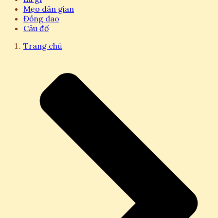
Mẹo dân gian
Đồng dao
Câu đố
Trang chủ