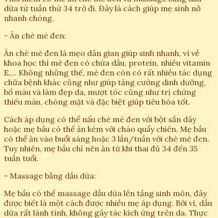
dừa từ tuần thứ 34 trở đi. Đây là cách giúp mẹ sinh nở
nhanh chóng.
- Ăn chè mè đen:
Ăn chè mè đen là mẹo dân gian giúp sinh nhanh, vì về
khoa học thì mè đen có chứa dầu, protein, nhiều vitamin
E,... Không những thế, mè đen còn có rất nhiều tác dụng
chữa bệnh khác cũng như giúp tăng cường dinh dưỡng,
bổ máu và làm đẹp da, mượt tóc cũng như trị chứng
thiếu máu, chóng mặt và đặc biệt giúp tiêu hóa tốt.
Cách áp dụng có thể nấu chè mè đen với bột sắn dây
hoặc mẹ bầu có thể ăn kèm với cháo quẩy chiên. Mẹ bầu
có thể ăn vào buổi sáng hoặc 3 lần/tuần với chè mè đen.
Tuy nhiên, mẹ bầu chỉ nên ăn từ khi thai đủ 34 đến 35
tuần tuổi.
- Massage bằng dầu dừa:
Mẹ bầu có thể massage dầu dừa lên tầng sinh môn, đây
được biết là một cách được nhiều mẹ áp dụng. Bởi vì, dầu
dừa rất lành tính, không gây tác kích ứng trên da. Thực