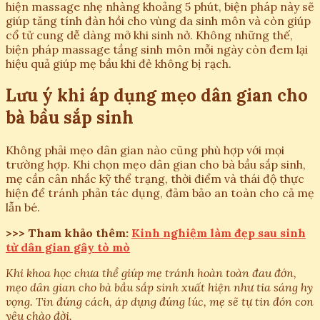
hiện massage nhẹ nhàng khoảng 5 phút, biện pháp này sẽ
giúp tăng tính đàn hồi cho vùng da sinh môn và còn giúp
cổ tử cung dễ dàng mở khi sinh nở. Không những thế,
biện pháp massage tầng sinh môn mỗi ngày còn đem lại
hiệu quả giúp mẹ bầu khi đẻ không bị rạch.
Lưu ý khi áp dụng mẹo dân gian cho
bà bầu sắp sinh
Không phải mẹo dân gian nào cũng phù hợp với mọi
trường hợp. Khi chọn mẹo dân gian cho bà bầu sắp sinh,
mẹ cần cân nhắc kỹ thể trạng, thời điểm và thái độ thực
hiện để tránh phản tác dụng, đảm bảo an toàn cho cả mẹ
lẫn bé.
>>> Tham khảo thêm:
Kinh nghiệm làm đẹp sau sinh
từ dân gian gây tò mò
Khi khoa học chưa thể giúp mẹ tránh hoàn toàn đau đớn,
mẹo dân gian cho bà bầu sắp sinh xuất hiện như tia sáng hy
vọng. Tin đúng cách, áp dụng đúng lúc, mẹ sẽ tự tin đón con
yêu chào đời.