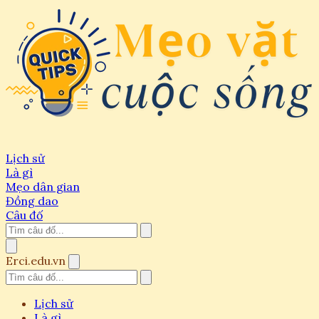
Lịch sử
Là gì
Mẹo dân gian
Đồng dao
Câu đố
Erci.edu.vn
Lịch sử
Là gì