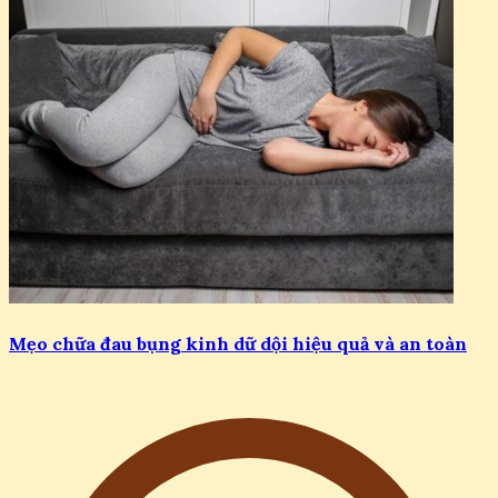
Mẹo chữa đau bụng kinh dữ dội hiệu quả và an toàn