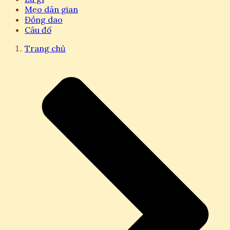
Mẹo dân gian
Đồng dao
Câu đố
Trang chủ