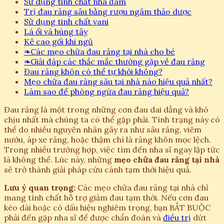
Sử dụng tinh chất nha đam
Trị đau răng sâu bằng rượu ngâm thảo dược
Sử dụng tinh chất vani
Lá ổi và húng tây
Kê cao gối khi ngủ
❧
Các mẹo chữa đau răng tại nhà cho bé
❧
Giải đáp các thắc mắc thường gặp về đau răng
Đau răng khôn có thể tự khỏi không?
Mẹo chữa đau răng sâu tại nhà nào hiệu quả nhất?
Làm sao để phòng ngừa đau răng hiệu quả?
Đau răng là một trong những cơn đau dai dẳng và khó
chịu nhất mà chúng ta có thể gặp phải. Tình trạng này có
thể do nhiều nguyên nhân gây ra như sâu răng, viêm
nướu, áp xe răng, hoặc thậm chí là răng khôn mọc lệch.
Trong nhiều trường hợp, việc tìm đến nha sĩ ngay lập tức
là không thể. Lúc này, những
mẹo chữa đau răng tại nhà
sẽ trở thành giải pháp cứu cánh tạm thời hiệu quả.
Lưu ý quan trọng:
Các mẹo chữa đau răng tại nhà chỉ
mang tính chất hỗ trợ giảm đau tạm thời. Nếu cơn đau
kéo dài hoặc có dấu hiệu nghiêm trọng, bạn BẮT BUỘC
phải đến gặp nha sĩ để được chẩn đoán và
điều trị
dứt