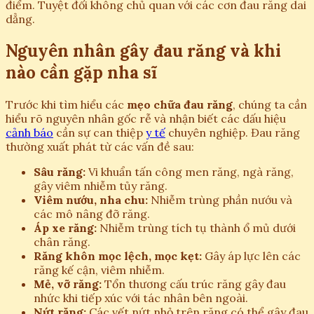
điểm. Tuyệt đối không chủ quan với các cơn đau răng dai
dẳng.
Nguyên nhân gây đau răng và khi
nào cần gặp nha sĩ
Trước khi tìm hiểu các
mẹo chữa đau răng
, chúng ta cần
hiểu rõ nguyên nhân gốc rễ và nhận biết các dấu hiệu
cảnh báo
cần sự can thiệp
y tế
chuyên nghiệp. Đau răng
thường xuất phát từ các vấn đề sau:
Sâu răng:
Vi khuẩn tấn công men răng, ngà răng,
gây viêm nhiễm tủy răng.
Viêm nướu, nha chu:
Nhiễm trùng phần nướu và
các mô nâng đỡ răng.
Áp xe răng:
Nhiễm trùng tích tụ thành ổ mủ dưới
chân răng.
Răng khôn mọc lệch, mọc kẹt:
Gây áp lực lên các
răng kế cận, viêm nhiễm.
Mẻ, vỡ răng:
Tổn thương cấu trúc răng gây đau
nhức khi tiếp xúc với tác nhân bên ngoài.
Nứt răng:
Các vết nứt nhỏ trên răng có thể gây đau