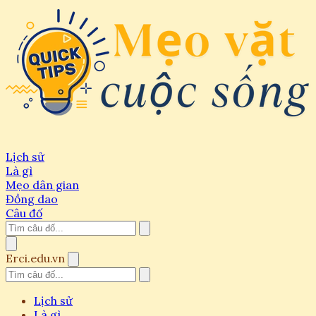
Lịch sử
Là gì
Mẹo dân gian
Đồng dao
Câu đố
Erci.edu.vn
Lịch sử
Là gì