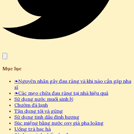
Mục lục
❧
Nguyên nhân gây đau răng và khi nào cần gặp nha
sĩ
❧
Các mẹo chữa đau răng tại nhà hiệu quả
Sử dụng nước muối sinh lý
Chườm đá lạnh
Tận dụng tỏi và gừng
Sử dụng tinh dầu đinh hương
Súc miệng bằng nước oxy già pha loãng
Uống trà bạc hà