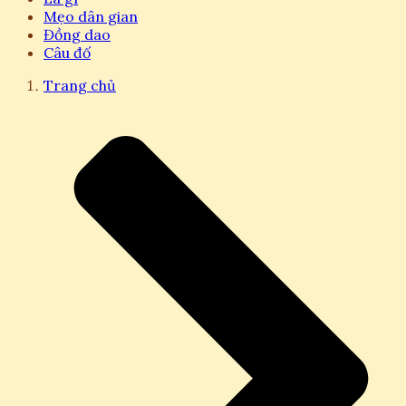
Mẹo dân gian
Đồng dao
Câu đố
Trang chủ