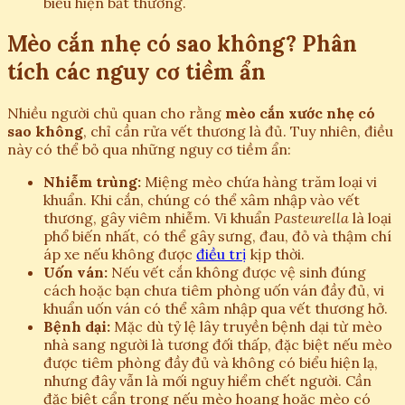
biểu hiện bất thường.
Mèo cắn nhẹ có sao không? Phân
tích các nguy cơ tiềm ẩn
Nhiều người chủ quan cho rằng
mèo cắn xước nhẹ có
sao không
, chỉ cần rửa vết thương là đủ. Tuy nhiên, điều
này có thể bỏ qua những nguy cơ tiềm ẩn:
Nhiễm trùng:
Miệng mèo chứa hàng trăm loại vi
khuẩn. Khi cắn, chúng có thể xâm nhập vào vết
thương, gây viêm nhiễm. Vi khuẩn
Pasteurella
là loại
phổ biến nhất, có thể gây sưng, đau, đỏ và thậm chí
áp xe nếu không được
điều trị
kịp thời.
Uốn ván:
Nếu vết cắn không được vệ sinh đúng
cách hoặc bạn chưa tiêm phòng uốn ván đầy đủ, vi
khuẩn uốn ván có thể xâm nhập qua vết thương hở.
Bệnh dại:
Mặc dù tỷ lệ lây truyền bệnh dại từ mèo
nhà sang người là tương đối thấp, đặc biệt nếu mèo
được tiêm phòng đầy đủ và không có biểu hiện lạ,
nhưng đây vẫn là mối nguy hiểm chết người. Cần
đặc biệt cẩn trọng nếu mèo hoang hoặc mèo có