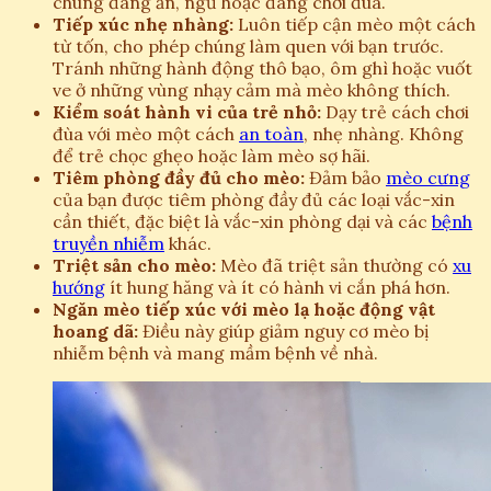
chúng đang ăn, ngủ hoặc đang chơi đùa.
Tiếp xúc nhẹ nhàng:
Luôn tiếp cận mèo một cách
từ tốn, cho phép chúng làm quen với bạn trước.
Tránh những hành động thô bạo, ôm ghì hoặc vuốt
ve ở những vùng nhạy cảm mà mèo không thích.
Kiểm soát hành vi của trẻ nhỏ:
Dạy trẻ cách chơi
đùa với mèo một cách
an toàn
, nhẹ nhàng. Không
để trẻ chọc ghẹo hoặc làm mèo sợ hãi.
Tiêm phòng đầy đủ cho mèo:
Đảm bảo
mèo cưng
của bạn được tiêm phòng đầy đủ các loại vắc-xin
cần thiết, đặc biệt là vắc-xin phòng dại và các
bệnh
truyền nhiễm
khác.
Triệt sản cho mèo:
Mèo đã triệt sản thường có
xu
hướng
ít hung hăng và ít có hành vi cắn phá hơn.
Ngăn mèo tiếp xúc với mèo lạ hoặc động vật
hoang dã:
Điều này giúp giảm nguy cơ mèo bị
nhiễm bệnh và mang mầm bệnh về nhà.