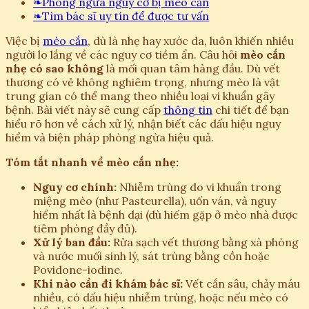
❧
Phòng ngừa nguy cơ bị mèo cắn
❧
Tìm bác sĩ uy tín để được tư vấn
Việc bị
mèo cắn
, dù là nhẹ hay xước da, luôn khiến nhiều
người lo lắng về các nguy cơ tiềm ẩn. Câu hỏi
mèo cắn
nhẹ có sao không
là mối quan tâm hàng đầu. Dù vết
thương có vẻ không nghiêm trọng, nhưng mèo là vật
trung gian có thể mang theo nhiều loại vi khuẩn gây
bệnh. Bài viết này sẽ cung cấp
thông tin
chi tiết để bạn
hiểu rõ hơn về cách xử lý, nhận biết các dấu hiệu nguy
hiểm và biện pháp phòng ngừa hiệu quả.
Tóm tắt nhanh về mèo cắn nhẹ:
Nguy cơ chính:
Nhiễm trùng do vi khuẩn trong
miệng mèo (như Pasteurella), uốn ván, và nguy
hiểm nhất là bệnh dại (dù hiếm gặp ở mèo nhà được
tiêm phòng đầy đủ).
Xử lý ban đầu:
Rửa sạch vết thương bằng xà phòng
và nước muối sinh lý, sát trùng bằng cồn hoặc
Povidone-iodine.
Khi nào cần đi khám bác sĩ:
Vết cắn sâu, chảy máu
nhiều, có dấu hiệu nhiễm trùng, hoặc nếu mèo có