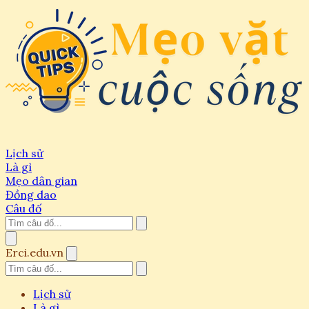
Lịch sử
Là gì
Mẹo dân gian
Đồng dao
Câu đố
Erci.edu.vn
Lịch sử
Là gì