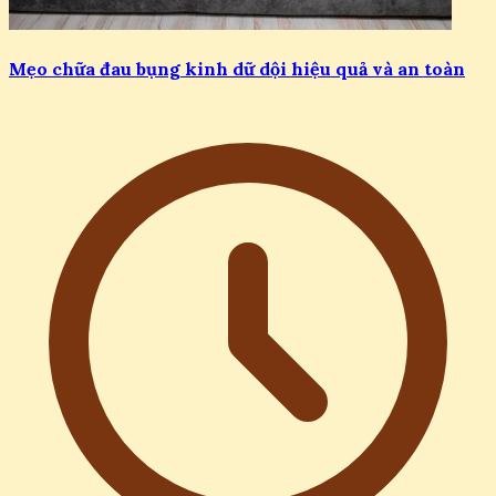
Mẹo chữa đau bụng kinh dữ dội hiệu quả và an toàn