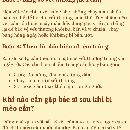
Nếu vết cắn chỉ là vết xước nhẹ, không chảy máu nhiều,
bạn có thể để hở cho vết thương mau khô. Tuy nhiên, nếu
vết cắn sâu hoặc chảy máu, hãy dùng gạc y tế sạch băng
lại để bảo vệ vết thương khỏi bụi bẩn và vi khuẩn. Thay
băng hàng ngày hoặc khi băng bị bẩn, ướt.
Bước 4: Theo dõi dấu hiệu nhiễm trùng
Sau khi xử lý, cần theo dõi chặt chẽ vết thương trong vài
ngày tới. Các dấu hiệu nhiễm trùng cần lưu ý bao gồm:
Sưng, đỏ, nóng, đau nhức tăng dần.
Chảy dịch mủ từ vết thương.
Sốt hoặc cảm thấy khó chịu trong người.
Khi nào cần gặp bác sĩ sau khi bị
mèo cắn?
Đừng chủ quan với bất kỳ vết cắn nào từ mèo, ngay cả khi
đó chỉ là
mèo cắn xước da nhẹ
. Bạn cần đến cơ sở y tế