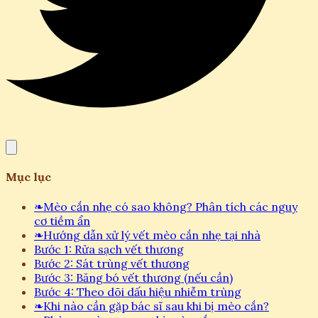
Mục lục
❧
Mèo cắn nhẹ có sao không? Phân tích các nguy
cơ tiềm ẩn
❧
Hướng dẫn xử lý vết mèo cắn nhẹ tại nhà
Bước 1: Rửa sạch vết thương
Bước 2: Sát trùng vết thương
Bước 3: Băng bó vết thương (nếu cần)
Bước 4: Theo dõi dấu hiệu nhiễm trùng
❧
Khi nào cần gặp bác sĩ sau khi bị mèo cắn?