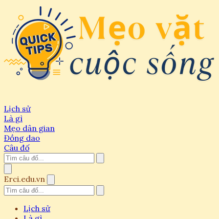
Lịch sử
Là gì
Mẹo dân gian
Đồng dao
Câu đố
Erci.edu.vn
Lịch sử
Là gì