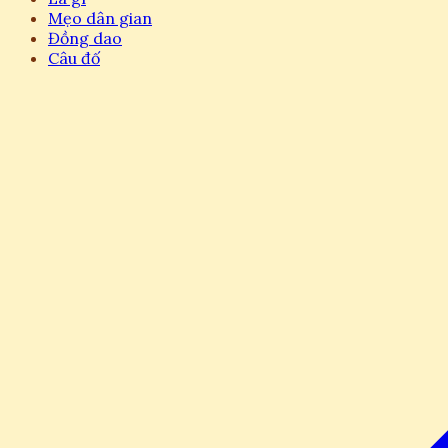
Mẹo dân gian
Đồng dao
Câu đố