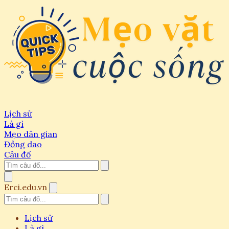
Lịch sử
Là gì
Mẹo dân gian
Đồng dao
Câu đố
Erci.edu.vn
Lịch sử
Là gì