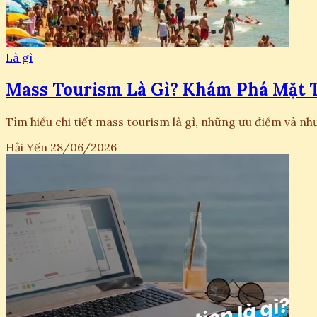
Là gì
Mass Tourism Là Gì? Khám Phá Mặt T
Tìm hiểu chi tiết mass tourism là gì, những ưu điểm và như
Hải Yến
28/06/2026