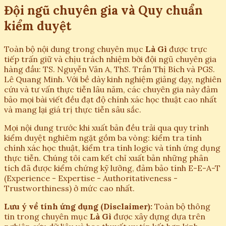
Đội ngũ chuyên gia và Quy chuẩn
kiểm duyệt
Toàn bộ nội dung trong chuyên mục
Là Gì
được trực
tiếp trấn giữ và chịu trách nhiệm bởi đội ngũ chuyên gia
hàng đầu: TS. Nguyễn Văn A, ThS. Trần Thị Bích và PGS.
Lê Quang Minh. Với bề dày kinh nghiệm giảng dạy, nghiên
cứu và tư vấn thực tiễn lâu năm, các chuyên gia này đảm
bảo mọi bài viết đều đạt độ chính xác học thuật cao nhất
và mang lại giá trị thực tiễn sâu sắc.
Mọi nội dung trước khi xuất bản đều trải qua quy trình
kiểm duyệt nghiêm ngặt gồm ba vòng: kiểm tra tính
chính xác học thuật, kiểm tra tính logic và tính ứng dụng
thực tiễn. Chúng tôi cam kết chỉ xuất bản những phân
tích đã được kiểm chứng kỹ lưỡng, đảm bảo tính E-E-A-T
(Experience - Expertise - Authoritativeness -
Trustworthiness) ở mức cao nhất.
Lưu ý về tính ứng dụng (Disclaimer):
Toàn bộ thông
tin trong chuyên mục
Là Gì
được xây dựng dựa trên