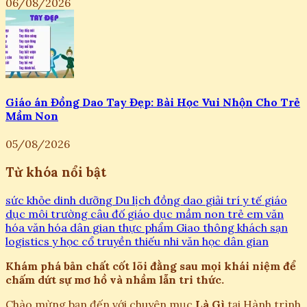
06/08/2026
Giáo án Đồng Dao Tay Đẹp: Bài Học Vui Nhộn Cho Trẻ
Mầm Non
05/08/2026
Từ khóa nổi bật
sức khỏe
dinh dưỡng
Du lịch
đồng dao
giải trí
y tế
giáo
dục
môi trường
câu đố
giáo dục mầm non
trẻ em
văn
hóa
văn hóa dân gian
thực phẩm
Giao thông
khách sạn
logistics
y học cổ truyền
thiếu nhi
văn học dân gian
Khám phá bản chất cốt lõi đằng sau mọi khái niệm để
chấm dứt sự mơ hồ và nhầm lẫn tri thức.
Chào mừng bạn đến với chuyên mục
Là Gì
tại Hành trình