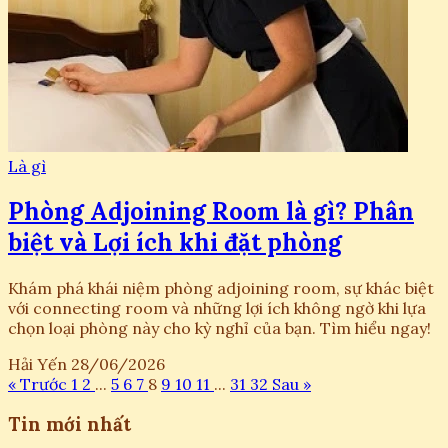
Là gì
Phòng Adjoining Room là gì? Phân
biệt và Lợi ích khi đặt phòng
Khám phá khái niệm phòng adjoining room, sự khác biệt
với connecting room và những lợi ích không ngờ khi lựa
chọn loại phòng này cho kỳ nghỉ của bạn. Tìm hiểu ngay!
Hải Yến
28/06/2026
« Trước
1
2
...
5
6
7
8
9
10
11
...
31
32
Sau »
Tin mới nhất