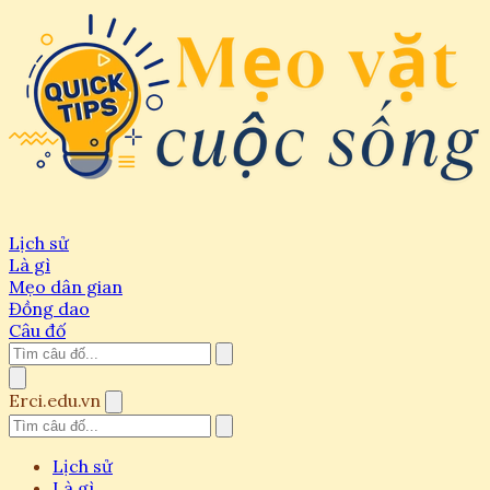
Lịch sử
Là gì
Mẹo dân gian
Đồng dao
Câu đố
Erci.edu.vn
Lịch sử
Là gì