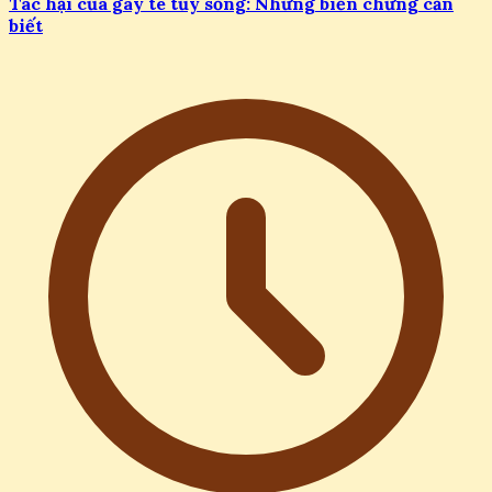
Tác hại của gây tê tủy sống: Những biến chứng cần
biết