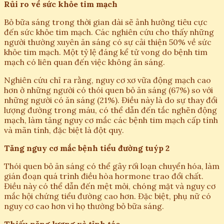
Rủi ro về sức khỏe tim mạch
Bỏ bữa sáng trong thời gian dài sẽ ảnh hưởng tiêu cực
đến sức khỏe tim mạch. Các nghiên cứu cho thấy những
người thường xuyên ăn sáng có sự cải thiện 50% về sức
khỏe tim mạch. Một tỷ lệ đáng kể tử vong do bệnh tim
mạch có liên quan đến việc không ăn sáng.
Nghiên cứu chỉ ra rằng, nguy cơ xơ vữa động mạch cao
hơn ở những người có thói quen bỏ ăn sáng (67%) so với
những người có ăn sáng (21%). Điều này là do sự thay đổi
lượng đường trong máu, có thể dẫn đến tắc nghẽn động
mạch, làm tăng nguy cơ mắc các bệnh tim mạch cấp tính
và mãn tính, đặc biệt là đột quỵ.
Tăng nguy cơ mắc bệnh tiểu đường tuýp 2
Thói quen bỏ ăn sáng có thể gây rối loạn chuyển hóa, làm
gián đoạn quá trình điều hòa hormone trao đổi chất.
Điều này có thể dẫn đến mệt mỏi, chóng mặt và nguy cơ
mắc hội chứng tiểu đường cao hơn. Đặc biệt, phụ nữ có
nguy cơ cao hơn vì họ thường bỏ bữa sáng.