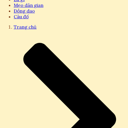
Mẹo dân gian
Đồng dao
Câu đố
Trang chủ