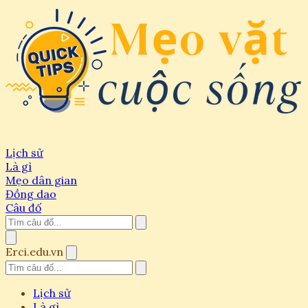
Lịch sử
Là gì
Mẹo dân gian
Đồng dao
Câu đố
Erci.edu.vn
Lịch sử
Là gì