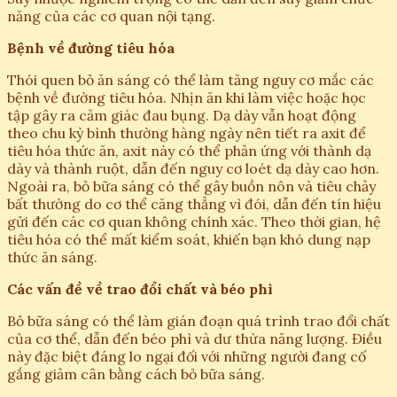
năng của các cơ quan nội tạng.
Bệnh về đường tiêu hóa
Thói quen bỏ ăn sáng có thể làm tăng nguy cơ mắc các
bệnh về đường tiêu hóa. Nhịn ăn khi làm việc hoặc học
tập gây ra cảm giác đau bụng. Dạ dày vẫn hoạt động
theo chu kỳ bình thường hàng ngày nên tiết ra axit để
tiêu hóa thức ăn, axit này có thể phản ứng với thành dạ
dày và thành ruột, dẫn đến nguy cơ loét dạ dày cao hơn.
Ngoài ra, bỏ bữa sáng có thể gây buồn nôn và tiêu chảy
bất thường do cơ thể căng thẳng vì đói, dẫn đến tín hiệu
gửi đến các cơ quan không chính xác. Theo thời gian, hệ
tiêu hóa có thể mất kiểm soát, khiến bạn khó dung nạp
thức ăn sáng.
Các vấn đề về trao đổi chất và béo phì
Bỏ bữa sáng có thể làm gián đoạn quá trình trao đổi chất
của cơ thể, dẫn đến béo phì và dư thừa năng lượng. Điều
này đặc biệt đáng lo ngại đối với những người đang cố
gắng giảm cân bằng cách bỏ bữa sáng.