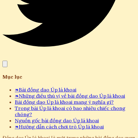
Mục lục
❧
Bài đồng dao Úp lá khoai
❧
Những điều thú vị về bài đồng dao Úp lá khoai
Bài đồng dao Úp lá khoai mang ý nghĩa gì?
Trong bài Úp lá khoai có bao nhiêu chiếc chong
chóng?
Nguồn gốc bài đồng dao Úp lá khoai
❧
Hướng dẫn cách chơi trò Úp lá khoai
Đồng dao Úp lá khoai là một trong những bài đồng dao quen