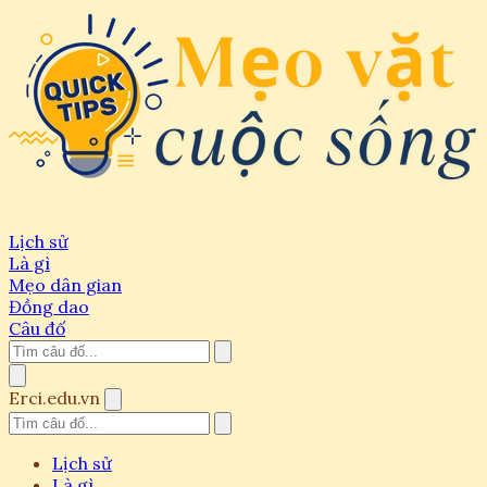
Lịch sử
Là gì
Mẹo dân gian
Đồng dao
Câu đố
Erci.edu.vn
Lịch sử
Là gì