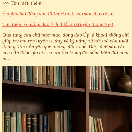
>>> Tìm hiểu thêm:
Ý nghĩa bài đồng dao Chim ri là dì sáo sậu cho trẻ em
Tìm hiểu bài đồng dao Ếch dưới ao truyền thống Việt
Qua từng câu chữ mộc mạc, đồng dao Úp lá khoai không chỉ
giúp trẻ em rèn luyện tư duy và kỹ năng xã hội mà còn nuôi
dưỡng tâm hồn yêu quê hương, đất nước. Đây là di sản văn
hóa cần được giữ gìn và lan tỏa trong đời sống hiện đại hôm
nay.