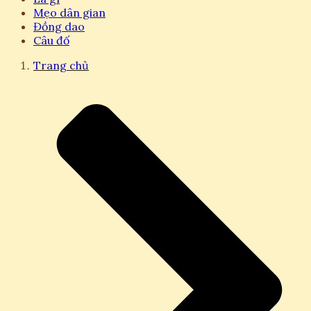
Mẹo dân gian
Đồng dao
Câu đố
Trang chủ