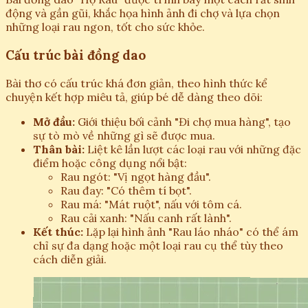
động và gần gũi, khắc họa hình ảnh đi chợ và lựa chọn
những loại rau ngon, tốt cho sức khỏe.
Cấu trúc bài đồng dao
Bài thơ có cấu trúc khá đơn giản, theo hình thức kể
chuyện kết hợp miêu tả, giúp bé dễ dàng theo dõi:
Mở đầu:
Giới thiệu bối cảnh "Đi chợ mua hàng", tạo
sự tò mò về những gì sẽ được mua.
Thân bài:
Liệt kê lần lượt các loại rau với những đặc
điểm hoặc công dụng nổi bật:
Rau ngót: "Vị ngọt hàng đầu".
Rau đay: "Có thêm tí bọt".
Rau má: "Mát ruột", nấu với tôm cá.
Rau cải xanh: "Nấu canh rất lành".
Kết thúc:
Lặp lại hình ảnh "Rau láo nháo" có thể ám
chỉ sự đa dạng hoặc một loại rau cụ thể tùy theo
cách diễn giải.