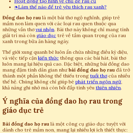
Hoạt động tạo hình về chủ đề rau củ
❧
Làm thế nào để trẻ yêu thích rau xanh?
Đồng dao họ rau
là một bài thơ ngộ nghĩnh, giúp trẻ
mầm non làm quen với các loại rau quen thuộc qua
những vần thơ
vui nhộn
. Bài thơ này không chỉ mang tính
giải trí mà còn
giáo dục
trẻ về tầm quan trọng của rau
xanh trong bữa ăn hàng ngày.
Thế giới xung quanh bé luôn ẩn chứa những điều kỳ diệu,
và việc tiếp cận
kiến thức
thông qua các bài hát, bài thơ
luôn mang lại hiệu quả cao. Đặc biệt, những bài đồng dao
mang đậm tính dân gian như
bài đồng dao họ rau
đã trở
thành một phần không thể thiếu trong
tuổi thơ
của nhiều
thế hệ. Chúng không chỉ giúp bé
phát triển ngôn ngữ
,
khả năng ghi nhớ mà còn bồi đắp tình yêu
thiên nhiên
.
Ý nghĩa của đồng dao họ rau trong
giáo dục trẻ
Bài đồng dao họ rau
là một công cụ giáo dục tuyệt vời
dành cho trẻ mầm non, mang lại nhiều lợi ích thiết thực: