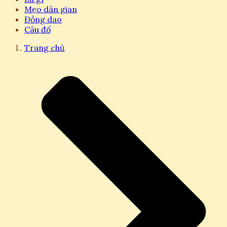
Mẹo dân gian
Đồng dao
Câu đố
Trang chủ