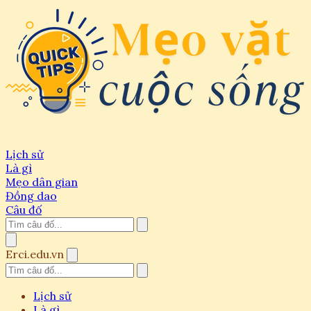
Lịch sử
Là gì
Mẹo dân gian
Đồng dao
Câu đố
Erci.edu.vn
Lịch sử
Là gì