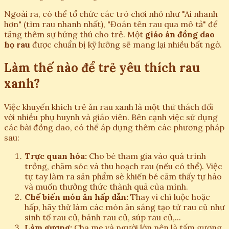
Ngoài ra, có thể tổ chức các trò chơi nhỏ như "Ai nhanh
hơn" (tìm rau nhanh nhất), "Đoán tên rau qua mô tả" để
tăng thêm sự hứng thú cho trẻ. Một
giáo án đồng dao
họ rau
được chuẩn bị kỹ lưỡng sẽ mang lại nhiều bất ngờ.
Làm thế nào để trẻ yêu thích rau
xanh?
Việc khuyến khích trẻ ăn rau xanh là một thử thách đối
với nhiều phụ huynh và giáo viên. Bên cạnh việc sử dụng
các bài đồng dao, có thể áp dụng thêm các phương pháp
sau:
Trực quan hóa:
Cho bé tham gia vào quá trình
trồng, chăm sóc và thu hoạch rau (nếu có thể). Việc
tự tay làm ra sản phẩm sẽ khiến bé cảm thấy tự hào
và muốn thưởng thức thành quả của mình.
Chế biến món ăn hấp dẫn:
Thay vì chỉ luộc hoặc
hấp, hãy thử làm các món ăn sáng tạo từ rau củ như
sinh tố rau củ, bánh rau củ, súp rau củ,...
Làm gương:
Cha mẹ và người lớn nên là tấm gương