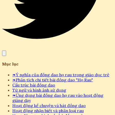
Mục lục
❧
Ý nghĩa của đồng dao họ rau trong giáo dục trẻ
❧
Phân tích chi tiết bài đồng dao "Họ Rau"
Cấu trúc bài đồng dao
Từ ngữ và hình ảnh sử dụng
❧
Ứng dụng bài đồng dao họ rau vào hoạt động
giảng dạy
Hoạt động kể chuyện và hát đồng dao
Hoạt động nhận biết và phân loại rau