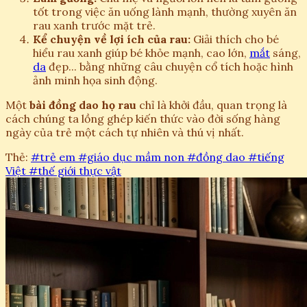
tốt trong việc ăn uống lành mạnh, thường xuyên ăn
rau xanh trước mặt trẻ.
Kể chuyện về lợi ích của rau:
Giải thích cho bé
hiểu rau xanh giúp bé khỏe mạnh, cao lớn,
mắt
sáng,
da
đẹp... bằng những câu chuyện cổ tích hoặc hình
ảnh minh họa sinh động.
Một
bài đồng dao họ rau
chỉ là khởi đầu, quan trọng là
cách chúng ta lồng ghép kiến thức vào đời sống hàng
ngày của trẻ một cách tự nhiên và thú vị nhất.
Thẻ:
#trẻ em
#giáo dục mầm non
#đồng dao
#tiếng
Việt
#thế giới thực vật