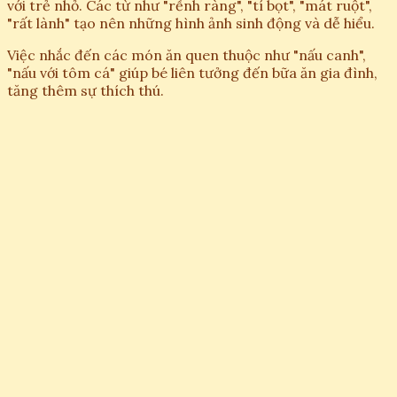
với trẻ nhỏ. Các từ như "rềnh ràng", "tí bọt", "mát ruột",
"rất lành" tạo nên những hình ảnh sinh động và dễ hiểu.
Việc nhắc đến các món ăn quen thuộc như "nấu canh",
"nấu với tôm cá" giúp bé liên tưởng đến bữa ăn gia đình,
tăng thêm sự thích thú.