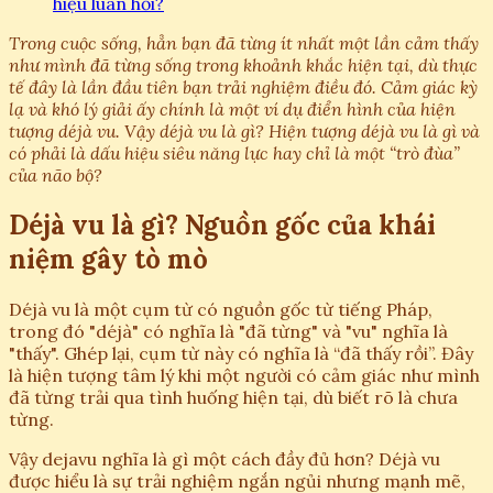
hiệu luân hồi?
Trong cuộc sống, hẳn bạn đã từng ít nhất một lần cảm thấy
như mình đã từng sống trong khoảnh khắc hiện tại, dù thực
tế đây là lần đầu tiên bạn trải nghiệm điều đó. Cảm giác kỳ
lạ và khó lý giải ấy chính là một ví dụ điển hình của hiện
tượng déjà vu. Vậy déjà vu là gì? Hiện tượng déjà vu là gì và
có phải là dấu hiệu siêu năng lực hay chỉ là một “trò đùa”
của não bộ?
Déjà vu là gì? Nguồn gốc của khái
niệm gây tò mò
Déjà vu là một cụm từ có nguồn gốc từ tiếng Pháp,
trong đó "déjà" có nghĩa là "đã từng" và "vu" nghĩa là
"thấy". Ghép lại, cụm từ này có nghĩa là “đã thấy rồi”. Đây
là hiện tượng tâm lý khi một người có cảm giác như mình
đã từng trải qua tình huống hiện tại, dù biết rõ là chưa
từng.
Vậy dejavu nghĩa là gì một cách đầy đủ hơn? Déjà vu
được hiểu là sự trải nghiệm ngắn ngủi nhưng mạnh mẽ,