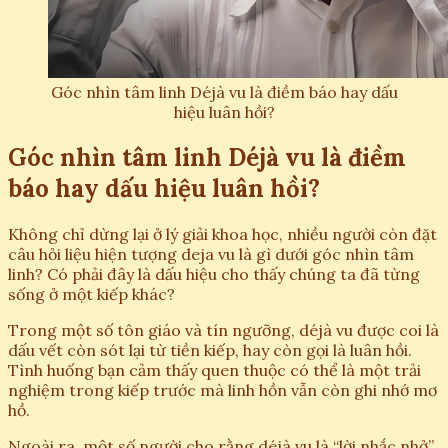
Góc nhìn tâm linh Déjà vu là điềm báo hay dấu
hiệu luân hồi?
Góc nhìn tâm linh Déjà vu là điềm
báo hay dấu hiệu luân hồi?
Không chỉ dừng lại ở lý giải khoa học, nhiều người còn đặt
câu hỏi liệu hiện tượng deja vu là gì dưới góc nhìn tâm
linh? Có phải đây là dấu hiệu cho thấy chúng ta đã từng
sống ở một kiếp khác?
Trong một số tôn giáo và tín ngưỡng, déjà vu được coi là
dấu vết còn sót lại từ tiền kiếp, hay còn gọi là luân hồi.
Tình huống bạn cảm thấy quen thuộc có thể là một trải
nghiệm trong kiếp trước mà linh hồn vẫn còn ghi nhớ mơ
hồ.
Ngoài ra, một số người cho rằng déjà vu là “lời nhắc nhở”