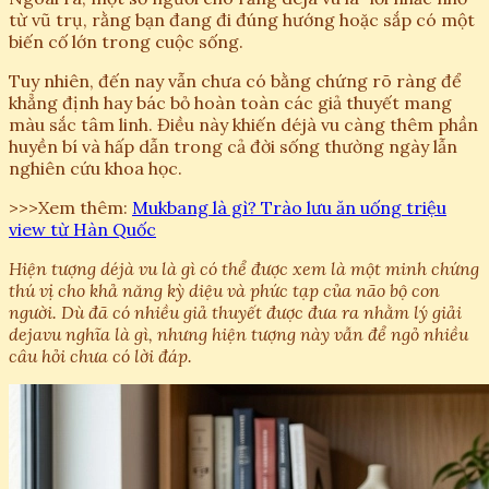
từ vũ trụ, rằng bạn đang đi đúng hướng hoặc sắp có một
biến cố lớn trong cuộc sống.
Tuy nhiên, đến nay vẫn chưa có bằng chứng rõ ràng để
khẳng định hay bác bỏ hoàn toàn các giả thuyết mang
màu sắc tâm linh. Điều này khiến déjà vu càng thêm phần
huyền bí và hấp dẫn trong cả đời sống thường ngày lẫn
nghiên cứu khoa học.
>>>Xem thêm:
Mukbang là gì? Trào lưu ăn uống triệu
view từ Hàn Quốc
Hiện tượng déjà vu là gì có thể được xem là một minh chứng
thú vị cho khả năng kỳ diệu và phức tạp của não bộ con
người. Dù đã có nhiều giả thuyết được đưa ra nhằm lý giải
dejavu nghĩa là gì, nhưng hiện tượng này vẫn để ngỏ nhiều
câu hỏi chưa có lời đáp.