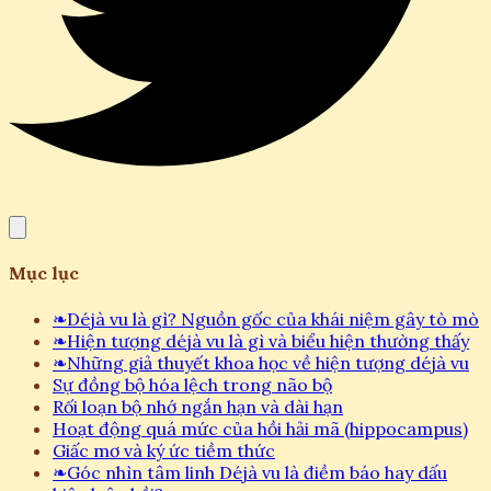
Mục lục
❧
Déjà vu là gì? Nguồn gốc của khái niệm gây tò mò
❧
Hiện tượng déjà vu là gì và biểu hiện thường thấy
❧
Những giả thuyết khoa học về hiện tượng déjà vu
Sự đồng bộ hóa lệch trong não bộ
Rối loạn bộ nhớ ngắn hạn và dài hạn
Hoạt động quá mức của hồi hải mã (hippocampus)
Giấc mơ và ký ức tiềm thức
❧
Góc nhìn tâm linh Déjà vu là điềm báo hay dấu