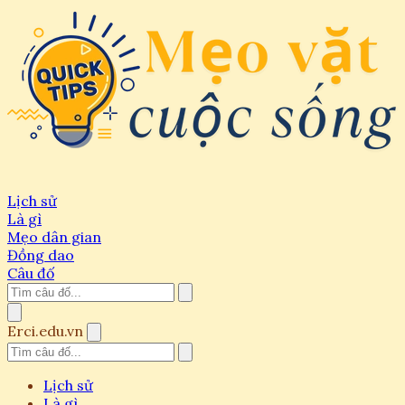
Lịch sử
Là gì
Mẹo dân gian
Đồng dao
Câu đố
Erci.edu.vn
Lịch sử
Là gì