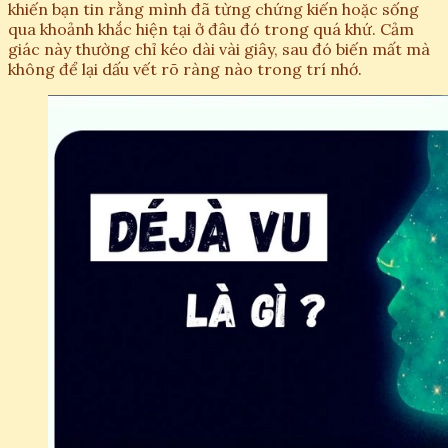
khiến bạn tin rằng mình đã từng chứng kiến hoặc sống
qua khoảnh khắc hiện tại ở đâu đó trong quá khứ. Cảm
giác này thường chỉ kéo dài vài giây, sau đó biến mất mà
không để lại dấu vết rõ ràng nào trong trí nhớ.