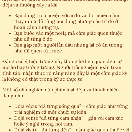
déjà vu thường xảy ra khi:
Bạn đang trò chuyện với ai đó và đột nhiên cảm
thấy mình đã từng nói đúng những câu từ đó ở
hoàn cảnh tương tự.
Bạn bước vào một nơi lạ mà cảm giác quen thuộc
như đã từng ở đó.
Bạn gặp một người lần đầu nhưng lại có ấn tượng
như đã quen từ trước.
Đáng chú ý, hiện tượng này không hề liên quan đến sự
mơ hồ hay tưởng tượng. Người trải nghiệm hoàn toàn
tỉnh táo, nhận thức rõ ràng rằng đây là một cảm giác kỳ
lạ không có thật trong ký ức thực tế.
Một số nhà nghiên cứu phân loại déjà vu thành nhiều
dạng như:
Déjà vécu: “đã từng sống qua” – cảm giác như từng
trải nghiệm cả một chuỗi sự kiện.
Déjà senti: “đã từng cảm nhận” – gắn với cảm xúc
hoặc ý nghĩ trong nội tâm.
Déjà visité: “đã từng đến” – cảm giác quen thuộc với