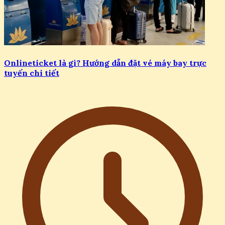
Onlineticket là gì? Hướng dẫn đặt vé máy bay trực
tuyến chi tiết