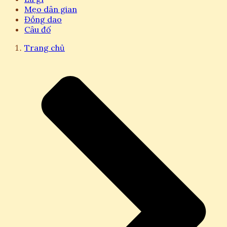
Mẹo dân gian
Đồng dao
Câu đố
Trang chủ