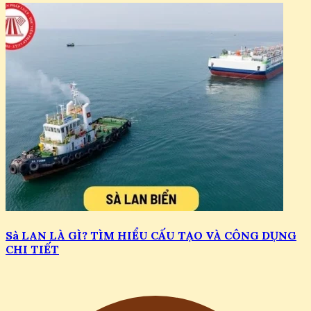
Sà LAN LÀ GÌ? TÌM HIỂU CẤU TẠO VÀ CÔNG DỤNG
CHI TIẾT