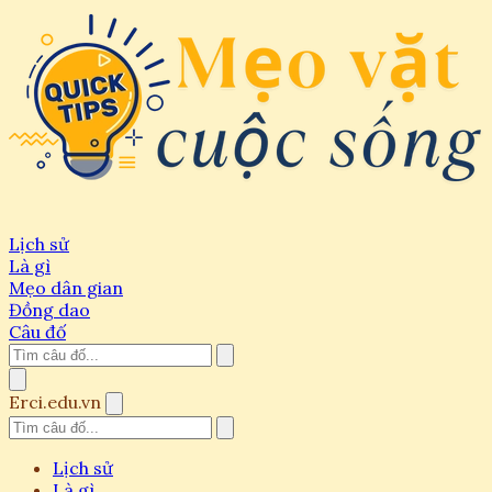
Lịch sử
Là gì
Mẹo dân gian
Đồng dao
Câu đố
Erci.edu.vn
Lịch sử
Là gì