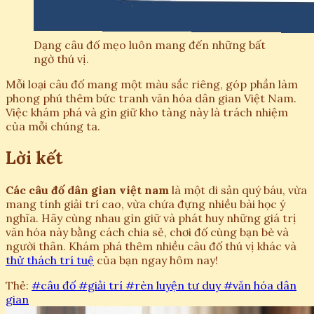
Dạng câu đố mẹo luôn mang đến những bất
ngờ thú vị.
Mỗi loại câu đố mang một màu sắc riêng, góp phần làm
phong phú thêm bức tranh văn hóa dân gian Việt Nam.
Việc khám phá và gìn giữ kho tàng này là trách nhiệm
của mỗi chúng ta.
Lời kết
Các câu đố dân gian việt nam
là một di sản quý báu, vừa
mang tính giải trí cao, vừa chứa đựng nhiều bài học ý
nghĩa. Hãy cùng nhau gìn giữ và phát huy những giá trị
văn hóa này bằng cách chia sẻ, chơi đố cùng bạn bè và
người thân. Khám phá thêm nhiều câu đố thú vị khác và
thử thách trí tuệ
của bạn ngay hôm nay!
Thẻ:
#câu đố
#giải trí
#rèn luyện tư duy
#văn hóa dân
gian