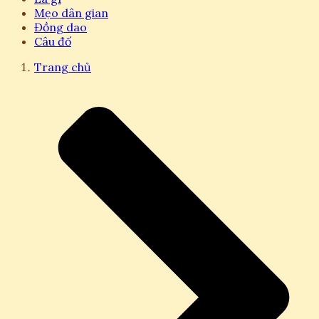
Mẹo dân gian
Đồng dao
Câu đố
Trang chủ