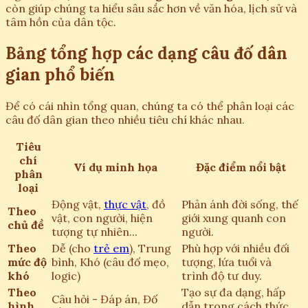
còn giúp chúng ta hiểu sâu sắc hơn về văn hóa, lịch sử và
tâm hồn của dân tộc.
Bảng tổng hợp các dạng câu đố dân
gian phổ biến
Để có cái nhìn tổng quan, chúng ta có thể phân loại các
câu đố dân gian theo nhiều tiêu chí khác nhau.
Tiêu
chí
Ví dụ minh họa
Đặc điểm nổi bật
phân
loại
Động vật,
thực vật
, đồ
Phản ánh đời sống, thế
Theo
vật, con người, hiện
giới xung quanh con
chủ đề
tượng tự nhiên...
người.
Theo
Dễ (cho
trẻ em
), Trung
Phù hợp với nhiều đối
mức độ
bình, Khó (câu đố mẹo,
tượng, lứa tuổi và
khó
logic)
trình độ tư duy.
Theo
Tạo sự đa dạng, hấp
Câu hỏi - Đáp án, Đố
hình
dẫn trong cách thức