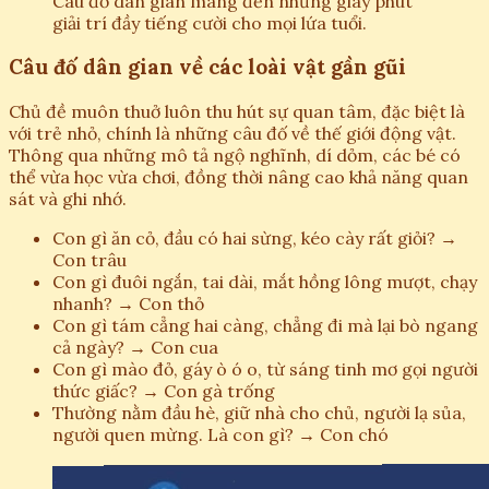
Câu đố dân gian mang đến những giây phút
giải trí đầy tiếng cười cho mọi lứa tuổi.
Câu đố dân gian về các loài vật gần gũi
Chủ đề muôn thuở luôn thu hút sự quan tâm, đặc biệt là
với trẻ nhỏ, chính là những câu đố về thế giới động vật.
Thông qua những mô tả ngộ nghĩnh, dí dỏm, các bé có
thể vừa học vừa chơi, đồng thời nâng cao khả năng quan
sát và ghi nhớ.
Con gì ăn cỏ, đầu có hai sừng, kéo cày rất giỏi? →
Con trâu
Con gì đuôi ngắn, tai dài, mắt hồng lông mượt, chạy
nhanh? → Con thỏ
Con gì tám cẳng hai càng, chẳng đi mà lại bò ngang
cả ngày? → Con cua
Con gì mào đỏ, gáy ò ó o, từ sáng tinh mơ gọi người
thức giấc? → Con gà trống
Thường nằm đầu hè, giữ nhà cho chủ, người lạ sủa,
người quen mừng. Là con gì? → Con chó