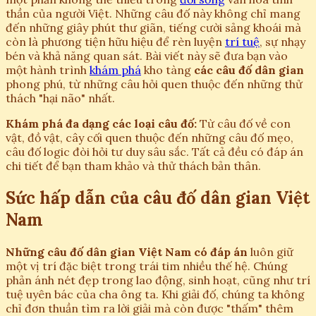
thần của người Việt. Những câu đố này không chỉ mang
đến những giây phút thư giãn, tiếng cười sảng khoái mà
còn là phương tiện hữu hiệu để rèn luyện
trí tuệ
, sự nhạy
bén và khả năng quan sát. Bài viết này sẽ đưa bạn vào
một hành trình
khám phá
kho tàng
các câu đố dân gian
phong phú, từ những câu hỏi quen thuộc đến những thử
thách "hại não" nhất.
Khám phá đa dạng các loại câu đố:
Từ câu đố về con
vật, đồ vật, cây cối quen thuộc đến những câu đố mẹo,
câu đố logic đòi hỏi tư duy sâu sắc. Tất cả đều có đáp án
chi tiết để bạn tham khảo và thử thách bản thân.
Sức hấp dẫn của câu đố dân gian Việt
Nam
Những câu đố dân gian Việt Nam có đáp án
luôn giữ
một vị trí đặc biệt trong trái tim nhiều thế hệ. Chúng
phản ánh nét đẹp trong lao động, sinh hoạt, cũng như trí
tuệ uyên bác của cha ông ta. Khi giải đố, chúng ta không
chỉ đơn thuần tìm ra lời giải mà còn được "thấm" thêm