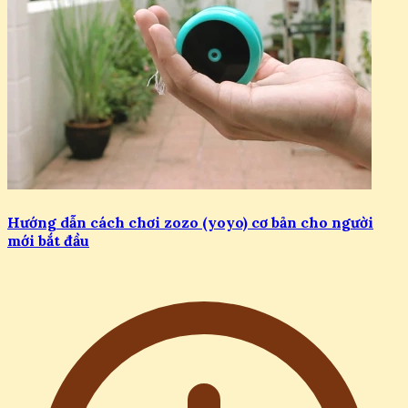
Hướng dẫn cách chơi zozo (yoyo) cơ bản cho người
mới bắt đầu