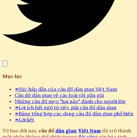
Mục lục
❧
Sức hấp dẫn của câu đố dân gian Việt Nam
Câu đố dân gian về các loài vật gần gũi
Những câu đố mẹo "hại não" dành cho người lớn
❧
Lợi ích bất ngờ từ việc giải câu đố dân gian
❧
Bảng tổng hợp các dạng câu đố dân gian phổ biến
❧
Lời kết
Từ bao đời nay,
câu đố
dân gian
Việt Nam
đã trở thành
một phần không thể thiếu trong
đời sống
văn hóa tinh