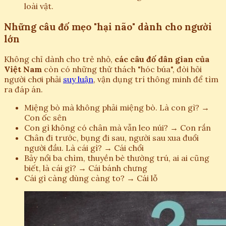
loài vật.
Những câu đố mẹo "hại não" dành cho người
lớn
Không chỉ dành cho trẻ nhỏ,
các câu đố dân gian của
Việt Nam
còn có những thử thách "hóc búa", đòi hỏi
người chơi phải
suy luận
, vận dụng trí thông minh để tìm
ra đáp án.
Miệng bò mà không phải miệng bò. Là con gì? →
Con ốc sên
Con gì không có chân mà vẫn leo núi? → Con rắn
Chân đi trước, bụng đi sau, người sau xua đuổi
người đầu. Là cái gì? → Cái chổi
Bảy nổi ba chìm, thuyền bè thường trú, ai ai cũng
biết, là cái gì? → Cái bánh chưng
Cái gì càng dùng càng to? → Cái lỗ