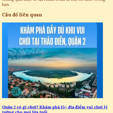
bạn.
Câu đố liên quan
Quận 2 có gì chơi? Khám phá 15+ địa điểm vui chơi lý
tưởng cho mọi lứa tuổi