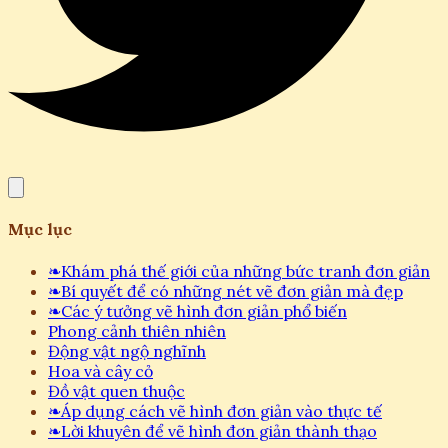
Mục lục
❧
Khám phá thế giới của những bức tranh đơn giản
❧
Bí quyết để có những nét vẽ đơn giản mà đẹp
❧
Các ý tưởng vẽ hình đơn giản phổ biến
Phong cảnh thiên nhiên
Động vật ngộ nghĩnh
Hoa và cây cỏ
Đồ vật quen thuộc
❧
Áp dụng cách vẽ hình đơn giản vào thực tế
❧
Lời khuyên để vẽ hình đơn giản thành thạo