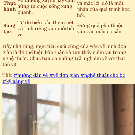
Thực
và mắc lỗi, đó là một
hứng từ cuộc sống xung
hành
phần của quá trình học
quanh.
hỏi.
Tự do biến tấu, thêm nét
Sáng
Đừng quá phụ thuộc
cá tính riêng vào mỗi bức
tạo
vào các mẫu có sẵn.
vẽ.
Hãy nhớ rằng, mục tiêu cuối cùng của việc vẽ hình đơn
giản là để thể hiện bản thân và tìm thấy niềm vui trong
nghệ thuật. Chúc bạn có những trải nghiệm vẽ vời thật
thú vị!
Thẻ:
#hướng dẫn vẽ
#vẽ đơn giản
#nghệ thuật cho bé
#kỹ năng vẽ