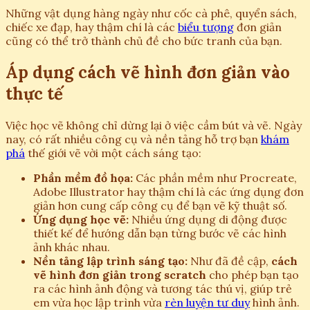
Những vật dụng hàng ngày như cốc cà phê, quyển sách,
chiếc xe đạp, hay thậm chí là các
biểu tượng
đơn giản
cũng có thể trở thành chủ đề cho bức tranh của bạn.
Áp dụng cách vẽ hình đơn giản vào
thực tế
Việc học vẽ không chỉ dừng lại ở việc cầm bút và vẽ. Ngày
nay, có rất nhiều công cụ và nền tảng hỗ trợ bạn
khám
phá
thế giới vẽ vời một cách sáng tạo:
Phần mềm đồ họa:
Các phần mềm như Procreate,
Adobe Illustrator hay thậm chí là các ứng dụng đơn
giản hơn cung cấp công cụ để bạn vẽ kỹ thuật số.
Ứng dụng học vẽ:
Nhiều ứng dụng di động được
thiết kế để hướng dẫn bạn từng bước vẽ các hình
ảnh khác nhau.
Nền tảng lập trình sáng tạo:
Như đã đề cập,
cách
vẽ hình đơn giản trong scratch
cho phép bạn tạo
ra các hình ảnh động và tương tác thú vị, giúp trẻ
em vừa học lập trình vừa
rèn luyện tư duy
hình ảnh.