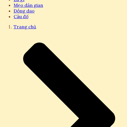
Mẹo dân gian
Đồng dao
Câu đố
Trang chủ