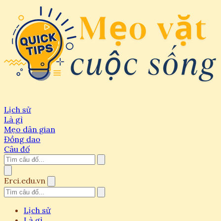
Lịch sử
Là gì
Mẹo dân gian
Đồng dao
Câu đố
Erci.edu.vn
Lịch sử
Là gì