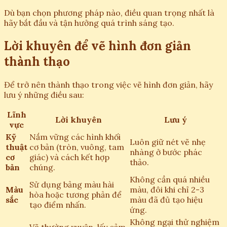
Dù bạn chọn phương pháp nào, điều quan trọng nhất là
hãy bắt đầu và tận hưởng quá trình sáng tạo.
Lời khuyên để vẽ hình đơn giản
thành thạo
Để trở nên thành thạo trong việc vẽ hình đơn giản, hãy
lưu ý những điều sau:
Lĩnh
Lời khuyên
Lưu ý
vực
Kỹ
Nắm vững các hình khối
Luôn giữ nét vẽ nhẹ
thuật
cơ bản (tròn, vuông, tam
nhàng ở bước phác
cơ
giác) và cách kết hợp
thảo.
bản
chúng.
Không cần quá nhiều
Sử dụng bảng màu hài
Màu
màu, đôi khi chỉ 2-3
hòa hoặc tương phản để
sắc
màu đã đủ tạo hiệu
tạo điểm nhấn.
ứng.
Không ngại thử nghiệm
Vẽ thường xuyên, lấy cảm