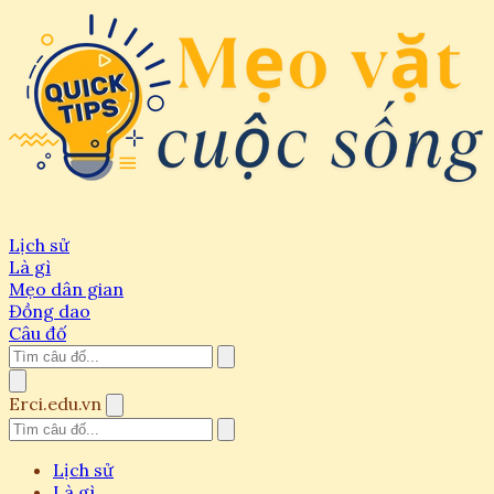
Lịch sử
Là gì
Mẹo dân gian
Đồng dao
Câu đố
Erci.edu.vn
Lịch sử
Là gì