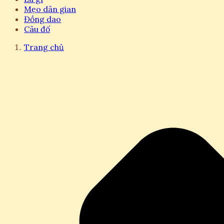
Mẹo dân gian
Đồng dao
Câu đố
Trang chủ