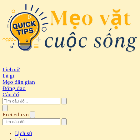
Lịch sử
Là gì
Mẹo dân gian
Đồng dao
Câu đố
Erci.edu.vn
Lịch sử
Là gì