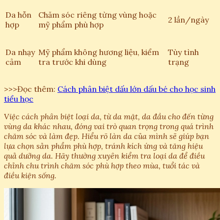
Da hỗn
Chăm sóc riêng từng vùng hoặc
2 lần/ngày
hợp
mỹ phẩm phù hợp
Da nhạy
Mỹ phẩm không hương liệu, kiểm
Tùy tình
cảm
tra trước khi dùng
trạng
>>>Đọc thêm:
Cách phân biệt dấu lớn dấu bé cho học sinh
tiểu học
Việc cách phân biệt loại da, từ da mặt, da đầu cho đến từng
vùng da khác nhau, đóng vai trò quan trọng trong quá trình
chăm sóc và làm đẹp. Hiểu rõ làn da của mình sẽ giúp bạn
lựa chọn sản phẩm phù hợp, tránh kích ứng và tăng hiệu
quả dưỡng da. Hãy thường xuyên kiểm tra loại da để điều
chỉnh chu trình chăm sóc phù hợp theo mùa, tuổi tác và
điều kiện sống.