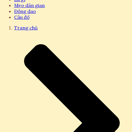
Mẹo dân gian
Đồng dao
Câu đố
Trang chủ