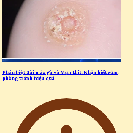
Phân biệt Sùi mào gà và Mụn thịt: Nhận biết sớm,
phòng tránh hiệu quả