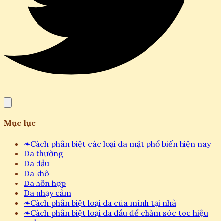
Mục lục
❧
Cách phân biệt các loại da mặt phổ biến hiện nay
Da thường
Da dầu
Da khô
Da hỗn hợp
Da nhạy cảm
❧
Cách phân biệt loại da của mình tại nhà
❧
Cách phân biệt loại da đầu để chăm sóc tóc hiệu