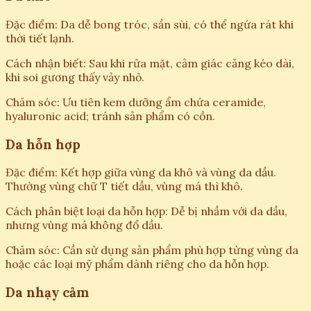
Đặc điểm: Da dễ bong tróc, sần sùi, có thể ngứa rát khi
thời tiết lạnh.
Cách nhận biết: Sau khi rửa mặt, cảm giác căng kéo dài,
khi soi gương thấy vảy nhỏ.
Chăm sóc: Ưu tiên kem dưỡng ẩm chứa ceramide,
hyaluronic acid; tránh sản phẩm có cồn.
Da hỗn hợp
Đặc điểm: Kết hợp giữa vùng da khô và vùng da dầu.
Thường vùng chữ T tiết dầu, vùng má thì khô.
Cách phân biệt loại da hỗn hợp: Dễ bị nhầm với da dầu,
nhưng vùng má không đổ dầu.
Chăm sóc: Cần sử dụng sản phẩm phù hợp từng vùng da
hoặc các loại mỹ phẩm dành riêng cho da hỗn hợp.
Da nhạy cảm