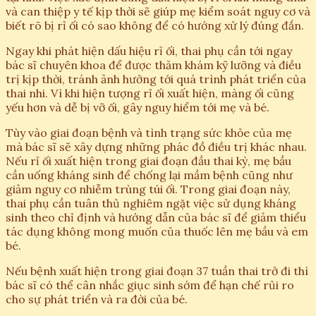
và can thiệp y tế kịp thời sẽ giúp mẹ kiểm soát nguy cơ và
biết rõ bị rỉ ối có sao không để có hướng xử lý đúng đắn.
Ngay khi phát hiện dấu hiệu rỉ ối, thai phụ cần tới ngay
bác sĩ chuyên khoa để được thăm khám kỹ lưỡng và điều
trị kịp thời, tránh ảnh hưởng tới quá trình phát triển của
thai nhi. Vì khi hiện tượng rỉ ối xuất hiện, màng ối cũng
yếu hơn và dễ bị vỡ ối, gây nguy hiểm tới mẹ và bé.
Tùy vào giai đoạn bệnh và tình trạng sức khỏe của mẹ
mà bác sĩ sẽ xây dựng những phác đồ điều trị khác nhau.
Nếu rỉ ối xuất hiện trong giai đoạn đầu thai kỳ, mẹ bầu
cần uống kháng sinh để chống lại mầm bệnh cũng như
giảm nguy cơ nhiễm trùng túi ối. Trong giai đoạn này,
thai phụ cần tuân thủ nghiêm ngặt việc sử dụng kháng
sinh theo chỉ định và hướng dẫn của bác sĩ để giảm thiểu
tác dụng không mong muốn của thuốc lên mẹ bầu và em
bé.
Nếu bệnh xuất hiện trong giai đoạn 37 tuần thai trở đi thì
bác sĩ có thể cân nhắc giục sinh sớm để hạn chế rủi ro
cho sự phát triển và ra đời của bé.