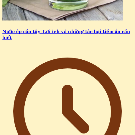
Nước ép cần tây: Lợi ích và những tác hại tiềm ẩn cần
biết