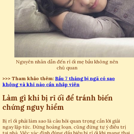
Nguyên nhân dẫn đến rỉ ối mẹ bầu không nên
chủ quan
>>> Tham khảo thêm:
Bầu 7 tháng bị ngã có sao
không và khi nào cần nhập viện
Làm gì khi bị rỉ ối để tránh biến
chứng nguy hiểm
Bị rỉ ối phải làm sao là câu hỏi quan trọng cần lời giải
ngay lập tức. Đừng hoảng loạn, cũng đừng tự ý điều trị
tại nhà. Việc xác định đúng dấu hiệu bị rỉ ối khi mang thai