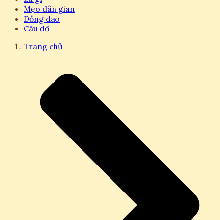
Mẹo dân gian
Đồng dao
Câu đố
Trang chủ