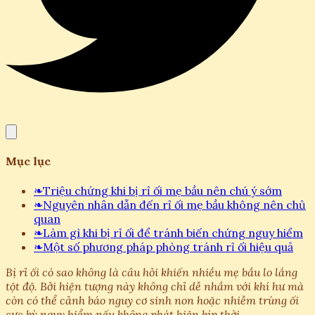
Mục lục
❧
Triệu chứng khi bị rỉ ối mẹ bầu nên chú ý sớm
❧
Nguyên nhân dẫn đến rỉ ối mẹ bầu không nên chủ
quan
❧
Làm gì khi bị rỉ ối để tránh biến chứng nguy hiểm
❧
Một số phương pháp phòng tránh rỉ ối hiệu quả
Bị rỉ ối có sao không là câu hỏi khiến nhiều mẹ bầu lo lắng
tột độ. Bởi hiện tượng này không chỉ dễ nhầm với khí hư mà
còn có thể cảnh báo nguy cơ sinh non hoặc nhiễm trùng ối
cực kỳ nguy hiểm nếu không phát hiện kịp thời.