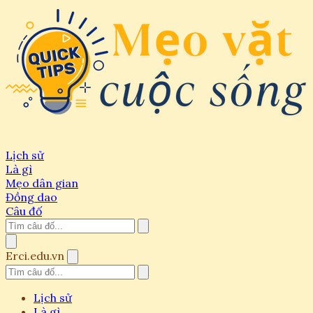
Lịch sử
Là gì
Mẹo dân gian
Đồng dao
Câu đố
Erci.edu.vn
Lịch sử
Là gì