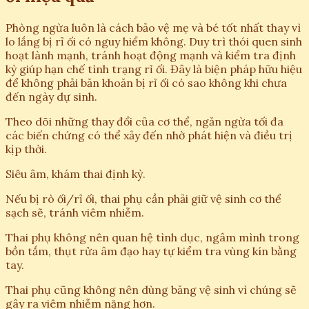
Phòng ngừa luôn là cách bảo vệ mẹ và bé tốt nhất thay vì
lo lắng bị rỉ ối có nguy hiểm không. Duy trì thói quen sinh
hoạt lành mạnh, tránh hoạt động mạnh và kiểm tra định
kỳ giúp hạn chế tình trạng rỉ ối. Đây là biện pháp hữu hiệu
để không phải băn khoăn bị rỉ ối có sao không khi chưa
đến ngày dự sinh.
Theo dõi những thay đổi của cơ thể, ngăn ngừa tối đa
các biến chứng có thể xảy đến nhờ phát hiện và điều trị
kịp thời.
Siêu âm, khám thai định kỳ.
Nếu bị rò ối/rỉ ối, thai phụ cần phải giữ vệ sinh cơ thể
sạch sẽ, tránh viêm nhiễm.
Thai phụ không nên quan hệ tình dục, ngâm mình trong
bồn tắm, thụt rửa âm đạo hay tự kiểm tra vùng kín bằng
tay.
Thai phụ cũng không nên dùng băng vệ sinh vì chúng sẽ
gây ra viêm nhiễm nặng hơn.