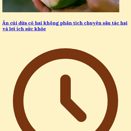
Ăn cùi dừa có hại không phân tích chuyên sâu tác hại
và lợi ích sức khỏe