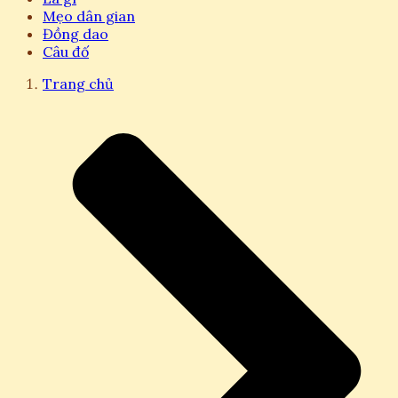
Mẹo dân gian
Đồng dao
Câu đố
Trang chủ