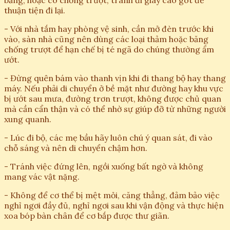
bằng, hoặc có chống trượt, tránh đi giày cao gót để
thuận tiện đi lại.
- Với nhà tắm hay phòng vệ sinh, cần mở đèn trước khi
vào, sàn nhà cũng nên dùng các loại thảm hoặc băng
chống trượt để hạn chế bị té ngã do chúng thường ẩm
ướt.
- Đừng quên bám vào thanh vịn khi đi thang bộ hay thang
máy. Nếu phải di chuyển ở bề mặt như đường hay khu vực
bị ướt sau mưa, đường trơn trượt, không được chủ quan
mà cần cẩn thận và có thể nhờ sự giúp đỡ từ những người
xung quanh.
- Lúc đi bộ, các mẹ bầu hãy luôn chú ý quan sát, đi vào
chỗ sáng và nên di chuyển chậm hơn.
- Tránh việc đứng lên, ngồi xuống bất ngờ và không
mang vác vật nặng.
- Không để cơ thể bị mệt mỏi, căng thẳng, đảm bảo việc
nghỉ ngơi đầy đủ, nghỉ ngơi sau khi vận động và thực hiện
xoa bóp bàn chân để cơ bắp được thư giãn.