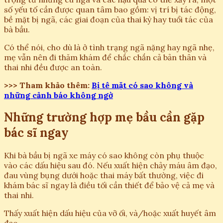
số yếu tố cần được quan tâm bao gồm: vị trí bị tác động,
bề mặt bị ngã, các giai đoạn của thai kỳ hay tuổi tác của
bà bầu.
Có thể nói, cho dù là ở tình trạng ngã nặng hay ngã nhẹ,
mẹ vẫn nên đi thăm khám để chắc chắn cả bản thân và
thai nhi đều được an toàn.
>>> Tham khảo thêm:
Bị tê mặt có sao không và
những cảnh báo không ngờ
Những trường hợp mẹ bầu cần gặp
bác sĩ ngay
Khi bà bầu bị ngã xe máy có sao không còn phụ thuộc
vào các dấu hiệu sau đó. Nếu xuất hiện chảy máu âm đạo,
đau vùng bụng dưới hoặc thai máy bất thường, việc đi
khám bác sĩ ngay là điều tối cần thiết để bảo vệ cả mẹ và
thai nhi.
Thấy xuất hiện dấu hiệu của vỡ ối, và/hoặc xuất huyết âm