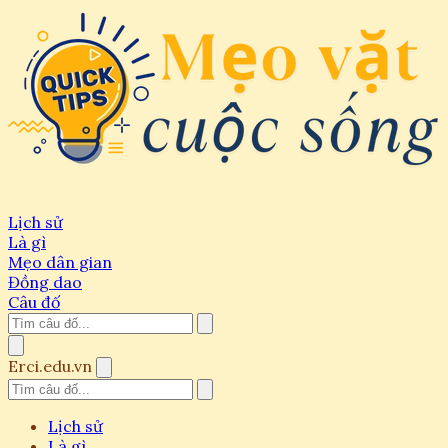
Lịch sử
Là gì
Mẹo dân gian
Đồng dao
Câu đố
Erci.edu.vn
Lịch sử
Là gì