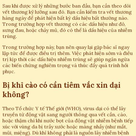
Sau khi được xử lý những bước ban đầu, bạn cần theo dõi
vết thương kỹ lưỡng sau đó. Bạn cần kiểm tra vết thương
hàng ngày để phát hiện bất kỳ dấu hiệu bất thường nào.
Trong trường hợp vết thương có các dấu hiệu như đỏ,
sưng đau, hoặc chảy mủ, đó có thể là dấu hiệu của nhiễm
trùng.
Trong trường hợp này, bạn nên quay lại gặp bác sĩ ngay
lập tức để được điều trị thêm. Việc phát hiện sớm và điều
trị kịp thời các dấu hiệu nhiễm trùng sẽ giúp ngăn ngừa
các biến chứng nghiêm trọng và thúc đẩy quá trình hồi
phục.
Bị khỉ cào có cần tiêm vắc xin dại
không?
Theo Tổ chức Y tế Thế giới (WHO), virus dại có thể lây
truyền từ động vật sang người thông qua vết cắn, cào,
hoặc thậm chí khi nước bọt của động vật nhiễm bệnh tiếp
xúc với vùng da bị trầy xước hoặc màng nhầy (như mắt,
mũi, miệng). Dù khỉ không phải là nguồn lây nhiễm bệnh