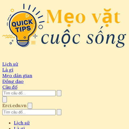
Lịch sử
Là gì
Mẹo dân gian
Đồng dao
Câu đố
Erci.edu.vn
Lịch sử
Là gì