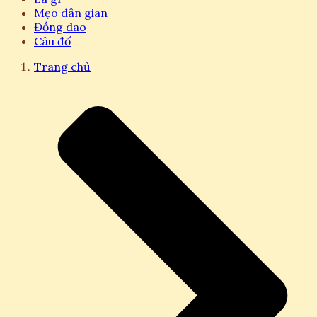
Mẹo dân gian
Đồng dao
Câu đố
Trang chủ