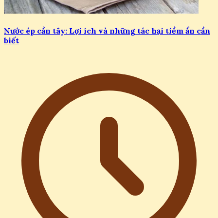
Nước ép cần tây: Lợi ích và những tác hại tiềm ẩn cần
biết