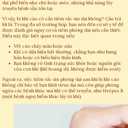
dại phổ biến như chó hoặc mèo, nhưng khả năng lây
truyền bệnh vẫn tồn tại.
Vì vậy, bị khỉ cào có cần tiêm vắc xin dại không? Câu trả
lời là: Trong đa số trường hợp, bạn nên đến cơ sở y tế để
được đánh giá nguy cơ và tiêm phòng dại nếu cần thiết.
Điều này đặc biệt quan trọng nếu:
Vết cào chảy máu hoặc sâu.
Khỉ có dấu hiệu bất thường, chẳng hạn như hung
hãn hoặc có biểu hiện thần kinh.
Bạn không rõ tình trạng sức khỏe hoặc nguồn gốc
của con khỉ (khỉ hoang dã, không được kiểm soát).
Ngoài ra, việc tiêm vắc xin phòng dại sau khi bị khỉ cào
không chỉ bảo vệ bạn khỏi virus dại mà còn giúp phòng
ngừa các bệnh khác mà khỉ có thể truyền, như Herpes B
(một bệnh nguy hiểm khác lây từ khỉ).