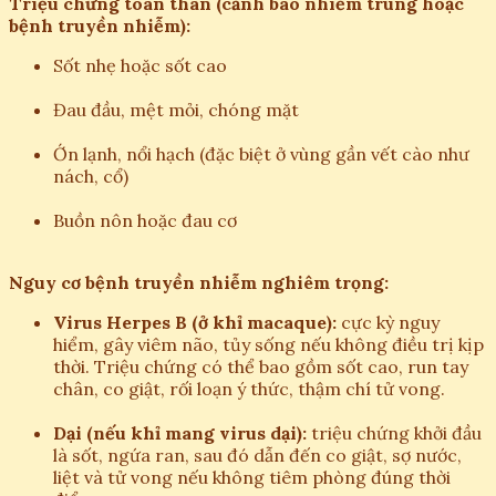
Triệu chứng toàn thân (cảnh báo nhiễm trùng hoặc
bệnh truyền nhiễm):
Sốt nhẹ hoặc sốt cao
Đau đầu, mệt mỏi, chóng mặt
Ớn lạnh, nổi hạch (đặc biệt ở vùng gần vết cào như
nách, cổ)
Buồn nôn hoặc đau cơ
Nguy cơ bệnh truyền nhiễm nghiêm trọng:
Virus Herpes B (ở khỉ macaque):
cực kỳ nguy
hiểm, gây viêm não, tủy sống nếu không điều trị kịp
thời. Triệu chứng có thể bao gồm sốt cao, run tay
chân, co giật, rối loạn ý thức, thậm chí tử vong.
Dại (nếu khỉ mang virus dại):
triệu chứng khởi đầu
là sốt, ngứa ran, sau đó dẫn đến co giật, sợ nước,
liệt và tử vong nếu không tiêm phòng đúng thời