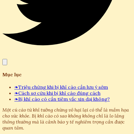
Mục lục
❧
Triệu chứng khi bị khỉ cào cần lưu ý sớm
❧
Cách sơ cứu khi bị khỉ cào đúng cách
❧
Bị khỉ cào có cần tiêm vắc xin dại không?
Một cú cào từ khỉ tưởng chừng vô hại lại có thể là mầm họa
cho sức khỏe. Bị khỉ cào có sao không không chỉ là lo lắng
thông thường mà là cảnh báo y tế nghiêm trọng cần được
quan tâm.