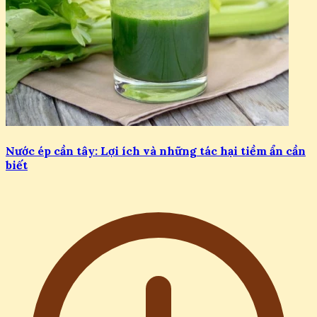
Nước ép cần tây: Lợi ích và những tác hại tiềm ẩn cần
biết