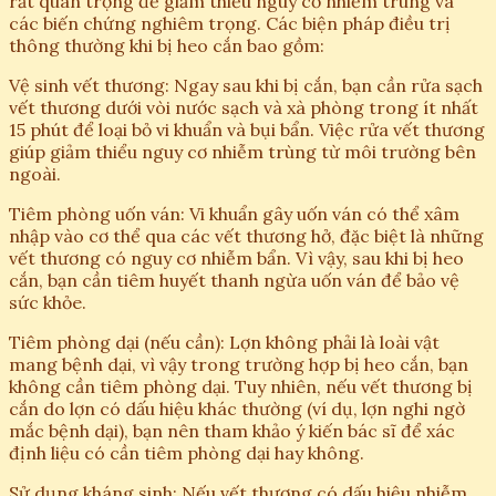
rất quan trọng để giảm thiểu nguy cơ nhiễm trùng và
các biến chứng nghiêm trọng. Các biện pháp điều trị
thông thường khi bị heo cắn bao gồm:
Vệ sinh vết thương: Ngay sau khi bị cắn, bạn cần rửa sạch
vết thương dưới vòi nước sạch và xà phòng trong ít nhất
15 phút để loại bỏ vi khuẩn và bụi bẩn. Việc rửa vết thương
giúp giảm thiểu nguy cơ nhiễm trùng từ môi trường bên
ngoài.
Tiêm phòng uốn ván: Vi khuẩn gây uốn ván có thể xâm
nhập vào cơ thể qua các vết thương hở, đặc biệt là những
vết thương có nguy cơ nhiễm bẩn. Vì vậy, sau khi bị heo
cắn, bạn cần tiêm huyết thanh ngừa uốn ván để bảo vệ
sức khỏe.
Tiêm phòng dại (nếu cần): Lợn không phải là loài vật
mang bệnh dại, vì vậy trong trường hợp bị heo cắn, bạn
không cần tiêm phòng dại. Tuy nhiên, nếu vết thương bị
cắn do lợn có dấu hiệu khác thường (ví dụ, lợn nghi ngờ
mắc bệnh dại), bạn nên tham khảo ý kiến bác sĩ để xác
định liệu có cần tiêm phòng dại hay không.
Sử dụng kháng sinh: Nếu vết thương có dấu hiệu nhiễm