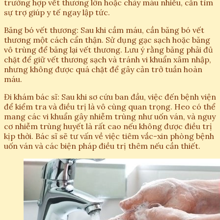
trường hợp vết thương lớn hoặc chảy máu nhiều, cần tìm
sự trợ giúp y tế ngay lập tức.
Băng bó vết thương: Sau khi cầm máu, cần băng bó vết
thương một cách cẩn thận. Sử dụng gạc sạch hoặc băng
vô trùng để băng lại vết thương. Lưu ý rằng băng phải đủ
chặt để giữ vết thương sạch và tránh vi khuẩn xâm nhập,
nhưng không được quá chặt để gây cản trở tuần hoàn
máu.
Đi khám bác sĩ: Sau khi sơ cứu ban đầu, việc đến bệnh viện
để kiểm tra và điều trị là vô cùng quan trọng. Heo có thể
mang các vi khuẩn gây nhiễm trùng như uốn ván, và nguy
cơ nhiễm trùng huyết là rất cao nếu không được điều trị
kịp thời. Bác sĩ sẽ tư vấn về việc tiêm vắc-xin phòng bệnh
uốn ván và các biện pháp điều trị thêm nếu cần thiết.