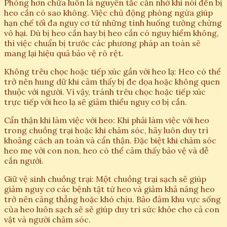
Phòng hơn chữa luôn là nguyên tắc cần nhớ khi nói đến bị
heo cắn có sao không. Việc chủ động phòng ngừa giúp
hạn chế tối đa nguy cơ từ những tình huống tưởng chừng
vô hại. Dù bị heo cắn hay bị heo cắn có nguy hiểm không,
thì việc chuẩn bị trước các phương pháp an toàn sẽ
mang lại hiệu quả bảo vệ rõ rệt.
Không trêu chọc hoặc tiếp xúc gần với heo lạ: Heo có thể
trở nên hung dữ khi cảm thấy bị đe dọa hoặc không quen
thuộc với người. Vì vậy, tránh trêu chọc hoặc tiếp xúc
trực tiếp với heo lạ sẽ giảm thiểu nguy cơ bị cắn.
Cẩn thận khi làm việc với heo: Khi phải làm việc với heo
trong chuồng trại hoặc khi chăm sóc, hãy luôn duy trì
khoảng cách an toàn và cẩn thận. Đặc biệt khi chăm sóc
heo mẹ với con non, heo có thể cảm thấy bảo vệ và dễ
cắn người.
Giữ vệ sinh chuồng trại: Một chuồng trại sạch sẽ giúp
giảm nguy cơ các bệnh tật từ heo và giảm khả năng heo
trở nên căng thẳng hoặc khó chịu. Bảo đảm khu vực sống
của heo luôn sạch sẽ sẽ giúp duy trì sức khỏe cho cả con
vật và người chăm sóc.