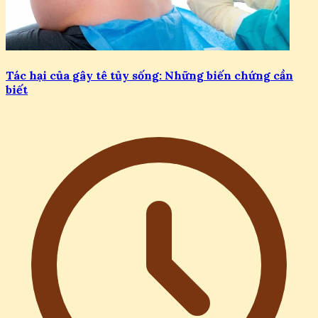
Tác hại của gây tê tủy sống: Những biến chứng cần
biết