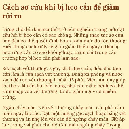
Cách sơ cứu khi bị heo cắn để giảm
rủi ro
Đừng chờ đến khi mọi thứ trở nên nghiêm trọng mới đặt
câu hỏi bị heo cắn có sao không. Những thao tác sơ cứu
ban đầu có thể quyết định hoàn toàn mức độ tổn thương.
Hiểu đúng cách xử lý sẽ giúp giảm thiểu nguy cơ khi bị
heo rừng cắn có sao không hoặc thậm chí trong các
trường hợp bị heo cắn phải làm sao.
Rửa sạch vết thương: Ngay khi bị heo cắn, điều đầu tiên
cần làm là rửa sạch vết thương. Dùng xà phòng và nước
sạch để rửa vết thương ít nhất 15 phút. Việc làm này giúp
loại bỏ vi khuẩn, bụi bẩn, cũng như các mầm bệnh có thể
xâm nhập vào vết thương, từ đó giảm nguy cơ nhiễm
trùng.
Ngăn chảy máu: Nếu vết thương chảy máu, cần phải cầm
máu ngay lập tức. Đặt một miếng gạc sạch hoặc băng vết
thương và ấn nhẹ lên vết cắn để ngừng chảy máu. Giữ áp
lực trong vài phút cho đến khi máu ngừng chảy. Trong