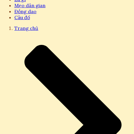
Mẹo dân gian
Đồng dao
Câu đố
Trang chủ