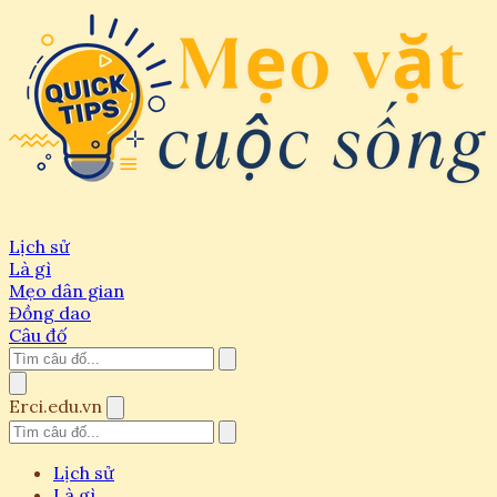
Lịch sử
Là gì
Mẹo dân gian
Đồng dao
Câu đố
Erci.edu.vn
Lịch sử
Là gì