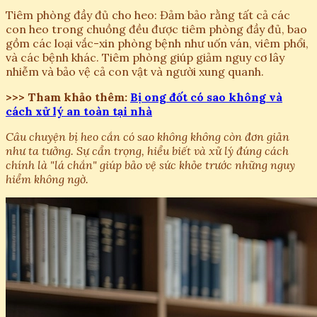
Tiêm phòng đầy đủ cho heo: Đảm bảo rằng tất cả các
con heo trong chuồng đều được tiêm phòng đầy đủ, bao
gồm các loại vắc-xin phòng bệnh như uốn ván, viêm phổi,
và các bệnh khác. Tiêm phòng giúp giảm nguy cơ lây
nhiễm và bảo vệ cả con vật và người xung quanh.
>>> Tham khảo thêm:
Bị ong đốt có sao không và
cách xử lý an toàn tại nhà
Câu chuyện bị heo cắn có sao không không còn đơn giản
như ta tưởng. Sự cẩn trọng, hiểu biết và xử lý đúng cách
chính là "lá chắn" giúp bảo vệ sức khỏe trước những nguy
hiểm không ngờ.