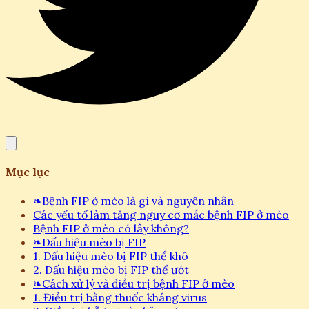
Mục lục
❧
Bệnh FIP ở mèo là gì và nguyên nhân
Các yếu tố làm tăng nguy cơ mắc bệnh FIP ở mèo
Bệnh FIP ở mèo có lây không?
❧
Dấu hiệu mèo bị FIP
1. Dấu hiệu mèo bị FIP thể khô
2. Dấu hiệu mèo bị FIP thể ướt
❧
Cách xử lý và điều trị bệnh FIP ở mèo
1. Điều trị bằng thuốc kháng virus