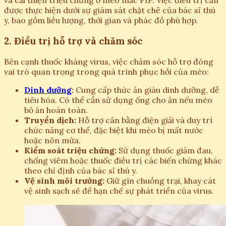
và cải thiện triệu chứng ở mèo mắc FIP. Việc điều trị cần
được thực hiện dưới sự giám sát chặt chẽ của bác sĩ thú
y, bao gồm liều lượng, thời gian và phác đồ phù hợp.
2. Điều trị hỗ trợ và chăm sóc
Bên cạnh thuốc kháng virus, việc chăm sóc hỗ trợ đóng
vai trò quan trọng trong quá trình phục hồi của mèo:
Dinh dưỡng
:
Cung cấp thức ăn giàu dinh dưỡng, dễ
tiêu hóa. Có thể cần sử dụng ống cho ăn nếu mèo
bỏ ăn hoàn toàn.
Truyền dịch:
Hỗ trợ cân bằng điện giải và duy trì
chức năng cơ thể, đặc biệt khi mèo bị mất nước
hoặc nôn mửa.
Kiểm soát triệu chứng:
Sử dụng thuốc giảm đau,
chống viêm hoặc thuốc điều trị các biến chứng khác
theo chỉ định của bác sĩ thú y.
Vệ sinh môi trường:
Giữ gìn chuồng trại, khay cát
vệ sinh sạch sẽ để hạn chế sự phát triển của virus.