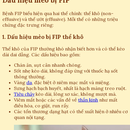
Dấu hiệu mèo bị FIP
Bệnh FIP biểu hiện qua hai thể chính: thể khô (non-
effusive) và thể ướt (effusive). Mỗi thể có những triệu
chứng đặc trưng riêng:
1. Dấu hiệu mèo bị FIP thể khô
Thể khô của FIP thường khó nhận biết hơn và có thể kéo
dài dai dẳng. Các dấu hiệu bao gồm:
Chán ăn, sụt cân nhanh chóng.
Sốt nhẹ kéo dài, không đáp ứng với thuốc hạ sốt
thông thường.
Vàng
da
, đặc biệt ở niêm mạc mắt và miệng.
Sưng hạch bạch huyết, nhất là hạch màng treo ruột.
Tiêu chảy
kéo dài, lông xơ xác, không mượt mà.
Viêm mắt hoặc các vấn đề về
thần kinh
như mất
điều hòa, co giật, run rẩy.
Các tổn thương dạng hạt có thể xuất hiện ở nhiều cơ
quan nội tạng.