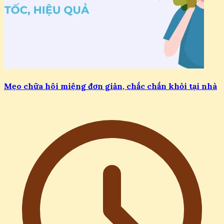
Mẹo chữa hôi miệng đơn giản, chắc chắn khỏi tại nhà