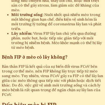
sống như chuyển nhà, thay đổi chủ, hoặc mới triệt
sản có thể gây stress, làm giảm sức đề kháng của
mèo.
Môi trường sống:
Nuôi nhốt quá nhiều mèo trong
một không gian hạn chế, điều kiện vệ sinh kém là
môi trường lý tưởng để coronavirus lây lan và phát
triển.
Lây nhiễm:
Virus FIP lây lan chủ yếu qua đường
phân, nước bọt, hoặc tiếp xúc gián tiếp với môi
trường bị nhiễm bệnh. Mèo khỏe mạnh có thể bị lây
từ mèo bệnh.
Bệnh FIP ở mèo có lây không?
Bản thân FIP là kết quả của sự biến đổi virus FCoV bên
trong cơ thể mèo, nên FIP không lây trực tiếp từ mèo
sang mèo. Tuy nhiên, virus FCoV gây ra FIP có thể lây lan
giữa các mèo thông qua tiếp xúc với phân hoặc dịch tiết
khác. Do đó, việc giữ vệ sinh môi trường sống và cách ly
mèo bệnh là rất quan trọng để ngăn chặn sự lây lan của
FCoV.