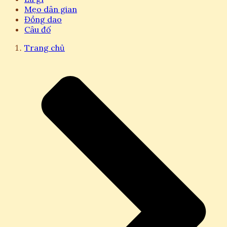
Mẹo dân gian
Đồng dao
Câu đố
Trang chủ