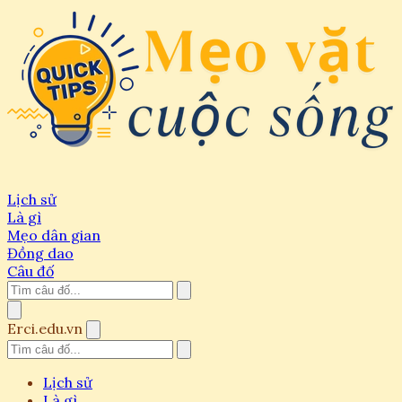
Lịch sử
Là gì
Mẹo dân gian
Đồng dao
Câu đố
Erci.edu.vn
Lịch sử
Là gì