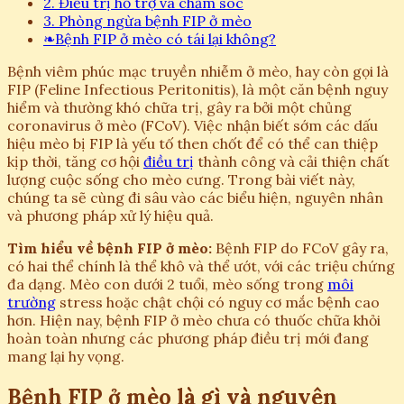
2. Điều trị hỗ trợ và chăm sóc
3. Phòng ngừa bệnh FIP ở mèo
❧
Bệnh FIP ở mèo có tái lại không?
Bệnh viêm phúc mạc truyền nhiễm ở mèo, hay còn gọi là
FIP (Feline Infectious Peritonitis), là một căn bệnh nguy
hiểm và thường khó chữa trị, gây ra bởi một chủng
coronavirus ở mèo (FCoV). Việc nhận biết sớm các dấu
hiệu mèo bị FIP là yếu tố then chốt để có thể can thiệp
kịp thời, tăng cơ hội
điều trị
thành công và cải thiện chất
lượng cuộc sống cho mèo cưng. Trong bài viết này,
chúng ta sẽ cùng đi sâu vào các biểu hiện, nguyên nhân
và phương pháp xử lý hiệu quả.
Tìm hiểu về bệnh FIP ở mèo:
Bệnh FIP do FCoV gây ra,
có hai thể chính là thể khô và thể ướt, với các triệu chứng
đa dạng. Mèo con dưới 2 tuổi, mèo sống trong
môi
trường
stress hoặc chật chội có nguy cơ mắc bệnh cao
hơn. Hiện nay, bệnh FIP ở mèo chưa có thuốc chữa khỏi
hoàn toàn nhưng các phương pháp điều trị mới đang
mang lại hy vọng.
Bệnh FIP ở mèo là gì và nguyên