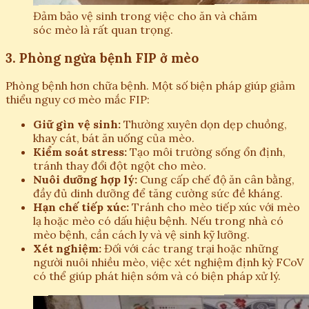
Đảm bảo vệ sinh trong việc cho ăn và chăm
sóc mèo là rất quan trọng.
3. Phòng ngừa bệnh FIP ở mèo
Phòng bệnh hơn chữa bệnh. Một số biện pháp giúp giảm
thiểu nguy cơ mèo mắc FIP:
Giữ gìn vệ sinh:
Thường xuyên dọn dẹp chuồng,
khay cát, bát ăn uống của mèo.
Kiểm soát stress:
Tạo môi trường sống ổn định,
tránh thay đổi đột ngột cho mèo.
Nuôi dưỡng hợp lý:
Cung cấp chế độ ăn cân bằng,
đầy đủ dinh dưỡng để tăng cường sức đề kháng.
Hạn chế tiếp xúc:
Tránh cho mèo tiếp xúc với mèo
lạ hoặc mèo có dấu hiệu bệnh. Nếu trong nhà có
mèo bệnh, cần cách ly và vệ sinh kỹ lưỡng.
Xét nghiệm:
Đối với các trang trại hoặc những
người nuôi nhiều mèo, việc xét nghiệm định kỳ FCoV
có thể giúp phát hiện sớm và có biện pháp xử lý.