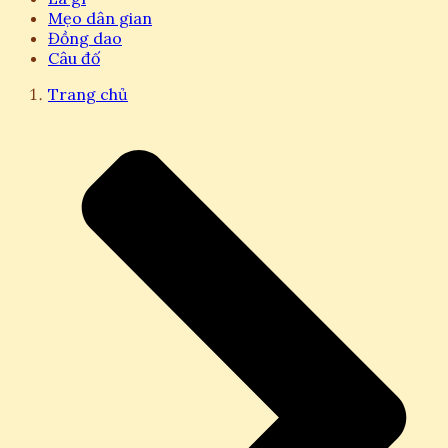
Mẹo dân gian
Đồng dao
Câu đố
Trang chủ