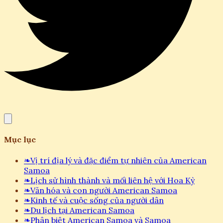
Mục lục
❧
Vị trí địa lý và đặc điểm tự nhiên của American
Samoa
❧
Lịch sử hình thành và mối liên hệ với Hoa Kỳ
❧
Văn hóa và con người American Samoa
❧
Kinh tế và cuộc sống của người dân
❧
Du lịch tại American Samoa
❧
Phân biệt American Samoa và Samoa