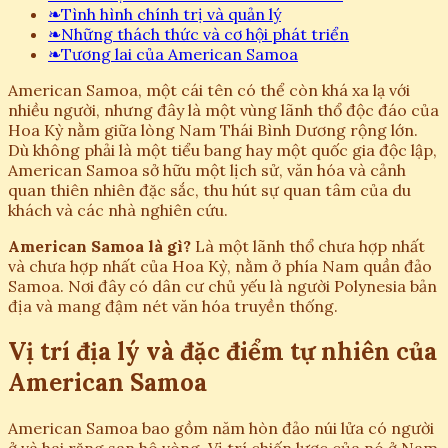
❧
Tình hình chính trị và quản lý
❧
Những thách thức và cơ hội phát triển
❧
Tương lai của American Samoa
American Samoa, một cái tên có thể còn khá xa lạ với
nhiều người, nhưng đây là một vùng lãnh thổ độc đáo của
Hoa Kỳ nằm giữa lòng Nam Thái Bình Dương rộng lớn.
Dù không phải là một tiểu bang hay một quốc gia độc lập,
American Samoa sở hữu một lịch sử, văn hóa và cảnh
quan thiên nhiên đặc sắc, thu hút sự quan tâm của du
khách và các nhà nghiên cứu.
American Samoa là gì?
Là một lãnh thổ chưa hợp nhất
và chưa hợp nhất của Hoa Kỳ, nằm ở phía Nam quần đảo
Samoa. Nơi đây có dân cư chủ yếu là người Polynesia bản
địa và mang đậm nét văn hóa truyền thống.
Vị trí địa lý và đặc điểm tự nhiên của
American Samoa
American Samoa bao gồm năm hòn đảo núi lửa có người
ở và hai rặng san hô vòng. Vị trí chiến lược của nó ở Nam