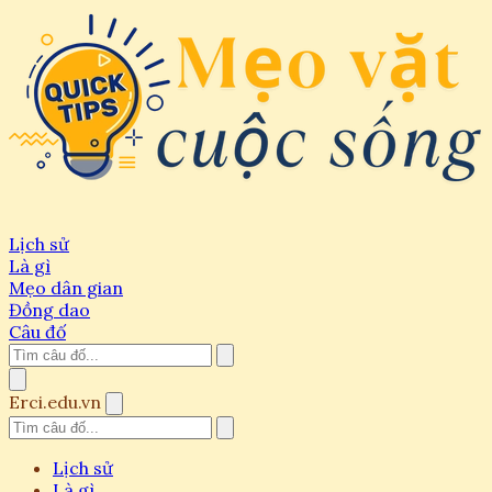
Lịch sử
Là gì
Mẹo dân gian
Đồng dao
Câu đố
Erci.edu.vn
Lịch sử
Là gì