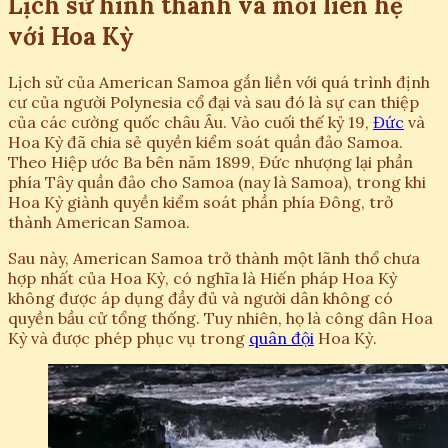
Lịch sử hình thành và mối liên hệ
với Hoa Kỳ
Lịch sử của American Samoa gắn liền với quá trình định
cư của người Polynesia cổ đại và sau đó là sự can thiệp
của các cường quốc châu Âu. Vào cuối thế kỷ 19,
Đức
và
Hoa Kỳ đã chia sẻ quyền kiểm soát quần đảo Samoa.
Theo Hiệp ước Ba bên năm 1899, Đức nhượng lại phần
phía Tây quần đảo cho Samoa (nay là Samoa), trong khi
Hoa Kỳ giành quyền kiểm soát phần phía Đông, trở
thành American Samoa.
Sau này, American Samoa trở thành một lãnh thổ chưa
hợp nhất của Hoa Kỳ, có nghĩa là Hiến pháp Hoa Kỳ
không được áp dụng đầy đủ và người dân không có
quyền bầu cử tổng thống. Tuy nhiên, họ là công dân Hoa
Kỳ và được phép phục vụ trong
quân đội
Hoa Kỳ.