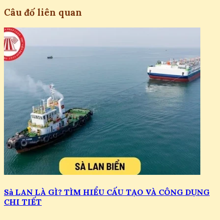
Câu đố liên quan
Sà LAN LÀ GÌ? TÌM HIỂU CẤU TẠO VÀ CÔNG DỤNG
CHI TIẾT