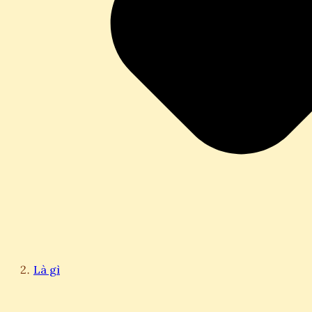
Là gì