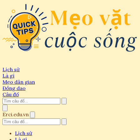
Lịch sử
Là gì
Mẹo dân gian
Đồng dao
Câu đố
Erci.edu.vn
Lịch sử
Là gì