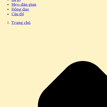
Mẹo dân gian
Đồng dao
Câu đố
Trang chủ