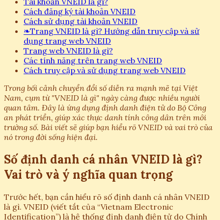
Tài khoản VNEID là gì?
Cách đăng ký tài khoản VNEID
Cách sử dụng tài khoản VNEID
❧
Trang VNEID là gì? Hướng dẫn truy cập và sử
dụng trang web VNEID
Trang web VNEID là gì?
Các tính năng trên trang web VNEID
Cách truy cập và sử dụng trang web VNEID
Trong bối cảnh chuyển đổi số diễn ra mạnh mẽ tại Việt
Nam, cụm từ "VNEID là gì" ngày càng được nhiều người
quan tâm. Đây là ứng dụng định danh điện tử do Bộ Công
an phát triển, giúp xác thực danh tính công dân trên môi
trường số. Bài viết sẽ giúp bạn hiểu rõ VNEID và vai trò của
nó trong đời sống hiện đại.
Số định danh cá nhân VNEID là gì?
Vai trò và ý nghĩa quan trọng
Trước hết, bạn cần hiểu rõ số định danh cá nhân VNEID
là gì. VNEID (viết tắt của “Vietnam Electronic
Identification”) là hệ thống định danh điện tử do Chính