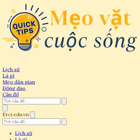
Lịch sử
Là gì
Mẹo dân gian
Đồng dao
Câu đố
Erci.edu.vn
Lịch sử
Là gì