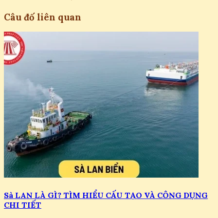
Câu đố liên quan
Sà LAN LÀ GÌ? TÌM HIỂU CẤU TẠO VÀ CÔNG DỤNG
CHI TIẾT