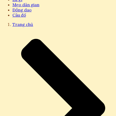
Mẹo dân gian
Đồng dao
Câu đố
Trang chủ