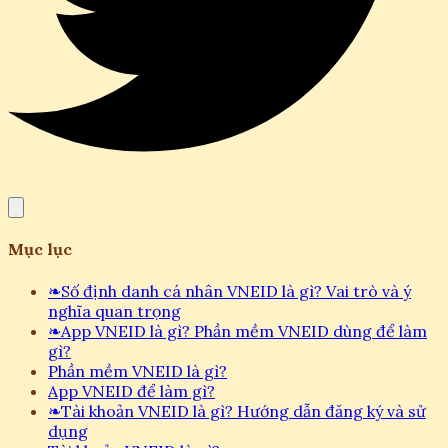
Mục lục
❧
Số định danh cá nhân VNEID là gì? Vai trò và ý
nghĩa quan trọng
❧
App VNEID là gì? Phần mềm VNEID dùng để làm
gì?
Phần mềm VNEID là gì?
App VNEID để làm gì?
❧
Tài khoản VNEID là gì? Hướng dẫn đăng ký và sử
dụng