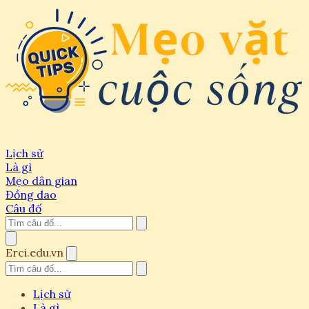
Lịch sử
Là gì
Mẹo dân gian
Đồng dao
Câu đố
Erci.edu.vn
Lịch sử
Là gì