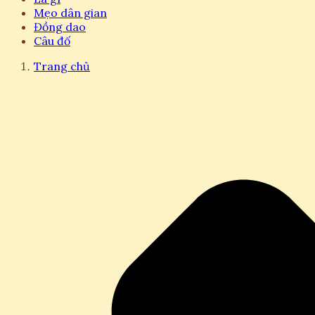
Mẹo dân gian
Đồng dao
Câu đố
Trang chủ