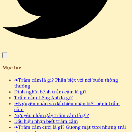
Mục lục
❧
Trầm cảm là gì? Phân biệt với nỗi buồn thông
thường
Định nghĩa bệnh trầm cảm là gì?
Trầm cảm tiếng Anh là gì?
❧
Nguyên nhân và dấu hiệu nhận biết bệnh trầm
cảm
Nguyên nhân gây trầm cảm là gì?
Dấu hiệu nhận biết trầm cảm
❧
Trầm cảm cười là gì? Gương mặt tươi nhưng trái