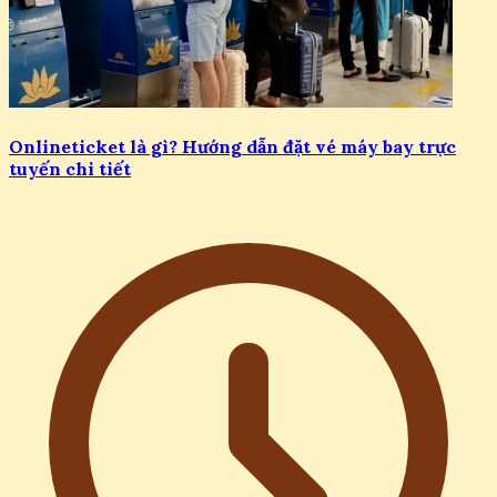
Onlineticket là gì? Hướng dẫn đặt vé máy bay trực
tuyến chi tiết