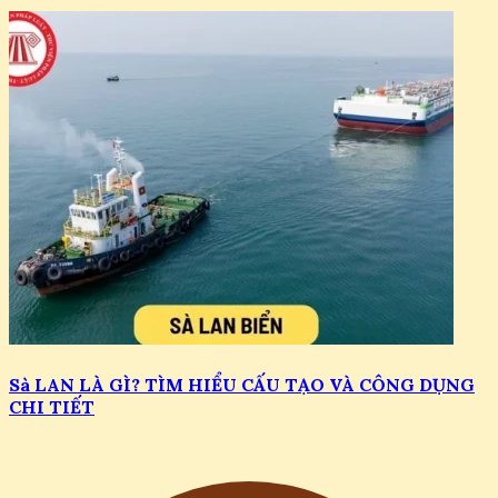
Sà LAN LÀ GÌ? TÌM HIỂU CẤU TẠO VÀ CÔNG DỤNG
CHI TIẾT