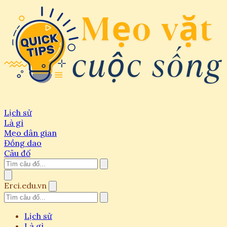
Lịch sử
Là gì
Mẹo dân gian
Đồng dao
Câu đố
Erci.edu.vn
Lịch sử
Là gì