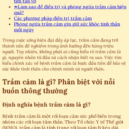
tim tan vỡ
❧
Làm sao để điều trị và phòng ngừa trầm cảm hiệu
quả?
Các phương pháp điều trị trầm cảm
Phòng ngừa trầm cảm gìn giữ sức khỏe tinh thần
mỗi ngày
Trong cuộc sống hiện đại đầy áp lực, trầm cảm đang trở
thành vấn đề nghiêm trọng ảnh hưởng đến hàng triệu
người. Tuy nhiên, không phải ai cũng hiểu rõ trầm cảm là
gì, nguyên nhân từ đâu và cách nhận biết ra sao. Việc tìm
hiểu chính xác về bệnh trầm cảm là bước đầu tiên để bảo vệ
sức khỏe tinh thần cho chính mình và người thân.
Trầm cảm là gì? Phân biệt với nỗi
buồn thông thường
Định nghĩa bệnh trầm cảm là gì?
Bệnh trầm cảm là một rối loạn cảm xúc phổ biến trong
nhóm các rối loạn tâm thần. Theo Tổ chức Y tế Thế giới
(WHO), trầm cảm là tình trạng rối loạn tâm lý kéo dài,