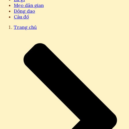
Mẹo dân gian
Đồng dao
Câu đố
Trang chủ