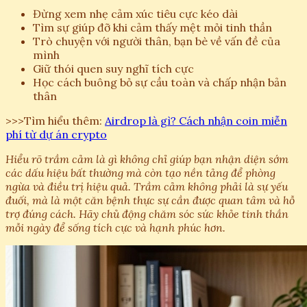
Đừng xem nhẹ cảm xúc tiêu cực kéo dài
Tìm sự giúp đỡ khi cảm thấy mệt mỏi tinh thần
Trò chuyện với người thân, bạn bè về vấn đề của
mình
Giữ thói quen suy nghĩ tích cực
Học cách buông bỏ sự cầu toàn và chấp nhận bản
thân
>>>Tìm hiểu thêm:
Airdrop là gì? Cách nhận coin miễn
phí từ dự án crypto
Hiểu rõ trầm cảm là gì không chỉ giúp bạn nhận diện sớm
các dấu hiệu bất thường mà còn tạo nền tảng để phòng
ngừa và điều trị hiệu quả. Trầm cảm không phải là sự yếu
đuối, mà là một căn bệnh thực sự cần được quan tâm và hỗ
trợ đúng cách. Hãy chủ động chăm sóc sức khỏe tinh thần
mỗi ngày để sống tích cực và hạnh phúc hơn.