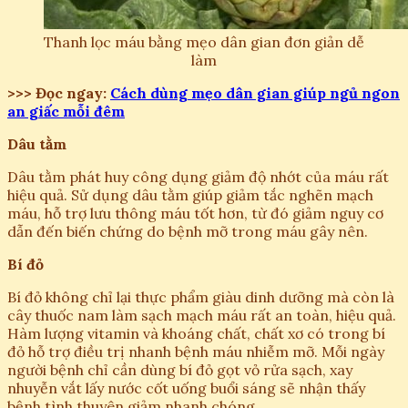
Thanh lọc máu bằng mẹo dân gian đơn giản dễ
làm
>>> Đọc ngay:
Cách dùng mẹo dân gian giúp ngủ ngon
an giấc mỗi đêm
Dâu tằm
Dâu tằm phát huy công dụng giảm độ nhớt của máu rất
hiệu quả. Sử dụng dâu tằm giúp giảm tắc nghẽn mạch
máu, hỗ trợ lưu thông máu tốt hơn, từ đó giảm nguy cơ
dẫn đến biến chứng do bệnh mỡ trong máu gây nên.
Bí đỏ
Bí đỏ không chỉ lại thực phẩm giàu dinh dưỡng mà còn là
cây thuốc nam làm sạch mạch máu rất an toàn, hiệu quả.
Hàm lượng vitamin và khoáng chất, chất xơ có trong bí
đỏ hỗ trợ điều trị nhanh bệnh máu nhiễm mỡ. Mỗi ngày
người bệnh chỉ cần dùng bí đỏ gọt vỏ rửa sạch, xay
nhuyễn vắt lấy nước cốt uống buổi sáng sẽ nhận thấy
bệnh tình thuyên giảm nhanh chóng.