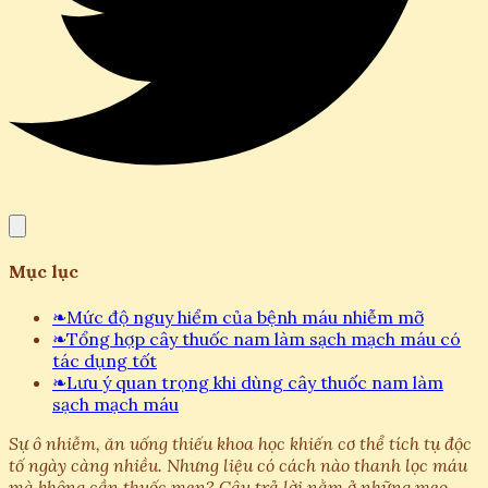
Mục lục
❧
Mức độ nguy hiểm của bệnh máu nhiễm mỡ
❧
Tổng hợp cây thuốc nam làm sạch mạch máu có
tác dụng tốt
❧
Lưu ý quan trọng khi dùng cây thuốc nam làm
sạch mạch máu
Sự ô nhiễm, ăn uống thiếu khoa học khiến cơ thể tích tụ độc
tố ngày càng nhiều. Nhưng liệu có cách nào thanh lọc máu
mà không cần thuốc men? Câu trả lời nằm ở những mẹo