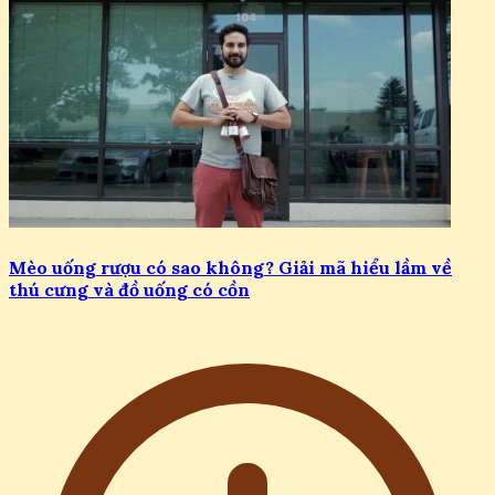
Mèo uống rượu có sao không? Giải mã hiểu lầm về
thú cưng và đồ uống có cồn