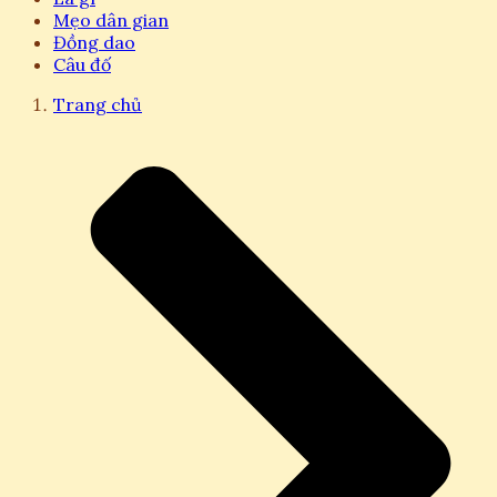
Mẹo dân gian
Đồng dao
Câu đố
Trang chủ