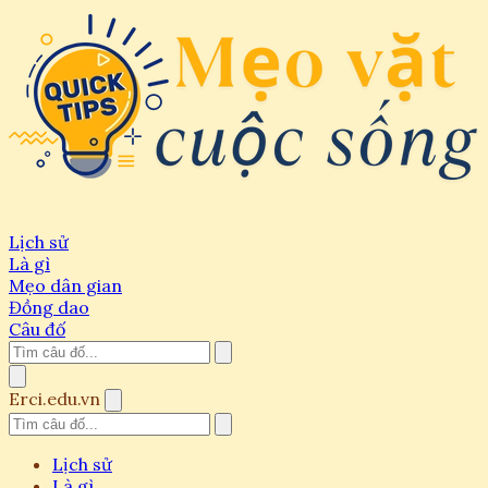
Lịch sử
Là gì
Mẹo dân gian
Đồng dao
Câu đố
Erci.edu.vn
Lịch sử
Là gì