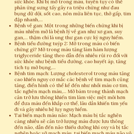
sức khỏe. Khi bị mỡ trong máu, tuyến tụy có thể
phản ứng sưng tấy gây ra triệu chứng như đau
bụng dữ dội, sốt cao, nôn mửa liên tục, thở gấp, tim
đập nhanh,...
Bệnh về gan: Một trong những biến chứng khi bị
máu nhiễm mỡ là bệnh lý về gan như xơ gan, suy
gan,... thậm chí là ung thư gan cực kỳ nguy hiểm.
Bệnh tiểu đường tuýp 2: Mỡ trong máu có biến
chứng gì? Mỡ trong máu tăng làm hàm lượng
triglyceride tăng theo dẫn đến nhiều rủi ro đối với
sức khỏe như bệnh tiểu đường, cao huyết áp, tăng
tích tụ mỡ bụng,...
Bệnh tim mạch: Lượng cholesterol trong máu tăng
cao khiến nguy cơ mắc các bệnh về tim mạch cũng
tăng, điển hình có thể kể đến như nhồi máu cơ tim,
tắc nghẽn mạch máu,... Mỡ bám trong thành mạch
cản trở lưu thông khiến tim làm việc mệt mỏi hơn
để đưa máu đến khắp cơ thể, lâu dần khiến tim yếu
đi và gây nhiều hệ lụy nguy hiểm.
Tai biến mạch máu não: Mạch máu bị tắc nghẽn
càng nhiều sẽ cản trở lượng máu được lưu thông
đến não, dẫn đến não thiếu dưỡng khí oxy và bị tắc
nghẽn hoặc vỡ mạch máu, tai biến mạch máu não vô