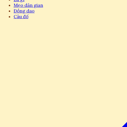
Mẹo dân gian
Đồng dao
Câu đố