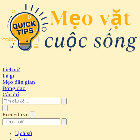
Lịch sử
Là gì
Mẹo dân gian
Đồng dao
Câu đố
Erci.edu.vn
Lịch sử
Là gì