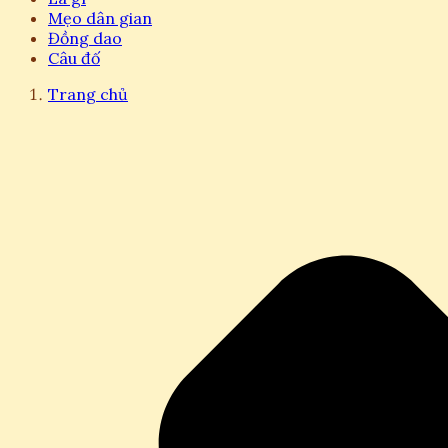
Mẹo dân gian
Đồng dao
Câu đố
Trang chủ