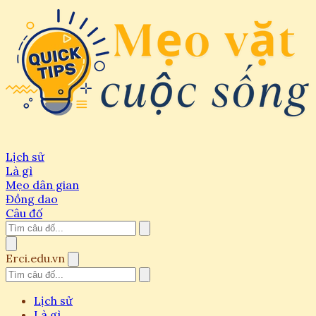
Lịch sử
Là gì
Mẹo dân gian
Đồng dao
Câu đố
Erci.edu.vn
Lịch sử
Là gì