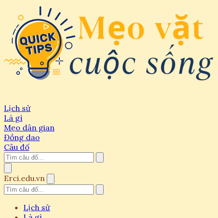
Lịch sử
Là gì
Mẹo dân gian
Đồng dao
Câu đố
Erci.edu.vn
Lịch sử
Là gì