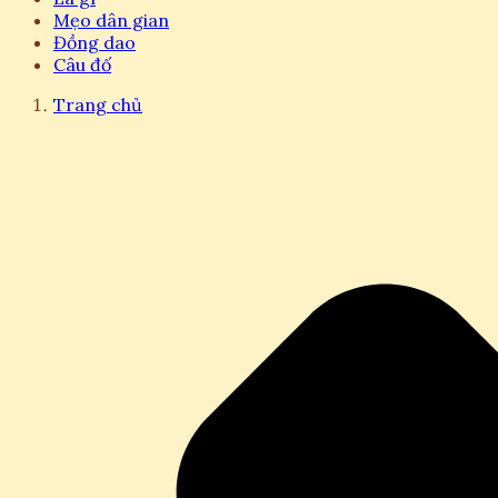
Mẹo dân gian
Đồng dao
Câu đố
Trang chủ