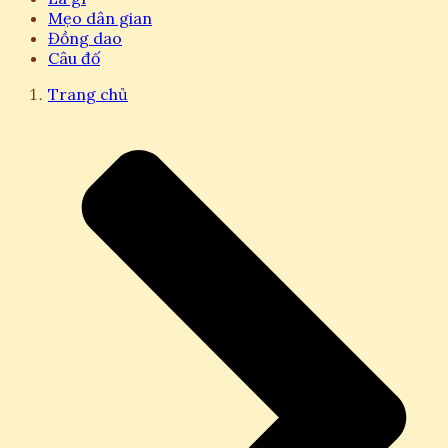
Mẹo dân gian
Đồng dao
Câu đố
Trang chủ