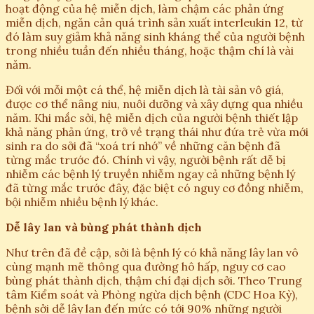
hoạt động của hệ miễn dịch, làm chậm các phản ứng
miễn dịch, ngăn cản quá trình sản xuất interleukin 12, từ
đó làm suy giảm khả năng sinh kháng thể của người bệnh
trong nhiều tuần đến nhiều tháng, hoặc thậm chí là vài
năm.
Đối với mỗi một cá thể, hệ miễn dịch là tài sản vô giá,
được cơ thể nâng niu, nuôi dưỡng và xây dựng qua nhiều
năm. Khi mắc sởi, hệ miễn dịch của người bệnh thiết lập
khả năng phản ứng, trở về trạng thái như đứa trẻ vừa mới
sinh ra do sởi đã “xoá trí nhớ” về những căn bệnh đã
từng mắc trước đó. Chính vì vậy, người bệnh rất dễ bị
nhiễm các bệnh lý truyền nhiễm ngay cả những bệnh lý
đã từng mắc trước đây, đặc biệt có nguy cơ đồng nhiễm,
bội nhiễm nhiều bệnh lý khác.
Dễ lây lan và bùng phát thành dịch
Như trên đã đề cập, sởi là bệnh lý có khả năng lây lan vô
cùng mạnh mẽ thông qua đường hô hấp, nguy cơ cao
bùng phát thành dịch, thậm chí đại dịch sởi. Theo Trung
tâm Kiểm soát và Phòng ngừa dịch bệnh (CDC Hoa Kỳ),
bệnh sởi dễ lây lan đến mức có tới 90% những người