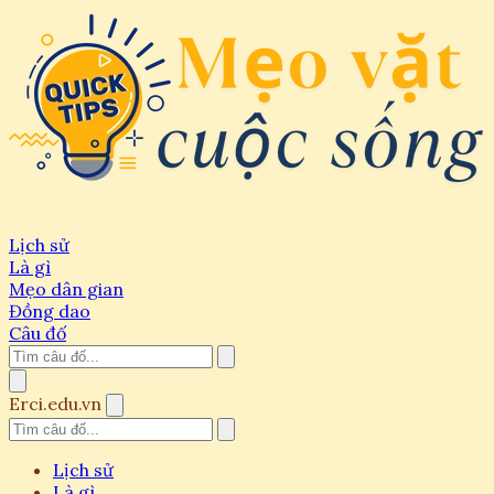
Lịch sử
Là gì
Mẹo dân gian
Đồng dao
Câu đố
Erci.edu.vn
Lịch sử
Là gì