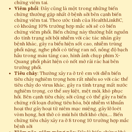
chứng viêm tai.
Viêm phổi
: Đây cũng là một trong những biến
chứng thường gặp nhất ở bệnh sởi bên cạnh biến
chứng viêm tai. Theo ước tính của HealthLinkBC,
có khoảng 10% trường hợp mắc sởi sẽ có biến
chứng viêm phổi. Biến chứng này thường bắt nguồn
do tình trạng sởi bội nhiễm với các tác nhân gây
bệnh khác, gây ra biểu hiện sốt cao, nhiễm trùng
phổi nặng, nghe phổi có tiếng ran nổ, nồng độ bạch
hầu trong máu tăng cao, hình ảnh chụp phim X-
Quang phổi phát hiện có nốt mờ rải rác hai bên
trường phổi.
Tiêu chảy
: Thường xảy ra ở trẻ em với diễn biến
tiêu chảy nghiêm trọng hơn rất nhiều so với các thể
tiêu chảy do virus khác, gây ra tình trạng mất nước
nghiêm trọng, cơ thể suy kiệt, mệt mỏi, khó phục
hồi. Bên cạnh tiêu chảy, sởi cũng có thể gây ra biến
chứng rối loạn đường tiêu hóa, bội nhiễm vi khuẩn
hoại thư gây hoại tử niêm mạc miệng, gây lở loét
vòm họng, hơi thở có mùi hôi thối khó chịu,... Biến
chứng tiêu chảy xảy ra ở 8 trong 10 trường hợp mắc
bệnh sởi