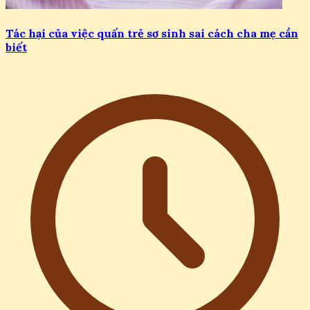
Tác hại của việc quấn trẻ sơ sinh sai cách cha mẹ cần
biết