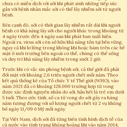
chưa có miễn dịch với sởi khi phát sinh những tiếp xúc
gần với bệnh nhân mắc sởi có thể lây nhiễm sởi từ người
bệnh.
Bên cạnh đó, sởi có thời gian lây nhiễm rất dài khi người
bệnh có khả năng lây sởi cho người khác trong khoảng từ
4 ngày trước đến 4 ngày sau khi phát ban xuất hiện.
Ngoài ra, virus sởi còn sở hữu khả năng tồn tại bền vững,
ngay cả khi lơ lửng trong không khí hoặc bám trên các bề
mặt ở môi trường bên ngoài cơ thể, chúng có thể sống
và duy trì khả năng lây nhiễm trong suốt 2 giờ.
Trước khi có vắc xin phòng bệnh sởi, cả thế giới đã phải
đối mặt với khoảng 2,6 triệu người chết mỗi năm. Theo
kết quả thống kê của Tổ chức Y tế Thế giới (WHO), vào
năm 2021 đã có khoảng 128.000 trường hợp tử vong
được xác định nguyên nhân do sởi, hầu hết là trẻ em dưới
5 tuổi. Theo ước tính, số ca tử vong do sởi gây ra hàng
năm tương đương với số lượng người chết từ 2 vụ khủng
bố ngày 11/09 ở Mỹ mỗi ngày.
Tại Việt Nam, dịch sởi đã từng biến tình hình dịch tễ của
cả nước vào tình trạng khủng hoảng khi vào năm 2014,