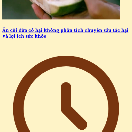
Ăn cùi dừa có hại không phân tích chuyên sâu tác hại
và lợi ích sức khỏe