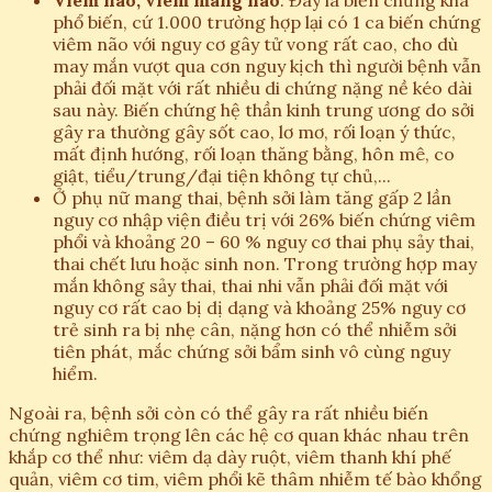
Viêm não, viêm màng não
: Đây là biến chứng khá
phổ biến, cứ 1.000 trường hợp lại có 1 ca biến chứng
viêm não với nguy cơ gây tử vong rất cao, cho dù
may mắn vượt qua cơn nguy kịch thì người bệnh vẫn
phải đối mặt với rất nhiều di chứng nặng nề kéo dài
sau này. Biến chứng hệ thần kinh trung ương do sởi
gây ra thường gây sốt cao, lơ mơ, rối loạn ý thức,
mất định hướng, rối loạn thăng bằng, hôn mê, co
giật, tiểu/trung/đại tiện không tự chủ,...
Ở phụ nữ mang thai, bệnh sởi làm tăng gấp 2 lần
nguy cơ nhập viện điều trị với 26% biến chứng viêm
phổi và khoảng 20 – 60 % nguy cơ thai phụ sảy thai,
thai chết lưu hoặc sinh non. Trong trường hợp may
mắn không sảy thai, thai nhi vẫn phải đối mặt với
nguy cơ rất cao bị dị dạng và khoảng 25% nguy cơ
trẻ sinh ra bị nhẹ cân, nặng hơn có thể nhiễm sởi
tiên phát, mắc chứng sởi bẩm sinh vô cùng nguy
hiểm.
Ngoài ra, bệnh sởi còn có thể gây ra rất nhiều biến
chứng nghiêm trọng lên các hệ cơ quan khác nhau trên
khắp cơ thể như: viêm dạ dày ruột, viêm thanh khí phế
quản, viêm cơ tim, viêm phổi kẽ thâm nhiễm tế bào khổng