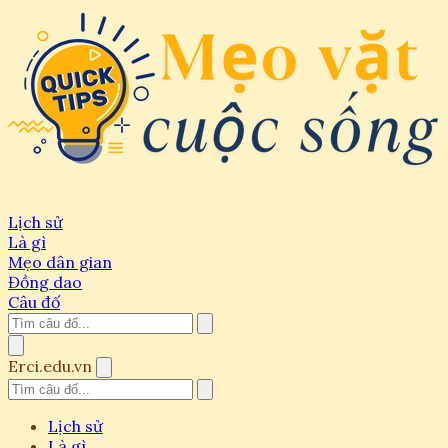
Lịch sử
Là gì
Mẹo dân gian
Đồng dao
Câu đố
Erci.edu.vn
Lịch sử
Là gì