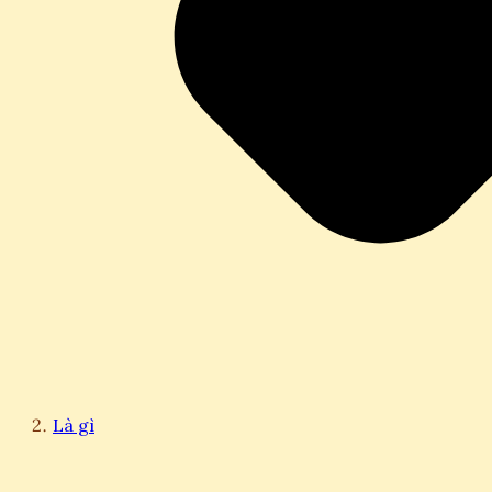
Là gì