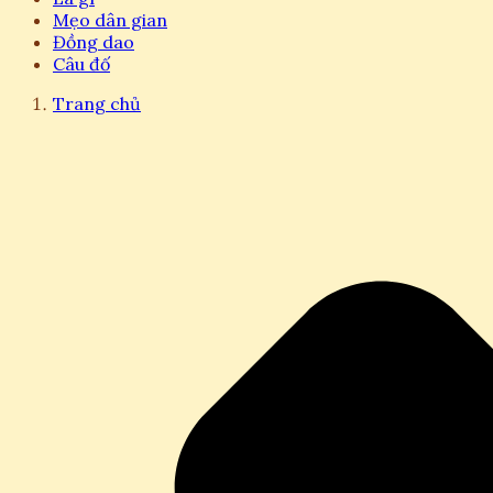
Mẹo dân gian
Đồng dao
Câu đố
Trang chủ