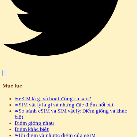
Mục lục
❧
eSIM là gì và hoạt động ra sao?
❧
SIM vật lý là gì và những đặc điểm nổi bật
❧
So sánh eSIM và SIM vật lý: Điểm giống và khác
biệt
Điểm giống nhau
Điểm khác biệt
❧
Ưu điểm và nhược điểm của eSIM