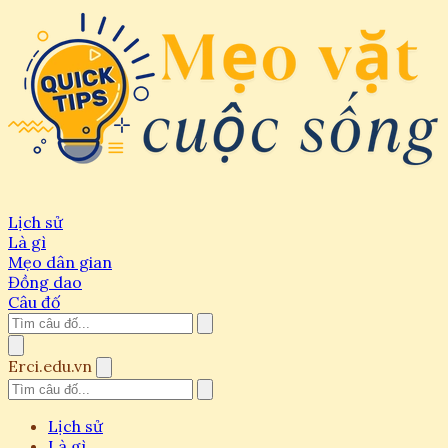
Lịch sử
Là gì
Mẹo dân gian
Đồng dao
Câu đố
Erci.edu.vn
Lịch sử
Là gì