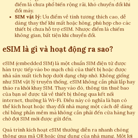
điểm là chưa phổ biến rộng rãi, khó chuyển đổi khi
đổi máy.
SIM vật lý:
Ưu điểm về tính tương thích cao, dễ
dàng thay thế khi mất hoặc hỏng, phù hợp cho các
thiết bị chưa hỗ trợ eSIM. Nhược điểm là chiếm
không gian, bất tiện khi chuyển đổi.
eSIM là gì và hoạt động ra sao?
eSIM (embedded SIM) là một chuẩn SIM điện tử được
hàn trực tiếp vào bo mạch chủ của thiết bị hoặc được
nhà sản xuất tích hợp dưới dạng chip nhớ. Không giống
như SIM vật lý truyền thống, eSIM không cần phải lắp hay
tháo ra khỏi khay SIM. Thay vào đó, thông tin thuê bao
của bạn sẽ được tải về thiết bị thông qua kết nối
internet, thường là Wi-Fi. Điều này có nghĩa là bạn có
thể kích hoạt hoặc thay đổi nhà mạng một cách dễ dàng
chỉ bằng phần mềm mà không cần phải đến cửa hàng hay
chờ đợi SIM mới được gửi đến.
Quá trình kích hoạt eSIM thường diễn ra nhanh chóng
thông qua mã QR hoặc ứng dụng của nhà mạng. Một lợi