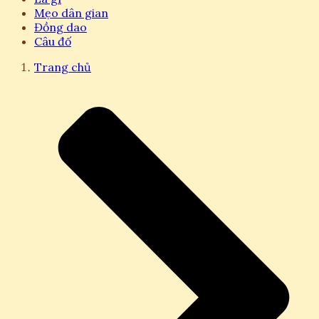
Mẹo dân gian
Đồng dao
Câu đố
Trang chủ