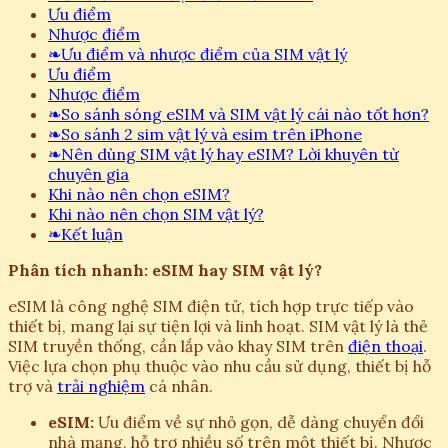
Ưu điểm
Nhược điểm
❧
Ưu điểm và nhược điểm của SIM vật lý
Ưu điểm
Nhược điểm
❧
So sánh sóng eSIM và SIM vật lý cái nào tốt hơn?
❧
So sánh 2 sim vật lý và esim trên iPhone
❧
Nên dùng SIM vật lý hay eSIM? Lời khuyên từ
chuyên gia
Khi nào nên chọn eSIM?
Khi nào nên chọn SIM vật lý?
❧
Kết luận
Phân tích nhanh: eSIM hay SIM vật lý?
eSIM là công nghệ SIM điện tử, tích hợp trực tiếp vào
thiết bị, mang lại sự tiện lợi và linh hoạt. SIM vật lý là thẻ
SIM truyền thống, cần lắp vào khay SIM trên
điện thoại
.
Việc lựa chọn phụ thuộc vào nhu cầu sử dụng, thiết bị hỗ
trợ và
trải nghiệm
cá nhân.
eSIM:
Ưu điểm về sự nhỏ gọn, dễ dàng chuyển đổi
nhà mạng, hỗ trợ nhiều số trên một thiết bị. Nhược