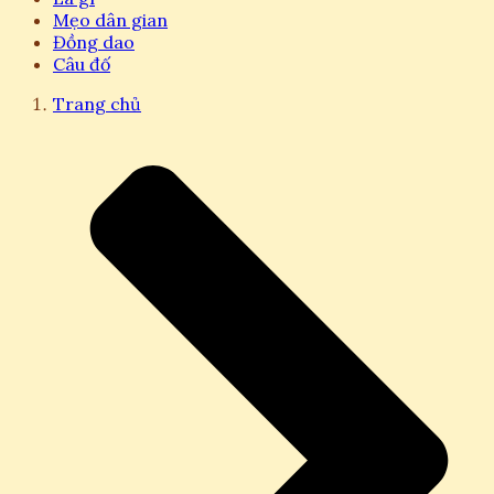
Mẹo dân gian
Đồng dao
Câu đố
Trang chủ