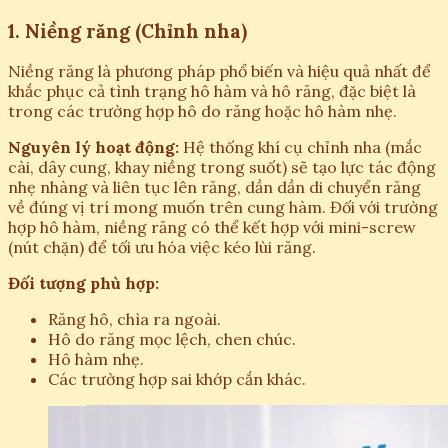
1. Niềng răng (Chỉnh nha)
Niềng răng là phương pháp phổ biến và hiệu quả nhất để
khắc phục cả tình trạng hô hàm và hô răng, đặc biệt là
trong các trường hợp hô do răng hoặc hô hàm nhẹ.
Nguyên lý hoạt động:
Hệ thống khí cụ chỉnh nha (mắc
cài, dây cung, khay niềng trong suốt) sẽ tạo lực tác động
nhẹ nhàng và liên tục lên răng, dần dần di chuyển răng
về đúng vị trí mong muốn trên cung hàm. Đối với trường
hợp hô hàm, niềng răng có thể kết hợp với mini-screw
(nút chặn) để tối ưu hóa việc kéo lùi răng.
Đối tượng phù hợp:
Răng hô, chìa ra ngoài.
Hô do răng mọc lệch, chen chúc.
Hô hàm nhẹ.
Các trường hợp sai khớp cắn khác.