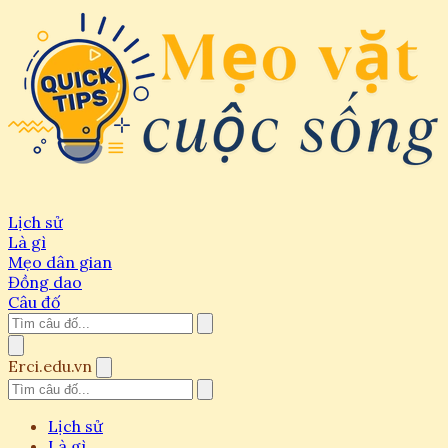
Lịch sử
Là gì
Mẹo dân gian
Đồng dao
Câu đố
Erci.edu.vn
Lịch sử
Là gì