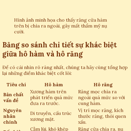
Hình ảnh minh họa cho thấy răng cửa hàm
trên bị chìa ra ngoài, gây mất thẩm mỹ nụ
cười.
Bảng so sánh chi tiết sự khác biệt
giữa hô hàm và hô răng
Để có cái nhìn rõ ràng nhất, chúng ta hãy cùng tổng hợp
lại những điểm khác biệt cốt lõi:
Tiêu chí
Hô hàm
Hô răng
Xương hàm trên
Răng mọc chìa ra
Bản chất
phát triển quá mức
ngoài quá mức so với
vấn đề
đưa ra trước.
cung hàm.
Nguyên
Vị trí mọc răng, kích
Di truyền, cấu trúc
nhân
thước răng, thói quen
xương mặt.
chính
xấu.
Cằm lùi, khó khép
Răng cửa chìa ra, nụ