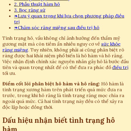
2. Phẫu thuật hàm hô
3. Bọc răng sứ
❧
Lưu ý quan trọng khi lựa chọn phương pháp điều
trị
❧
Chăm sóc răng miệng sau điều trị hô
Tình trạng hô, vẩu không chỉ ảnh hưởng đến thẩm mỹ
gương mặt mà còn tiềm ẩn nhiều nguy cơ về
sức khỏe
răng miệng
. Tuy nhiên, không phải ai cũng phân biệt rõ
ràng được hai khái niệm phổ biến là hô hàm và hô răng.
Việc nhận định chính xác nguyên nhân gây hô là bước đầu
tiên và quan trọng nhất để có thể đưa ra phác đồ
điều trị
tối ưu.
Điểm cốt lõi phân biệt hô hàm và hô răng:
Hô hàm là
tình trạng xương hàm trên phát triển quá mức đưa ra
trước, trong khi hô răng là tình trạng răng mọc chìa ra
ngoài quá mức. Cả hai tình trạng này đều có thể xảy ra
độc lập hoặc đồng thời.
Dấu hiệu nhận biết tình trạng hô
hàm