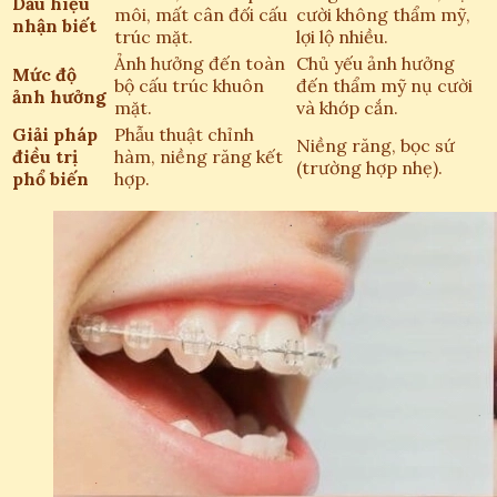
Dấu hiệu
môi, mất cân đối cấu
cười không thẩm mỹ,
nhận biết
trúc mặt.
lợi lộ nhiều.
Ảnh hưởng đến toàn
Chủ yếu ảnh hưởng
Mức độ
bộ cấu trúc khuôn
đến thẩm mỹ nụ cười
ảnh hưởng
mặt.
và khớp cắn.
Giải pháp
Phẫu thuật chỉnh
Niềng răng, bọc sứ
điều trị
hàm, niềng răng kết
(trường hợp nhẹ).
phổ biến
hợp.