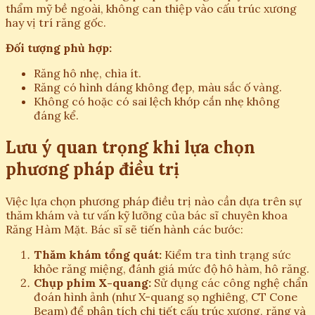
thẩm mỹ bề ngoài, không can thiệp vào cấu trúc xương
hay vị trí răng gốc.
Đối tượng phù hợp:
Răng hô nhẹ, chìa ít.
Răng có hình dáng không đẹp, màu sắc ố vàng.
Không có hoặc có sai lệch khớp cắn nhẹ không
đáng kể.
Lưu ý quan trọng khi lựa chọn
phương pháp điều trị
Việc lựa chọn phương pháp điều trị nào cần dựa trên sự
thăm khám và tư vấn kỹ lưỡng của bác sĩ chuyên khoa
Răng Hàm Mặt. Bác sĩ sẽ tiến hành các bước:
Thăm khám tổng quát:
Kiểm tra tình trạng sức
khỏe răng miệng, đánh giá mức độ hô hàm, hô răng.
Chụp phim X-quang:
Sử dụng các công nghệ chẩn
đoán hình ảnh (như X-quang sọ nghiêng, CT Cone
Beam) để phân tích chi tiết cấu trúc xương, răng và