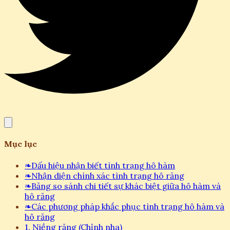
Mục lục
❧
Dấu hiệu nhận biết tình trạng hô hàm
❧
Nhận diện chính xác tình trạng hô răng
❧
Bảng so sánh chi tiết sự khác biệt giữa hô hàm và
hô răng
❧
Các phương pháp khắc phục tình trạng hô hàm và
hô răng
1. Niềng răng (Chỉnh nha)