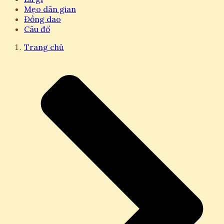
Mẹo dân gian
Đồng dao
Câu đố
Trang chủ