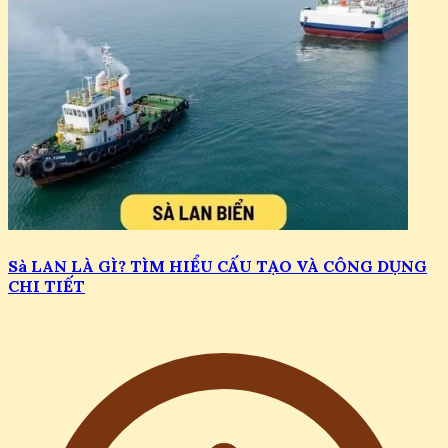
Sà LAN LÀ GÌ? TÌM HIỂU CẤU TẠO VÀ CÔNG DỤNG
CHI TIẾT