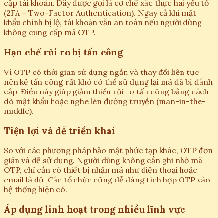
cập tài khoản. Đây được gọi là cơ chế xác thực hai yếu tố
(2FA – Two-Factor Authentication). Ngay cả khi mật
khẩu chính bị lộ, tài khoản vẫn an toàn nếu người dùng
không cung cấp mã OTP.
Hạn chế rủi ro bị tấn công
Vì OTP có thời gian sử dụng ngắn và thay đổi liên tục
nên kẻ tấn công rất khó có thể sử dụng lại mã đã bị đánh
cắp. Điều này giúp giảm thiểu rủi ro tấn công bằng cách
dò mật khẩu hoặc nghe lén đường truyền (man-in-the-
middle).
Tiện lợi và dễ triển khai
So với các phương pháp bảo mật phức tạp khác, OTP đơn
giản và dễ sử dụng. Người dùng không cần ghi nhớ mã
OTP, chỉ cần có thiết bị nhận mã như điện thoại hoặc
email là đủ. Các tổ chức cũng dễ dàng tích hợp OTP vào
hệ thống hiện có.
Áp dụng linh hoạt trong nhiều lĩnh vực