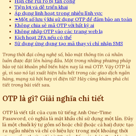
Hạn chế rủi ro bị tấn công
Tiện lợi và dễ triển khai
Áp dụng linh hoạt trong nhiều lĩnh vực
❧
Một số lưu ý khi sử dụng OTP để đảm bảo an toàn
Không chia sẻ mã OTP với bất kỳ ai
Không nhập OTP vào các trang web lạ
Kích hoạt 2FA nếu có thể
Sử dụng ứng dụng tạo mã thay vì chỉ nhận SMS
Trong thời đại công nghệ số, bảo mật thông tin cá nhân
luôn được đặt lên hàng đầu. Một trong những phương pháp
bảo vệ tài khoản phổ biến hiện nay là mã OTP. Vậy OTP là
gì, vì sao nó lại xuất hiện hầu hết trong các giao dịch ngân
hàng, mạng xã hội hay ví điện tử? Hãy cùng khám phá chi
tiết trong bài viết sau.
OTP là gì? Giải nghĩa chi tiết
OTP là viết tắt của cụm từ tiếng Anh One-Time
Password, có nghĩa là mật khẩu chỉ sử dụng một lần. Đây
là một chuỗi ký tự gồm số hoặc chữ (hoặc cả hai) được tạo
ra ngẫu nhiên và chỉ có hiệu lực trong một khoảng thời