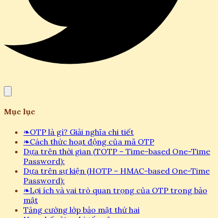
Mục lục
❧
OTP là gì? Giải nghĩa chi tiết
❧
Cách thức hoạt động của mã OTP
Dựa trên thời gian (TOTP – Time-based One-Time
Password):
Dựa trên sự kiện (HOTP – HMAC-based One-Time
Password):
❧
Lợi ích và vai trò quan trọng của OTP trong bảo
mật
Tăng cường lớp bảo mật thứ hai