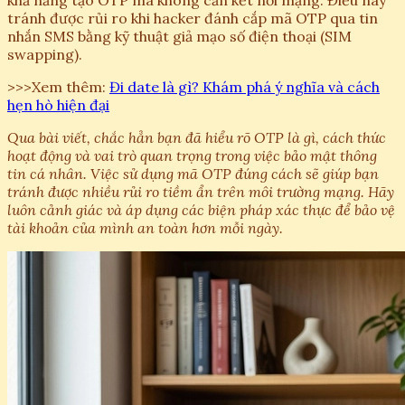
khả năng tạo OTP mà không cần kết nối mạng. Điều này
tránh được rủi ro khi hacker đánh cắp mã OTP qua tin
nhắn SMS bằng kỹ thuật giả mạo số điện thoại (SIM
swapping).
>>>Xem thêm:
Đi date là gì? Khám phá ý nghĩa và cách
hẹn hò hiện đại
Qua bài viết, chắc hẳn bạn đã hiểu rõ OTP là gì, cách thức
hoạt động và vai trò quan trọng trong việc bảo mật thông
tin cá nhân. Việc sử dụng mã OTP đúng cách sẽ giúp bạn
tránh được nhiều rủi ro tiềm ẩn trên môi trường mạng. Hãy
luôn cảnh giác và áp dụng các biện pháp xác thực để bảo vệ
tài khoản của mình an toàn hơn mỗi ngày.