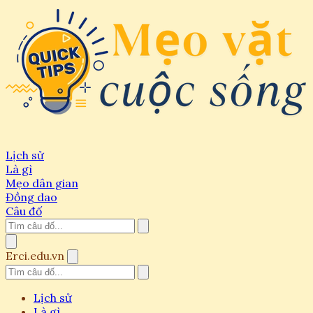
Lịch sử
Là gì
Mẹo dân gian
Đồng dao
Câu đố
Erci.edu.vn
Lịch sử
Là gì