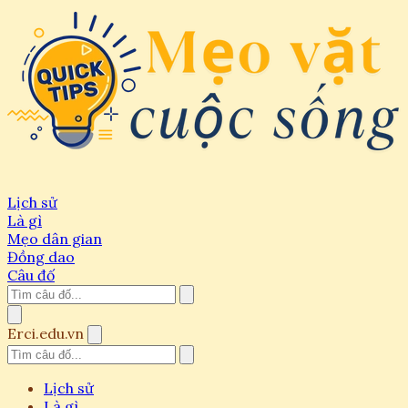
Lịch sử
Là gì
Mẹo dân gian
Đồng dao
Câu đố
Erci.edu.vn
Lịch sử
Là gì