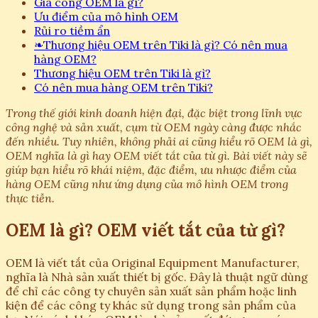
Gia công OEM là gì?
Ưu điểm của mô hình OEM
Rủi ro tiềm ẩn
❧
Thương hiệu OEM trên Tiki là gì? Có nên mua
hàng OEM?
Thương hiệu OEM trên Tiki là gì?
Có nên mua hàng OEM trên Tiki?
Trong thế giới kinh doanh hiện đại, đặc biệt trong lĩnh vực
công nghệ và sản xuất, cụm từ OEM ngày càng được nhắc
đến nhiều. Tuy nhiên, không phải ai cũng hiểu rõ OEM là gì,
OEM nghĩa là gì hay OEM viết tắt của từ gì. Bài viết này sẽ
giúp bạn hiểu rõ khái niệm, đặc điểm, ưu nhược điểm của
hàng OEM cũng như ứng dụng của mô hình OEM trong
thực tiễn.
OEM là gì? OEM viết tắt của từ gì?
OEM là viết tắt của Original Equipment Manufacturer,
nghĩa là Nhà sản xuất thiết bị gốc. Đây là thuật ngữ dùng
để chỉ các công ty chuyên sản xuất sản phẩm hoặc linh
kiện để các công ty khác sử dụng trong sản phẩm của