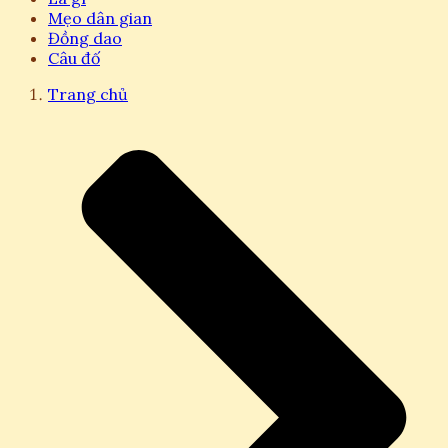
Mẹo dân gian
Đồng dao
Câu đố
Trang chủ