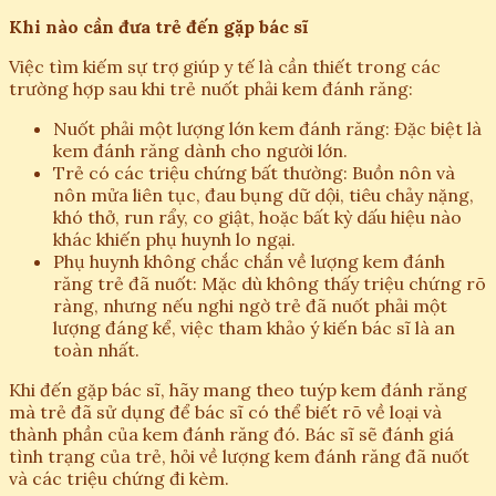
Khi nào cần đưa trẻ đến gặp bác sĩ
Việc tìm kiếm sự trợ giúp y tế là cần thiết trong các
trường hợp sau khi trẻ nuốt phải kem đánh răng:
Nuốt phải một lượng lớn kem đánh răng: Đặc biệt là
kem đánh răng dành cho người lớn.
Trẻ có các triệu chứng bất thường: Buồn nôn và
nôn mửa liên tục, đau bụng dữ dội, tiêu chảy nặng,
khó thở, run rẩy, co giật, hoặc bất kỳ dấu hiệu nào
khác khiến phụ huynh lo ngại.
Phụ huynh không chắc chắn về lượng kem đánh
răng trẻ đã nuốt: Mặc dù không thấy triệu chứng rõ
ràng, nhưng nếu nghi ngờ trẻ đã nuốt phải một
lượng đáng kể, việc tham khảo ý kiến bác sĩ là an
toàn nhất.
Khi đến gặp bác sĩ, hãy mang theo tuýp kem đánh răng
mà trẻ đã sử dụng để bác sĩ có thể biết rõ về loại và
thành phần của kem đánh răng đó. Bác sĩ sẽ đánh giá
tình trạng của trẻ, hỏi về lượng kem đánh răng đã nuốt
và các triệu chứng đi kèm.