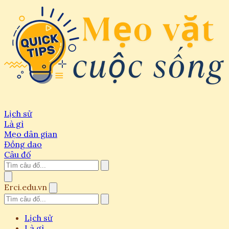
Lịch sử
Là gì
Mẹo dân gian
Đồng dao
Câu đố
Erci.edu.vn
Lịch sử
Là gì