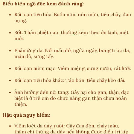
Biểu hiện ngộ độc kem đánh răng:
Rối loạn tiêu hóa: Buồn nôn, nôn mửa, tiêu chảy, đau
bụng.
Sốt: Thân nhiệt cao, thường kèm theo ớn lạnh, mệt
mỏi.
Phản ứng da: Nổi mẩn đỏ, ngứa ngáy, bong tróc da,
mẩn đỏ, sưng tấy.
Rối loạn niêm mạc: Viêm miệng, sưng nướu, rát lưỡi.
Rối loạn tiêu hóa khác: Táo bón, tiêu chảy kéo dài.
Ảnh hưởng đến nội tạng: Gây hại cho gan, thận, đặc
biệt là ở trẻ em do chức năng gan thận chưa hoàn
thiện.
Hậu quả nguy hiểm:
Viêm loét dạ dày, ruột: Gây đau đớn, chảy máu,
thậm chí thủng dạ dày nếu không được điều trị kịp