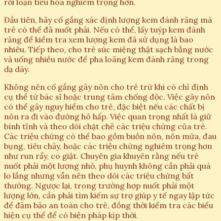
rối loạn tiêu hóa nghiêm trọng hơn.
Đầu tiên, hãy cố gắng xác định lượng kem đánh răng mà
trẻ có thể đã nuốt phải. Nếu có thể, lấy tuýp kem đánh
răng để kiểm tra xem lượng kem đã sử dụng là bao
nhiêu. Tiếp theo, cho trẻ súc miệng thật sạch bằng nước
và uống nhiều nước để pha loãng kem đánh răng trong
dạ dày.
Không nên cố gắng gây nôn cho trẻ trừ khi có chỉ định
cụ thể từ bác sĩ hoặc trung tâm chống độc. Việc gây nôn
có thể gây nguy hiểm cho trẻ, đặc biệt nếu các chất bị
nôn ra đi vào đường hô hấp. Việc quan trọng nhất là giữ
bình tĩnh và theo dõi chặt chẽ các triệu chứng của trẻ.
Các triệu chứng có thể bao gồm buồn nôn, nôn mửa, đau
bụng, tiêu chảy, hoặc các triệu chứng nghiêm trọng hơn
như run rẩy, co giật. Chuyên gia khuyên rằng nếu trẻ
nuốt phải một lượng nhỏ, phụ huynh không cần phải quá
lo lắng nhưng vẫn nên theo dõi các triệu chứng bất
thường. Ngược lại, trong trường hợp nuốt phải một
lượng lớn, cần phải tìm kiếm sự trợ giúp y tế ngay lập tức
để đảm bảo an toàn cho trẻ, đồng thời kiểm tra các biểu
hiện cụ thể để có biện pháp kịp thời.