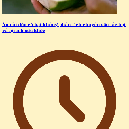
Ăn cùi dừa có hại không phân tích chuyên sâu tác hại
và lợi ích sức khỏe