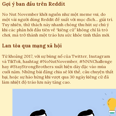
Gợi ý ban đầu trên Reddit
No Nut November khởi nguồn như một meme vui, do
một vài người dùng Reddit đề xuất với mục đích... giải trí.
Tuy nhiên, thử thách này nhanh chóng thu hút sự chú ý
khi các phản hồi đầu tiên về “kiêng cữ” không chỉ là trò
chơi, mà trở thành một trào lưu sức khỏe tinh thần mới.
Lan tỏa qua mạng xã hội
Từ khoảng 2017, với sự bùng nổ của Twitter, Instagram
và TikTok, hashtag #NoNutNovember, #NNNChallenge
hay #StayStrongBrothers xuất hiện dày đặc vào mùa
cuối năm. Những bài đăng chia sẻ lời thề, câu chuyện thất
bại, hoặc sự hào hứng khi vượt qua 30 ngày kiêng cữ đã
làm nhiệt độ trào lưu này tăng cao.