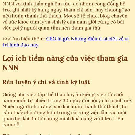
NNN với tinh thần nghiêm túc: có nhóm cộng đồng hỗ
trợ, ghi nhật ký hàng ngày, thậm chí săn “huy chương” ảo
nếu hoàn thành thử thách. Một số tổ chức, blog chuyên
về sức khỏe tâm lý và sinh lý của nam giới cũng có bài
viết gợi ý người quan tâm nên tham gia thử.
>>>Tìm hiểu thêm:
CEO là gì? Những điều ít ai biết về vị
trí lãnh đạo này
Lợi ích tiềm năng của việc tham gia
NNN
Rèn luyện ý chí và tính kỷ luật
Giống như việc tập thể thao hay ăn kiêng, việc từ chối
ham muốn tự nhiên trong 30 ngày đòi hỏi ý chí mạnh mẽ.
Nhiều người cho rằng, sau khi hoàn thành thử thách, họ
cảm thấy chủ động hơn trong cả công việc lẫn các mối
quan hệ, khi đã tự chứng minh khả năng vượt lên trên
cám dỗ.