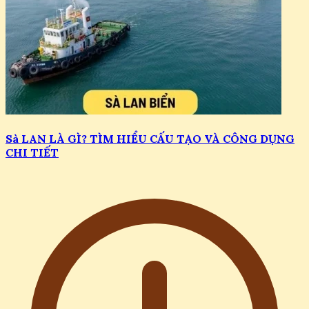
Sà LAN LÀ GÌ? TÌM HIỂU CẤU TẠO VÀ CÔNG DỤNG
CHI TIẾT