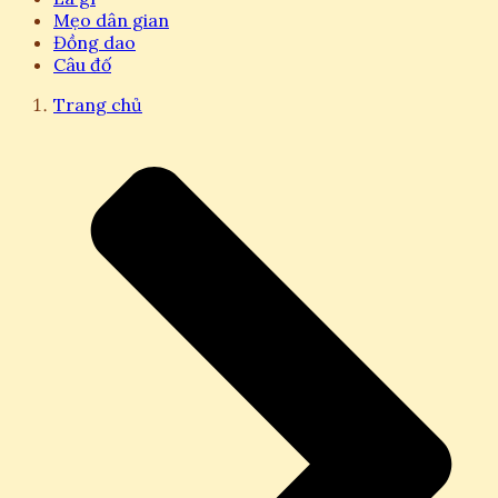
Mẹo dân gian
Đồng dao
Câu đố
Trang chủ