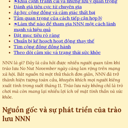
❧
Khía cạnh tranh cãi và những lưu ý quan trọng
Đánh giá tiêu cực từ chuyên gia
Áp lực cộng đồng và cảm giác thất bại
Tầm quan trọng của cách tiếp cận hợp lý
❧
Làm thế nào để tham gia NNN một cách lành
mạnh và hiệu quả
Đặt mục tiêu rõ ràng
Chuẩn bị kế hoạch hoạt động thay thế
Tìm cộng đồng đồng hành
Theo dõi cảm xúc và trạng thái sức khỏe
NNN là gì? Đây là câu hỏi được nhiều người quan tâm khi
trào lưu No Nut November ngày càng lan rộng trên mạng
xã hội. Bắt nguồn từ một thử thách đơn giản, NNN đã trở
thành hiện tượng toàn cầu, khuyến khích mọi người kiêng
xuất tinh trong suốt tháng 11. Trào lưu này không chỉ là trò
chơi mà còn mang lại nhiều lợi ích về mặt tinh thần và sức
khỏe.
Nguồn gốc và sự phát triển của trào
lưu NNN