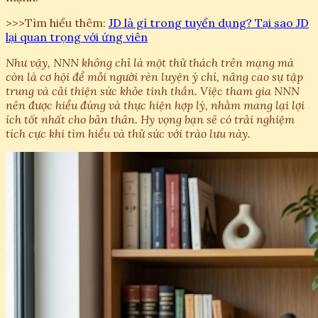
>>>Tìm hiểu thêm:
JD là gì trong tuyển dụng? Tại sao JD
lại quan trọng với ứng viên
Như vậy, NNN không chỉ là một thử thách trên mạng mà
còn là cơ hội để mỗi người rèn luyện ý chí, nâng cao sự tập
trung và cải thiện sức khỏe tinh thần. Việc tham gia NNN
nên được hiểu đúng và thực hiện hợp lý, nhằm mang lại lợi
ích tốt nhất cho bản thân. Hy vọng bạn sẽ có trải nghiệm
tích cực khi tìm hiểu và thử sức với trào lưu này.