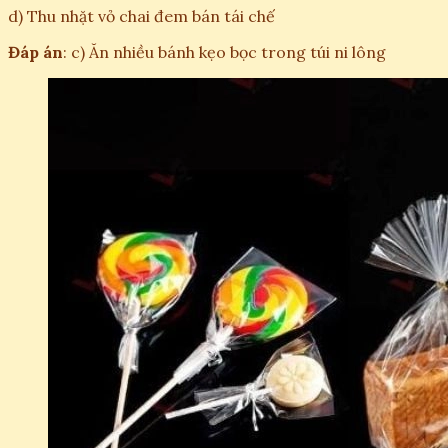
d) Thu nhặt vỏ chai đem bán tái chế
Đáp án
: c) Ăn nhiều bánh kẹo bọc trong túi ni lông