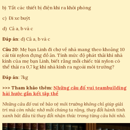
b) Tắt các thiết bị điện khi ra khỏi phòng
c) Đi xe buýt
d) Cả a, b và c
Đáp án
: d) Cả a, b và c
Câu 20
: Mẹ bạn Linh đi chợ về nhà mang theo khoảng 10
cái túi nylon đựng đồ ăn. Tính mức độ phát thải khí nhà
kính của mẹ bạn Linh, biết rằng mỗi chiếc túi nylon có
thể thải ra 0,7 kg khí nhà kính ra ngoài môi trường?
Đáp án
: 7kg
>>> Tham khảo thêm:
Những câu đố vui teambuilding
hài hước gắn kết tập thể
Những câu đố vui về bảo vệ môi trường không chỉ giúp giải
trí mà còn nhắc nhở mỗi chúng ta rằng, thay đổi hành tinh
xanh bắt đầu từ thay đổi nhận thức trong từng câu hỏi nhỏ.