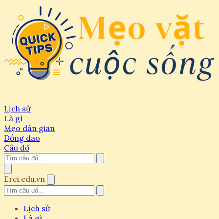
Lịch sử
Là gì
Mẹo dân gian
Đồng dao
Câu đố
Erci.edu.vn
Lịch sử
Là gì