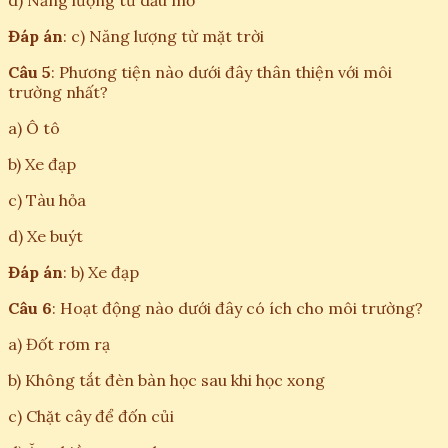
d) Năng lượng từ dầu mỏ
Đáp án
: c) Năng lượng từ mặt trời
Câu 5
: Phương tiện nào dưới đây thân thiện với môi
trường nhất?
a) Ô tô
b) Xe đạp
c) Tàu hỏa
d) Xe buýt
Đáp án
: b) Xe đạp
Câu 6
: Hoạt động nào dưới đây có ích cho môi trường?
a) Đốt rơm rạ
b) Không tắt đèn bàn học sau khi học xong
c) Chặt cây để đốn củi