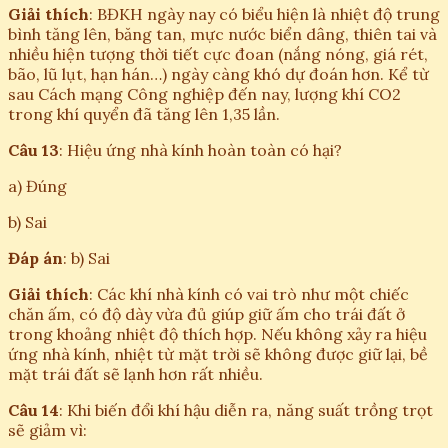
Giải thích
: BĐKH ngày nay có biểu hiện là nhiệt độ trung
bình tăng lên, băng tan, mực nước biển dâng, thiên tai và
nhiều hiện tượng thời tiết cực đoan (nắng nóng, giá rét,
bão, lũ lụt, hạn hán…) ngày càng khó dự đoán hơn. Kể từ
sau Cách mạng Công nghiệp đến nay, lượng khí CO2
trong khí quyển đã tăng lên 1,35 lần.
Câu 13
: Hiệu ứng nhà kính hoàn toàn có hại?
a) Đúng
b) Sai
Đáp án
: b) Sai
Giải thích
: Các khí nhà kính có vai trò như một chiếc
chăn ấm, có độ dày vừa đủ giúp giữ ấm cho trái đất ở
trong khoảng nhiệt độ thích hợp. Nếu không xảy ra hiệu
ứng nhà kính, nhiệt từ mặt trời sẽ không được giữ lại, bề
mặt trái đất sẽ lạnh hơn rất nhiều.
Câu 14
: Khi biến đổi khí hậu diễn ra, năng suất trồng trọt
sẽ giảm vì: