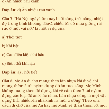
d) Ăn nhiều rau xanh
Đáp án
: d) Ăn nhiều rau xanh
Câu 7
: "Hà Nội ngày hôm nay buổi sáng trời nắng, nhiệt
độ trung bình khoảng 35oC, chiều tối có mưa giông rải
rác ở một vài nơi" là một ví dụ của:
a) Thời tiết
b) Khí hậu
c) Các điều kiện khí hậu
d) Biến đổi khí hậu
Đáp án
: a) Thời tiết
Câu 8
: Mẹ An đi chợ mang theo làn nhựa khi đi về chỉ
mang thêm 2 túi nylon đựng đồ ăn tươi sống. Mẹ Minh
không mang theo đồ đựng, khi về cầm theo 7 túi nylon
đựng các loại đồ ăn khác nhau. Làn nhựa cũng là một vật
dụng thải nhiều khí nhà kính ra môi trường. Theo em,
cách đi chợ của mẹ An hay mẹ Minh sẽ thân thiện với môi