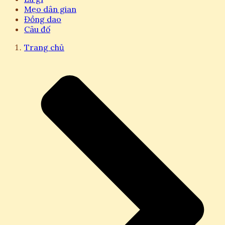
Mẹo dân gian
Đồng dao
Câu đố
Trang chủ