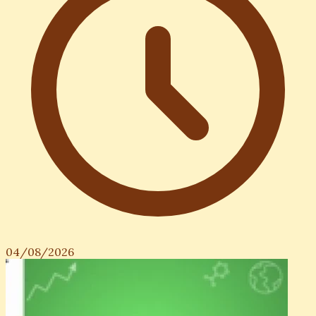
04/08/2026