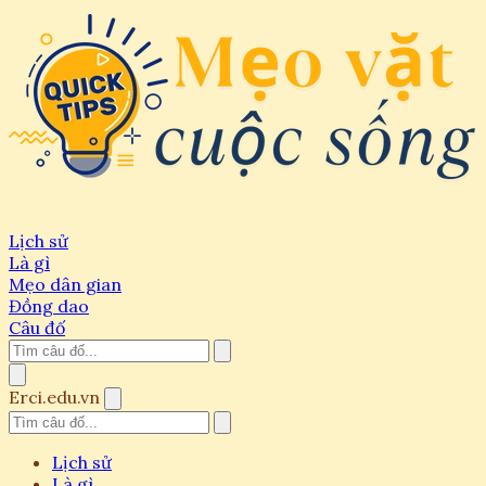
Lịch sử
Là gì
Mẹo dân gian
Đồng dao
Câu đố
Erci.edu.vn
Lịch sử
Là gì