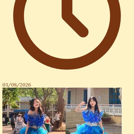
03/08/2026