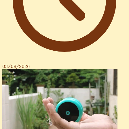
03/08/2026