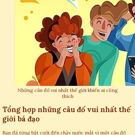
Những câu đố vui nhất thế giới khiến ai cũng
thích
Tổng hợp những câu đố vui nhất thế
giới bá đạo
Bạn đã từng bật cười đến chảy nước mắt vì một câu đố