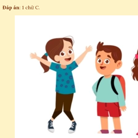
Đáp án
: 1 chữ C.