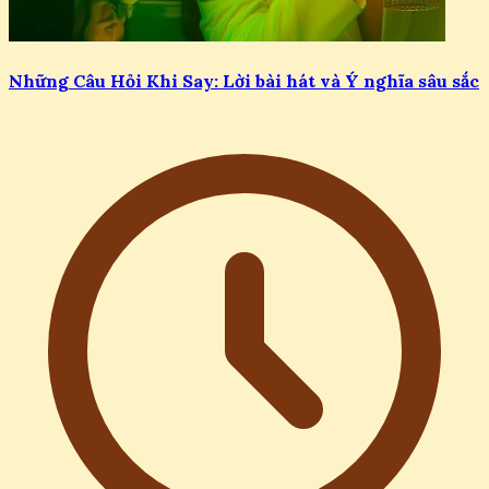
Những Câu Hỏi Khi Say: Lời bài hát và Ý nghĩa sâu sắc