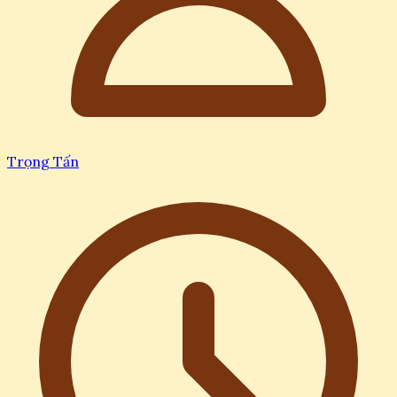
Trọng Tấn