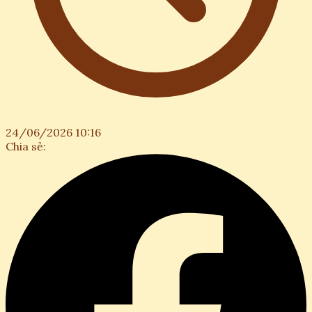
24/06/2026 10:16
Chia sẻ: