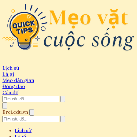
Lịch sử
Là gì
Mẹo dân gian
Đồng dao
Câu đố
Erci.edu.vn
Lịch sử
Là gì