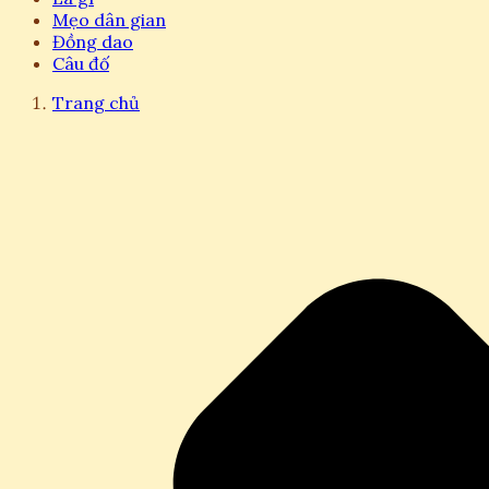
Mẹo dân gian
Đồng dao
Câu đố
Trang chủ