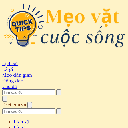
Lịch sử
Là gì
Mẹo dân gian
Đồng dao
Câu đố
Erci.edu.vn
Lịch sử
Là gì