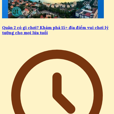
Quận 2 có gì chơi? Khám phá 15+ địa điểm vui chơi lý
tưởng cho mọi lứa tuổi