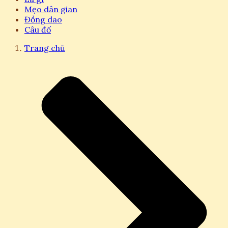
Mẹo dân gian
Đồng dao
Câu đố
Trang chủ