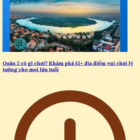
Quận 2 có gì chơi? Khám phá 15+ địa điểm vui chơi lý
tưởng cho mọi lứa tuổi