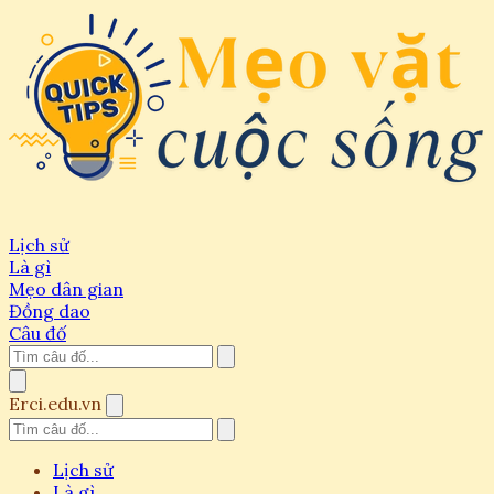
Lịch sử
Là gì
Mẹo dân gian
Đồng dao
Câu đố
Erci.edu.vn
Lịch sử
Là gì