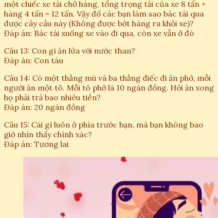
một chiếc xe tải chở hàng, tổng trọng tải của xe 8 tấn +
hàng 4 tấn = 12 tấn. Vậy đố các bạn làm sao bác tài qua
được cây cầu này (Không được bớt hàng ra khỏi xe)?
Đáp án: Bác tài xuống xe vào đi qua, còn xe vẫn ở đó
Câu 13: Con gì ăn lửa với nước than?
Đáp án: Con tàu
Câu 14: Có một thằng mù và ba thằng điếc đi ăn phở, mỗi
người ăn một tô. Mỗi tô phở là 10 ngàn đồng. Hỏi ăn xong
họ phải trả bao nhiêu tiền?
Đáp án: 20 ngàn đồng
Câu 15: Cái gì luôn ở phía trước bạn, mà bạn không bao
giờ nhìn thấy chính xác?
Đáp án: Tương lai