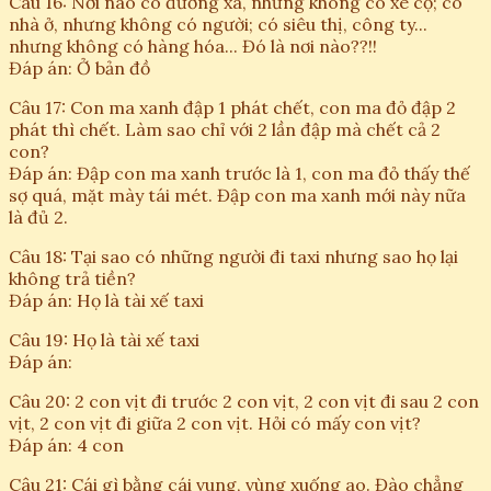
Câu 16: Nơi nào có đường xá, nhưng không có xe cộ; có
nhà ở, nhưng không có người; có siêu thị, công ty...
nhưng không có hàng hóa... Đó là nơi nào??!!
Đáp án: Ở bản đồ
Câu 17: Con ma xanh đập 1 phát chết, con ma đỏ đập 2
phát thì chết. Làm sao chỉ với 2 lần đập mà chết cả 2
con?
Đáp án: Đập con ma xanh trước là 1, con ma đỏ thấy thế
sợ quá, mặt mày tái mét. Đập con ma xanh mới này nữa
là đủ 2.
Câu 18: Tại sao có những người đi taxi nhưng sao họ lại
không trả tiền?
Đáp án: Họ là tài xế taxi
Câu 19: Họ là tài xế taxi
Đáp án:
Câu 20: 2 con vịt đi trước 2 con vịt, 2 con vịt đi sau 2 con
vịt, 2 con vịt đi giữa 2 con vịt. Hỏi có mấy con vịt?
Đáp án: 4 con
Câu 21: Cái gì bằng cái vung, vùng xuống ao. Đào chẳng