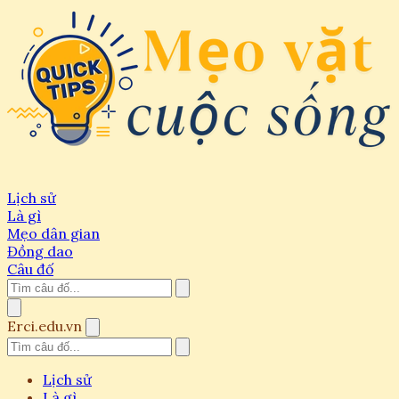
Lịch sử
Là gì
Mẹo dân gian
Đồng dao
Câu đố
Erci.edu.vn
Lịch sử
Là gì