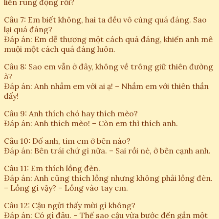
liền rung động rồi?
Câu 7: Em biết không, hai ta đều vô cùng quá đáng. Sao
lại quá đáng?
Đáp án: Em dễ thương một cách quá đáng, khiến anh mê
muội một cách quá đáng luôn.
Câu 8: Sao em vẫn ở đây, không về trông giữ thiên đường
à?
Đáp án: Anh nhầm em với ai ạ! – Nhầm em với thiên thần
đấy!
Câu 9: Anh thích chó hay thích mèo?
Đáp án: Anh thích mèo! – Còn em thì thích anh.
Câu 10: Đố anh, tim em ở bên nào?
Đáp án: Bên trái chứ gì nữa. – Sai rồi nè, ở bên cạnh anh.
Câu 11: Em thích lồng đèn.
Đáp án: Anh cũng thích lồng nhưng không phải lồng đèn.
– Lồng gì vậy? – Lồng vào tay em.
Câu 12: Cậu ngửi thấy mùi gì không?
Đáp án: Có gì đâu. – Thế sao cậu vừa bước đến gần một