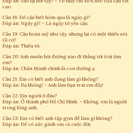
Đáp án: Sao lại hỏi vậy? – Tớ thấy chỉ số iCute của cậu rất
cao.
Câu 18: Đố cậu biết hôm qua là ngày gì?
Đáp án: Ngày gì? – Là ngày tớ yêu cậu.
Câu 19: Cậu hoàn mỹ như vậy, nhưng lại có một thiếu sót.
Gì cơ?
Đáp án: Thiếu tớ.
Câu 20: Anh muốn hỏi đường nào đi thẳng tới trái tim
em?
Đáp án: Chân thành chính là con đường ạ.
Câu 21: Em có biết anh đang làm gì không?
Đáp án: Dạ không! – Anh làm bạn trai em đấy!
Câu 22: Em người ở đâu?
Đáp án: Ở thành phố Hồ Chí Minh. – Không, em là người
trong lòng anh.
Câu 23: Em có biết anh tập gym để làm gì không?
Đáp án: Để có sức gánh em cả cuộc đời.