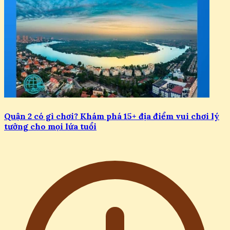
Quận 2 có gì chơi? Khám phá 15+ địa điểm vui chơi lý
tưởng cho mọi lứa tuổi