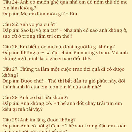
Câu 24: Anh có muốn ghé qua nhà em để nếm thử đồ mẹ
em làm không?
Đáp án: Mẹ em làm món gì? – Em.
Câu 25: Anh vô gia cư à?
Đáp án: Sao lại vô gia cư? – Nhà anh có sao anh không ở,
sao cứ ở trong tâm trí em thế!!
Câu 26: Em biết ước mơ của loài người là gì không?
Đáp án: Không ạ. – Là đặt chân lên những vì sao. Mà anh
không ngờ mình lại ở gần vì sao đến thế.
Câu 27: Chúng ta làm một cuộc trao đổi quà đi có được
không?
Đáp án: Được chứ! – Thế thì bắt đầu từ giờ phút này, đổi
thành anh là của em, còn em là của anh nhé!
Câu 28: Anh có bật lửa không?
Đáp án: Anh không có. – Thế anh đốt cháy trái tim em
kiểu gì mà tài vậy?
Câu 29: Anh im lặng được không?
Đáp án: Anh có nói gì đâu. – Thế sao trong đầu em toàn
là giọng nói của anh thế này?