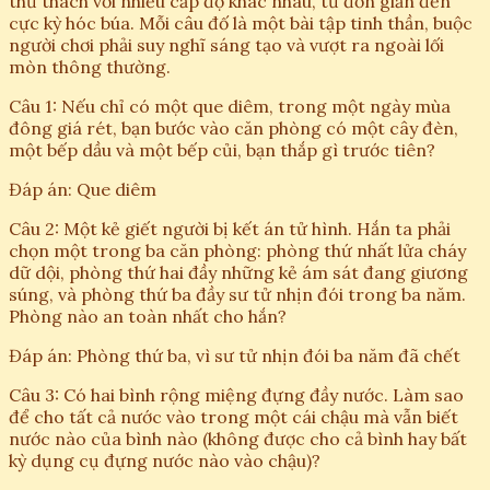
thử thách với nhiều cấp độ khác nhau, từ đơn giản đến
cực kỳ hóc búa. Mỗi câu đố là một bài tập tinh thần, buộc
người chơi phải suy nghĩ sáng tạo và vượt ra ngoài lối
mòn thông thường.
Câu 1: Nếu chỉ có một que diêm, trong một ngày mùa
đông giá rét, bạn bước vào căn phòng có một cây đèn,
một bếp dầu và một bếp củi, bạn thắp gì trước tiên?
Đáp án: Que diêm
Câu 2: Một kẻ giết người bị kết án tử hình. Hắn ta phải
chọn một trong ba căn phòng: phòng thứ nhất lửa cháy
dữ dội, phòng thứ hai đầy những kẻ ám sát đang giương
súng, và phòng thứ ba đầy sư tử nhịn đói trong ba năm.
Phòng nào an toàn nhất cho hắn?
Đáp án: Phòng thứ ba, vì sư tử nhịn đói ba năm đã chết
Câu 3: Có hai bình rộng miệng đựng đầy nước. Làm sao
để cho tất cả nước vào trong một cái chậu mà vẫn biết
nước nào của bình nào (không được cho cả bình hay bất
kỳ dụng cụ đựng nước nào vào chậu)?