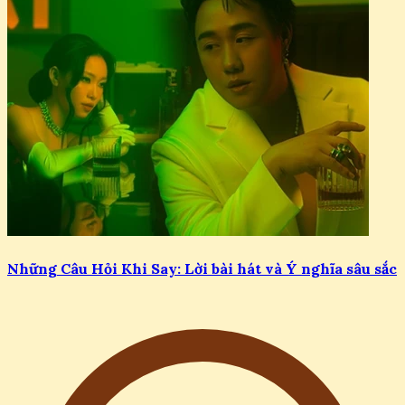
Những Câu Hỏi Khi Say: Lời bài hát và Ý nghĩa sâu sắc