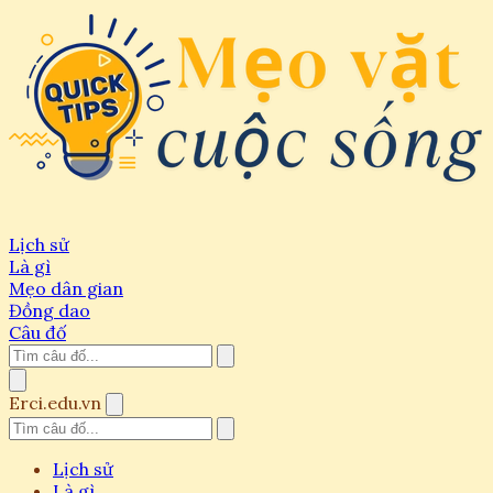
Lịch sử
Là gì
Mẹo dân gian
Đồng dao
Câu đố
Erci.edu.vn
Lịch sử
Là gì