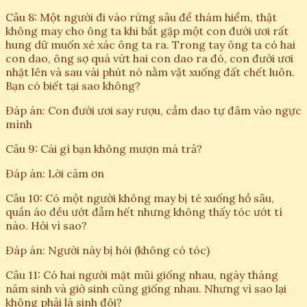
Câu 8: Một người đi vào rừng sâu để thám hiểm, thật
không may cho ông ta khi bắt gặp một con đười ươi rất
hung dữ muốn xé xác ông ta ra. Trong tay ông ta có hai
con dao, ông sợ quá vứt hai con dao ra đó, con đười ươi
nhặt lên và sau vài phút nó nằm vật xuống đất chết luôn.
Bạn có biết tại sao không?
Đáp án: Con đười ươi say rượu, cầm dao tự đâm vào ngực
mình
Câu 9: Cái gì bạn không mượn mà trả?
Đáp án: Lời cảm ơn
Câu 10: Có một người không may bị té xuống hồ sâu,
quần áo đều ướt đẫm hết nhưng không thấy tóc ướt tí
nào. Hỏi vì sao?
Đáp án: Người này bị hói (không có tóc)
Câu 11: Có hai người mặt mũi giống nhau, ngày tháng
năm sinh và giờ sinh cũng giống nhau. Nhưng vì sao lại
không phải là sinh đôi?