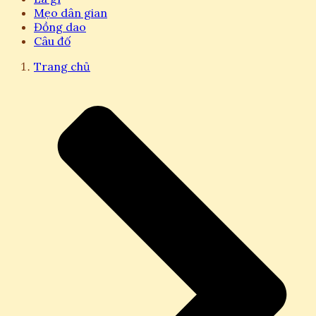
Mẹo dân gian
Đồng dao
Câu đố
Trang chủ