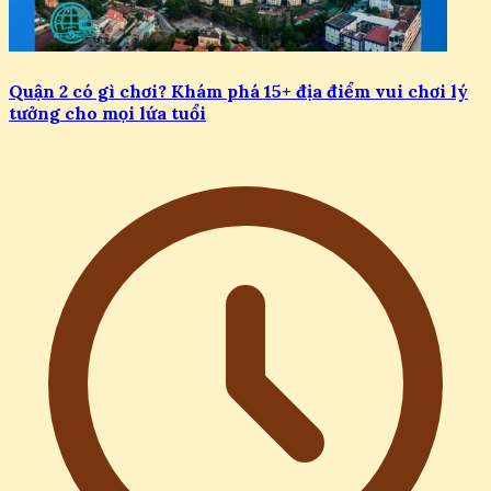
Quận 2 có gì chơi? Khám phá 15+ địa điểm vui chơi lý
tưởng cho mọi lứa tuổi