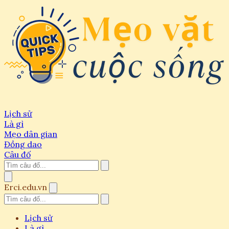
Lịch sử
Là gì
Mẹo dân gian
Đồng dao
Câu đố
Erci.edu.vn
Lịch sử
Là gì