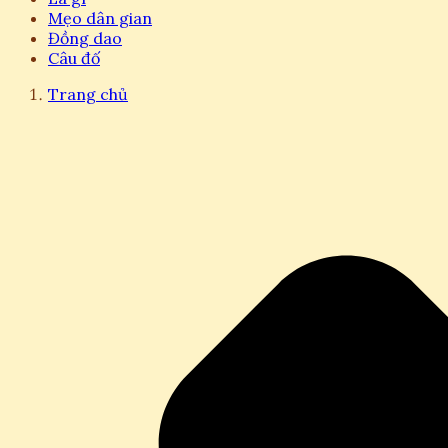
Mẹo dân gian
Đồng dao
Câu đố
Trang chủ