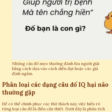
Những câu đố mẹo thường đánh lừa người giải
bằng cách dựa vào cách diễn đạt hoặc các giả
định ngầm.
Phân loại các dạng câu đố IQ hại não
thường gặp
Để có thể chinh phục các thử thách này, việc hiểu rõ
từng loại câu đố là điều cần thiết. Dưới đây là phân tích