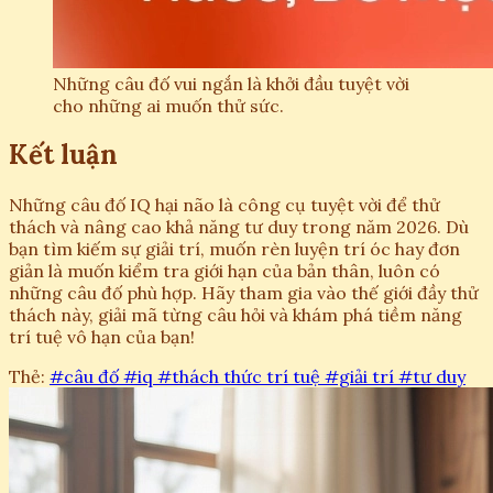
Những câu đố vui ngắn là khởi đầu tuyệt vời
cho những ai muốn thử sức.
Kết luận
Những câu đố IQ hại não là công cụ tuyệt vời để thử
thách và nâng cao khả năng tư duy trong năm 2026. Dù
bạn tìm kiếm sự giải trí, muốn rèn luyện trí óc hay đơn
giản là muốn kiểm tra giới hạn của bản thân, luôn có
những câu đố phù hợp. Hãy tham gia vào thế giới đầy thử
thách này, giải mã từng câu hỏi và khám phá tiềm năng
trí tuệ vô hạn của bạn!
Thẻ:
#câu đố
#iq
#thách thức trí tuệ
#giải trí
#tư duy