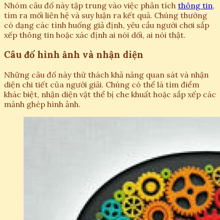
Nhóm câu đố này tập trung vào việc phân tích
thông tin
,
tìm ra mối liên hệ và suy luận ra kết quả. Chúng thường
có dạng các tình huống giả định, yêu cầu người chơi sắp
xếp thông tin hoặc xác định ai nói dối, ai nói thật.
Câu đố hình ảnh và nhận diện
Những câu đố này thử thách khả năng quan sát và nhận
diện chi tiết của người giải. Chúng có thể là tìm điểm
khác biệt, nhận diện vật thể bị che khuất hoặc sắp xếp các
mảnh ghép hình ảnh.