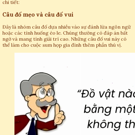
chi tiết:
Câu đố mẹo và câu đố vui
Đây là nhóm câu đố dựa nhiều vào sự đánh lừa ngôn ngữ
hoặc các tình huống éo le. Chúng thường có đáp án bất
ngờ và mang tính giải trí cao. Những câu đố vui này có
thể làm cho cuộc sum họp gia đình thêm phần thú vị.