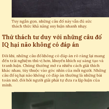
Tuy ngắn gọn, những câu đố này vẫn đủ sức
thách thức khả năng suy luận nhanh nhạy.
Thử thách tư duy với những câu đố
IQ hại não không có đáp án
Đôi khi, những câu đố không có đáp án rõ ràng lại mang
đến trải nghiệm thú vị hơn, khuyến khích sự sáng tạo và
tranh luận. Chúng thường mở ra nhiều cách giải thích
khác nhau, tùy thuộc vào góc nhìn của mỗi người. Những
câu đố iq hại não không có đáp án thường là những bài
toán mở, đòi hỏi người giải phải tự đưa ra lập luận của
mình.