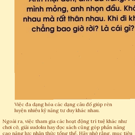
Việc đa dạng hóa các dạng câu đố giúp rèn
luyện nhiều kỹ năng tư duy khác nhau.
Ngoài ra, việc tham gia các hoạt động trí tuệ khác như
chơi cờ, giải sudoku hay đọc sách cũng góp phần nâng
cao năng lực nhận thức tổng thể. Hãy nhớ rằng, mục tiêu