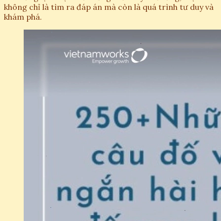
không chỉ là tìm ra đáp án mà còn là quá trình tư duy và
khám phá.