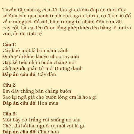
Tuyển tập những câu đố dân gian kèm đáp án dưới đây
sẽ đưa bạn qua hành trình của ngôn từ rực rỡ. Từ câu đố
về con người, đồ vật, hiện tượng tự nhiên đến con vật,
cây cối, tất cả đều được lồng ghép khéo léo bằng lối nói ví
von, ẩn dụ tinh tế.
Câu 1:
Cây khô một lá bốn năm cành
Đường đi khúc khuỷu nhọc tay anh
Gặp kẻ tiểu nhân buồn chẳng nói
Chờ người quân tử mới Dương danh
Đáp án câu đố:
Cây đàn
Câu 2:
Em đây chẳng bán chẳng buôn
Sao lại ngã giá cho buồn lòng em là hoa gì
Đáp án câu đố:
Hoa mua
Câu 3:
Một bầy cò trắng rớt xuống ao sâu
Chết đã hồi lâu người ta mới vớt là gì
Đáp án câu đố:
Cháo hoa