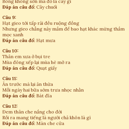
Bông không sơn mà đỏ là cây gì
Đáp án câu đố:
Cây chuối
Câu 9:
Hạt gieo tới tấp rải đều ruộng đồng
Nhưng gieo chẳng nảy mầm để bao hạt khác mừng thầm
mọc xanh
Đáp án câu đố:
Hạt mưa
Câu 10:
Thân em xưa ở bụi tre
Mùa đông xếp lại mùa hè mở ra
Đáp án câu đố:
Quạt giấy
Câu 11:
Ăn trước mà lại ăn thừa
Mỗi ngày hai bữa sớm trưa nhọc nhằn
Đáp án câu đố:
Bát đĩa
Câu 12:
Đem thân che nắng cho đời
Rồi ra mang tiếng là người chả khôn là gì
Đáp án câu đố:
Màn che cửa