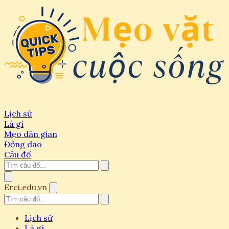
Lịch sử
Là gì
Mẹo dân gian
Đồng dao
Câu đố
Erci.edu.vn
Lịch sử
Là gì