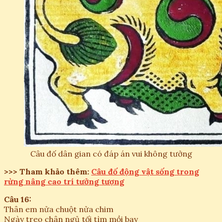
Câu đố dân gian có đáp án vui không tưởng
>>> Tham khảo thêm:
Câu đố động vật sống trong
rừng nâng cao trí tưởng tượng
Câu 16:
Thân em nửa chuột nửa chim
Ngày treo chân ngủ tối tìm mồi bay