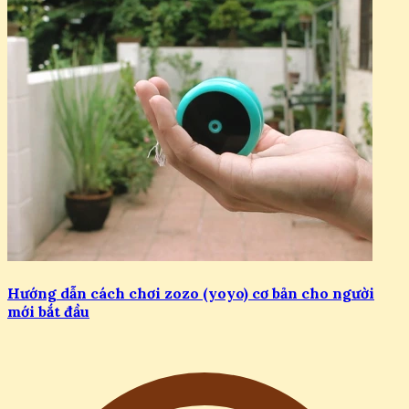
Hướng dẫn cách chơi zozo (yoyo) cơ bản cho người
mới bắt đầu