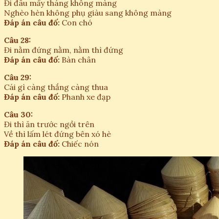
Đi đâu mấy tháng không màng
Nghèo hèn không phụ giàu sang không màng
Đáp án câu đố:
Con chó
Câu 28:
Đi nằm đứng nằm, nằm thì đứng
Đáp án câu đố:
Bàn chân
Câu 29:
Cái gì càng thắng càng thua
Đáp án câu đố:
Phanh xe đạp
Câu 30:
Đi thì ăn trước ngồi trên
Về thì lấm lét đứng bên xó hè
Đáp án câu đố:
Chiếc nón