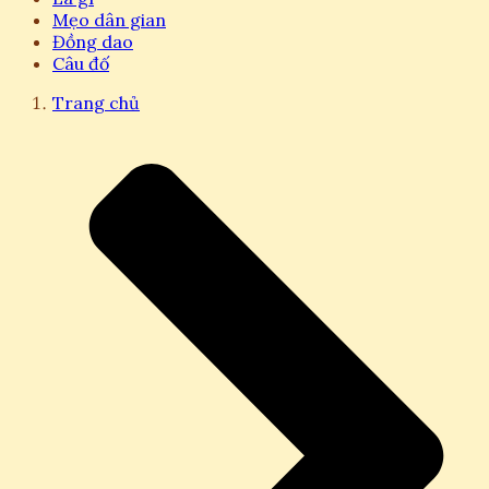
Mẹo dân gian
Đồng dao
Câu đố
Trang chủ