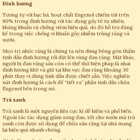
Đinh hương
Tương tự với bạc hà, hoạt chất Eugenol chiếm tới trên
80% trong đinh hương với tác dụng gây tê tự nhiên,
kháng khuẩn và chống viêm hiệu quả, do đó hỗ trợ đáng
kể trong việc chống vi khuẩn gây nhiễm trùng răng và
nướu.
Mẹo trị nhức răng là chúng ta nên dùng bông gòn thấm
tinh dầu đinh hương rồi đặt lên vùng đau răng. Mặt khác,
người bị đau răng sâu còn có thể thử biện pháp là nhai
đinh hương khô và giữ tại khu vực đau răng khoảng 30
phút thay vì dùng tinh dầu được chiết sẵn. Việc nghiền
nát đinh hương là cách để “tiết ra” phần tinh dầu chứa
Eugenol bên trong nó.
Trà xanh
Trà xanh là một nguyên liệu cực kì dễ kiếm và phổ biến.
Ngoài tác tác dụng giảm sưng đau, tốt cho nướu mà trà
xanh còn được sử dụng để chữa sâu răng tại nhà mang
lại hiệu quả nhanh chóng.