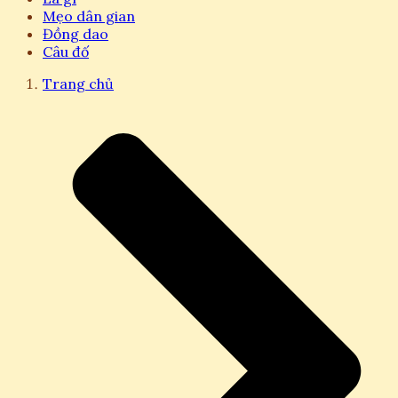
Mẹo dân gian
Đồng dao
Câu đố
Trang chủ