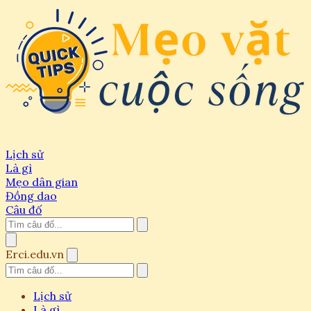
Lịch sử
Là gì
Mẹo dân gian
Đồng dao
Câu đố
Erci.edu.vn
Lịch sử
Là gì