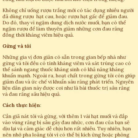
Không chỉ uống rượu trắng mới có tác dụng nhiều người
đã dùng rượu hạt cau, hoặc rượu hạt gấc để giảm đau.
Do đó, thay vì ngậm dung dịch nước muối, bạn có thể
ngậm rượu để làm thuyên giảm những cơn đau răng
đồng thời kháng viêm hiệu quả.
Gừng và tỏi
Những gia vị đơn giản có sẵn trong gian bếp nhà như
gừng và tỏi đều có tính kháng viêm và sát trùng cao có
thể sánh ngang thuốc kháng sinh có khả năng kháng
khuẩn mạnh. Ngoài ra, hoạt chất trong gừng tỏi còn giúp
giảm đau và ức chế vi khuẩn sâu răng phát triển. Nguyên
liệu dân gian này được coi như là bài thuốc trị sâu răng
và đau răng sâu hiệu quả.
Cách thực hiện
:
Cần giã nát tỏi và gừng, với thêm 1 vài hạt muối và đắp
vào vùng răng bị sâu gây đau nhức, cơn đau của bạn sẽ
dịu lại và cảm giác dễ chịu hơn rất nhiều. Tuy nhiên, bạn
nên nhớ pha loãng tỏi vì có thể bị kích ứng hoặc phỏng