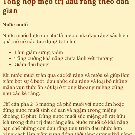
Tổng hợp mẹo trị đau răng theo dân
gian
Nước muối
Nước muối được coi như là mẹo chữa đau răng sâu hiệu
quả, nó có các tác dụng tốt như:
Làm giảm sưng, viêm
Tăng cường khả năng chữa lành vết thương
Giảm đau họng
Khi nước muối tràn qua các kẽ răng và nướu sẽ giúp làm
giảm bớt sự ê buốt, đau nhức của răng và loại bỏ những
mảnh vụn thức ăn sót lại ở trong khoang miệng cũng
như các kẽ răng.
Chỉ cần pha 2-3 muỗng cà phê muối với nước ấm hoặc
dùng nước muối sinh có sẵn và ngậm trong miệng
khoảng 15 phút. Dùng nước muối súc miệng sẽ rất hữu
ích trong điều trị đau răng sâu. Nước muối có khả năng
hạn chế những cơn đau răng tiến triển đau nhức hơn
bằng cách làm giảm sưng đồng thời tăng cường khả năng