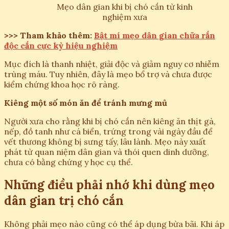
Mẹo dân gian khi bị chó cắn từ kinh
nghiệm xưa
>>> Tham khảo thêm:
Bật mí mẹo dân gian chữa rắn
độc cắn cực kỳ hiệu nghiệm
Mục đích là thanh nhiệt, giải độc và giảm nguy cơ nhiễm
trùng máu. Tuy nhiên, đây là mẹo bổ trợ và chưa được
kiểm chứng khoa học rõ ràng.
Kiêng một số món ăn để tránh mưng mủ
Người xưa cho rằng khi bị chó cắn nên kiêng ăn thịt gà,
nếp, đồ tanh như cá biển, trứng trong vài ngày đầu để
vết thương không bị sưng tấy, lâu lành. Mẹo này xuất
phát từ quan niệm dân gian và thói quen dinh dưỡng,
chưa có bằng chứng y học cụ thể.
Những điều phải nhớ khi dùng mẹo
dân gian trị chó cắn
Không phải mẹo nào cũng có thể áp dụng bừa bãi. Khi áp