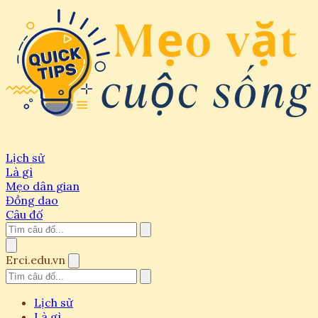
Lịch sử
Là gì
Mẹo dân gian
Đồng dao
Câu đố
Erci.edu.vn
Lịch sử
Là gì