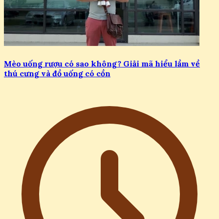
Mèo uống rượu có sao không? Giải mã hiểu lầm về
thú cưng và đồ uống có cồn