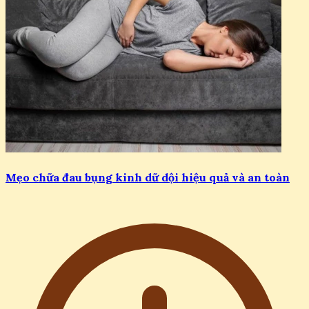
Mẹo chữa đau bụng kinh dữ dội hiệu quả và an toàn