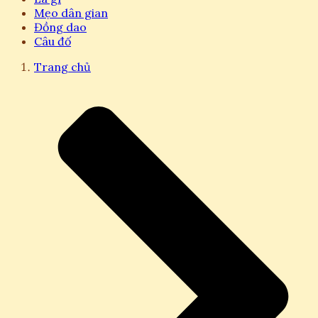
Mẹo dân gian
Đồng dao
Câu đố
Trang chủ